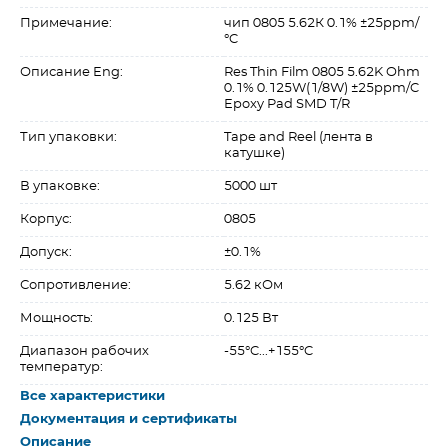
Примечание:
чип 0805 5.62К 0.1% ±25ppm/
°C
Описание Eng:
Res Thin Film 0805 5.62K Ohm
0.1% 0.125W(1/8W) ±25ppm/C
Epoxy Pad SMD T/R
Тип упаковки:
Tape and Reel (лента в
катушке)
В упаковке:
5000 шт
Корпус:
0805
Допуск:
±0.1%
Сопротивление:
5.62 кОм
Мощность:
0.125 Вт
Диапазон рабочих
-55°C...+155°C
температур:
Все характеристики
Документация и сертификаты
Описание