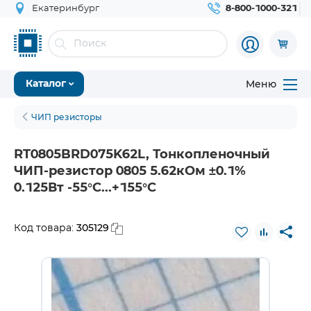
Екатеринбург
8-800-1000-321
Меню
Каталог
ЧИП резисторы
RT0805BRD075K62L, Тонкопленочный
ЧИП-резистор 0805 5.62кОм ±0.1%
0.125Вт -55°С...+155°С
305129
Код товара: