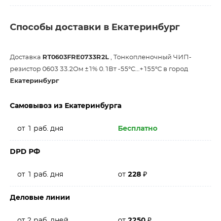
Способы доставки в Екатеринбург
Доставка
RT0603FRE0733R2L
, Тонкопленочный ЧИП-
резистор 0603 33.2Ом ±1% 0.1Вт -55°С...+155°С в город
Екатеринбург
Самовывоз из Екатеринбурга
от 1 раб. дня
Бесплатно
DPD РФ
от 1 раб. дня
от
228
₽
Деловые линии
от 2 раб. дней
от
2250
₽