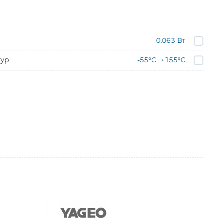
0.063 Вт
тур
-55°C...+155°C