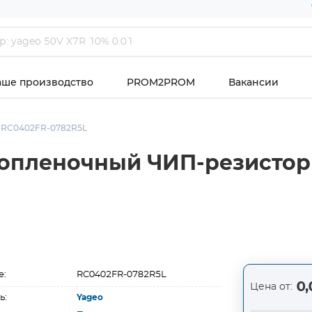
аше производство
PROM2PROM
Вакансии
RC0402FR-0782R5L
опленочный ЧИП-резистор 
е:
RC0402FR-0782R5L
0,
Цена от:
ь:
Yageo