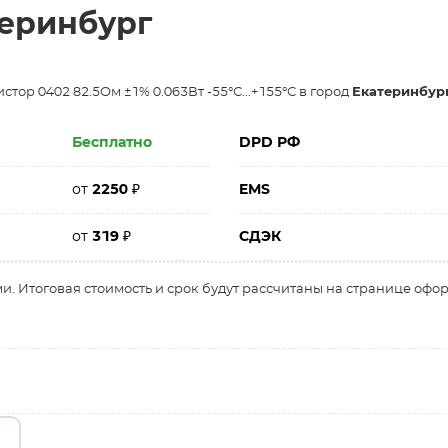
теринбург
тор 0402 82.5Ом ±1% 0.063Вт -55°С...+155°С в город
Екатеринбур
Бесплатно
DPD РФ
от
2250
₽
EMS
от
319
₽
СДЭК
и. Итоговая стоимость и срок будут рассчитаны на странице офо