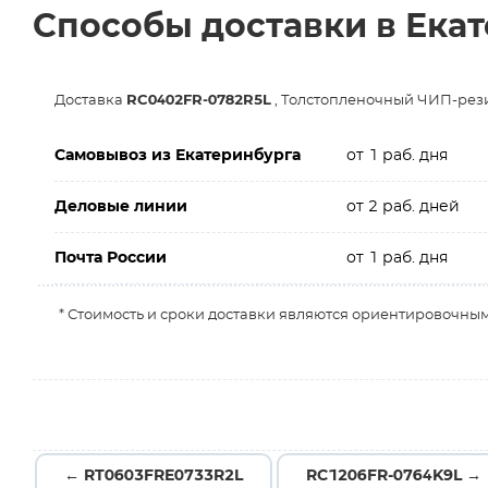
Способы доставки в Ека
Доставка
RC0402FR-0782R5L
, Толстопленочный ЧИП-резис
Самовывоз из Екатеринбурга
от 1 раб. дня
Деловые линии
от 2 раб. дней
Почта России
от 1 раб. дня
* Стоимость и сроки доставки являются ориентировочным
← RT0603FRE0733R2L
RC1206FR-0764K9L →