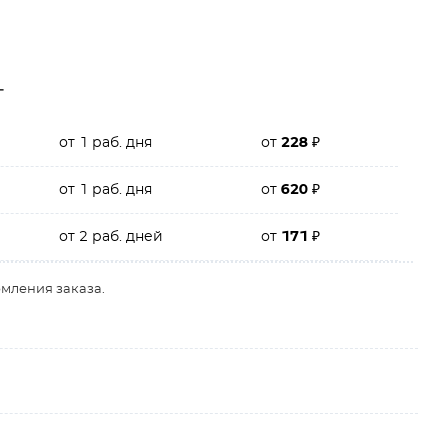
г
от 1 раб. дня
от
228
₽
от 1 раб. дня
от
620
₽
от 2 раб. дней
от
171
₽
рмления заказа.