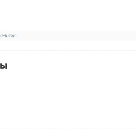
l+Enter
ты