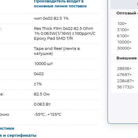
Производитель входит в
основные линии поставок
Оптовый 
чип 0402 82.5 1%
100+
:
Res Thick Film 0402 82.5 Ohm
3100+
1% 0.063W(1/16W) ±100ppm/C
6100+
Epoxy Pad SMD T/R
10000+
30000+
Tape and Reel (лента в
катушке)
Внешние 
10000 шт
28936+
0402
47697+
238487+
±1%
561732+
е:
82.5 Ом
0.063 Вт
очих
-55°C...+155°C
истики
я и сертификаты