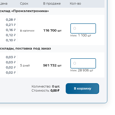
Цена
Срок
В продаже
Кол-во
склад «Промэлектроника»
0,28
₽
0,21
₽
0,16
₽
116 700
В наличии
шт
0,12
₽
1 100
Мин:
шт
0,10
₽
склады, поставка под заказ
0,03
₽
0,03
₽
5
561 732
дней
шт
0,02
₽
28 936
Мин:
шт
0,02
₽
Количество:
0 шт.
В корзину
Стоимость:
0,00 ₽