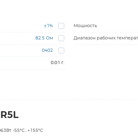
±1%
Мощность
82.5 Ом
Диапазон рабочих темпера
0402
0.01 г.
2R5L
3Вт -55°С...+155°С