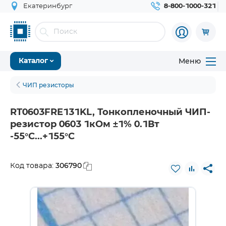
Екатеринбург
8-800-1000-321
Меню
Каталог
ЧИП резисторы
RT0603FRE131KL, Тонкопленочный ЧИП-
резистор 0603 1кОм ±1% 0.1Вт
-55°С...+155°С
306790
Код товара: