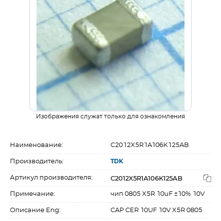
Изображения служат только для ознакомления
Наименование:
C2012X5R1A106K125AB
Производитель:
TDK
C2012X5R1A106K125AB
Артикул производителя:
Примечание:
чип 0805 X5R 10uF ±10% 10V
Описание Eng:
CAP CER 10UF 10V X5R 0805