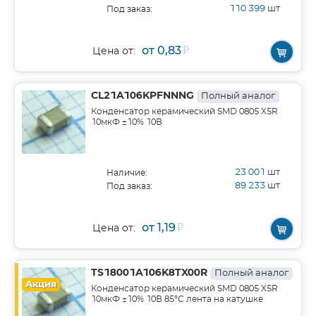
110 399
шт
Под заказ:
от 0,83
₽
Цена от:
CL21A106KPFNNNG
Полный аналог
Конденсатор керамический SMD 0805 X5R
10мкФ ±10% 10В
23 001
шт
Наличие:
89 233
шт
Под заказ:
от 1,19
₽
Цена от:
TS18001A106K8TX00R
Полный аналог
Акция
Конденсатор керамический SMD 0805 X5R
10мкФ ±10% 10В 85°С лента на катушке