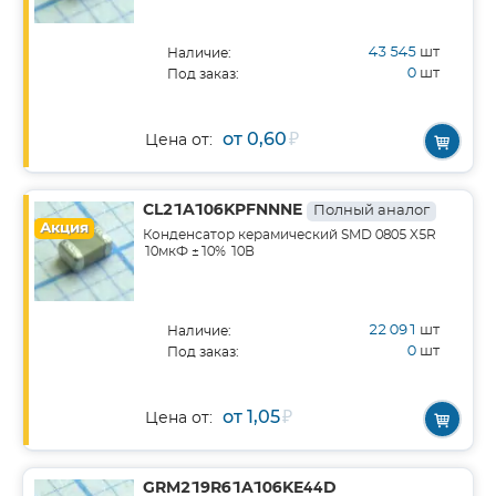
43 545
шт
Наличие:
0
шт
Под заказ:
от 0,60
₽
Цена от:
CL21A106KPFNNNE
Полный аналог
Акция
Конденсатор керамический SMD 0805 X5R
10мкФ ±10% 10В
22 091
шт
Наличие:
0
шт
Под заказ:
от 1,05
₽
Цена от:
GRM219R61A106KE44D