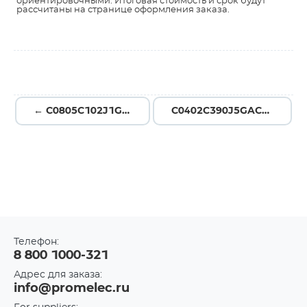
ориентировочными. Итоговая стоимость и срок будут
рассчитаны на странице оформления заказа.
← C0805C102J1GAC7800
C0402C390J5GACAUTO →
Телефон:
8 800 1000-321
Адрес для заказа:
info@promelec.ru