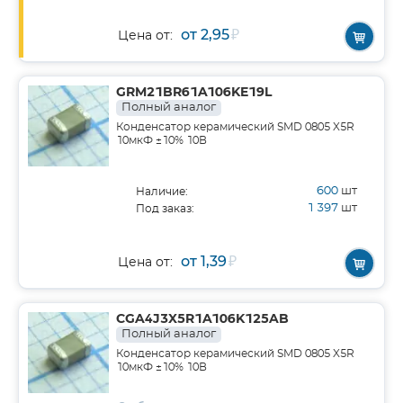
от 2,95
₽
Цена от:
GRM21BR61A106KE19L
Полный аналог
Конденсатор керамический SMD 0805 X5R
10мкФ ±10% 10В
600
шт
Наличие:
1 397
шт
Под заказ:
от 1,39
₽
Цена от:
CGA4J3X5R1A106K125AB
Полный аналог
Конденсатор керамический SMD 0805 X5R
10мкФ ±10% 10В