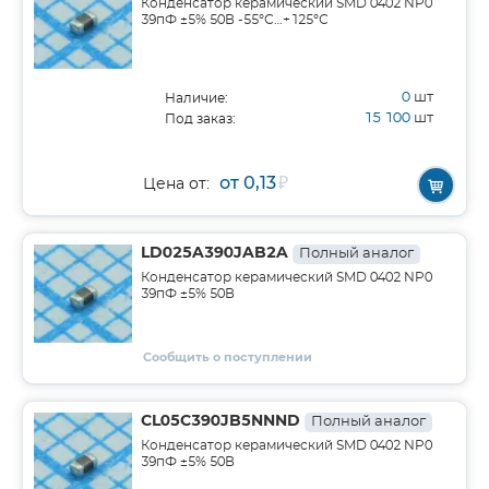
Конденсатор керамический SMD 0402 NP0
39пФ ±5% 50В -55°С…+125°С
0
шт
Наличие:
15 100
шт
Под заказ:
от 0,13
₽
Цена от:
LD025A390JAB2A
Полный аналог
Конденсатор керамический SMD 0402 NP0
39пФ ±5% 50В
Сообщить о поступлении
CL05C390JB5NNND
Полный аналог
Конденсатор керамический SMD 0402 NP0
39пФ ±5% 50В