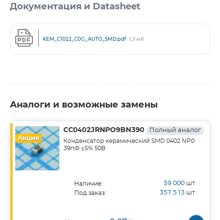
Документация и Datasheet
KEM_C1022_C0G_AUTO_SMD.pdf
1,3 мБ
Аналоги и возможные замены
CC0402JRNPO9BN390
Полный аналог
Акция
Конденсатор керамический SMD 0402 NP0
39пФ ±5% 50В
59 000
шт
Наличие:
357 513
шт
Под заказ: