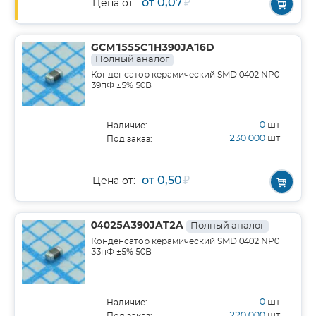
от 0,07
₽
Цена от:
GCM1555C1H390JA16D
Полный аналог
Конденсатор керамический SMD 0402 NP0
39пФ ±5% 50В
0
шт
Наличие:
230 000
шт
Под заказ:
от 0,50
₽
Цена от:
04025A390JAT2A
Полный аналог
Конденсатор керамический SMD 0402 NP0
33пФ ±5% 50В
0
шт
Наличие:
220 000
шт