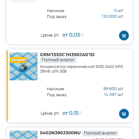
0
шт
Наличие:
120 000
шт
Под заказ:
от 0,05
₽
Цена от:
GRM1555C1H390JA01D
Акция
Полный аналог
Конденсатор керамический SMD 0402 NP0
39пФ ±5% 50В
99 600
шт
Наличие:
14 597
шт
Под заказ:
от 0,15
₽
Цена от:
0402N390J500NU
Полный аналог