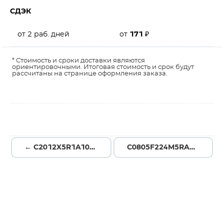
СДЭК
от 2 раб. дней
от
171
₽
* Стоимость и сроки доставки являются
ориентировочными. Итоговая стоимость и срок будут
рассчитаны на странице оформления заказа.
← C2012X5R1A106K125AB
C0805F224M5RACAUTO →