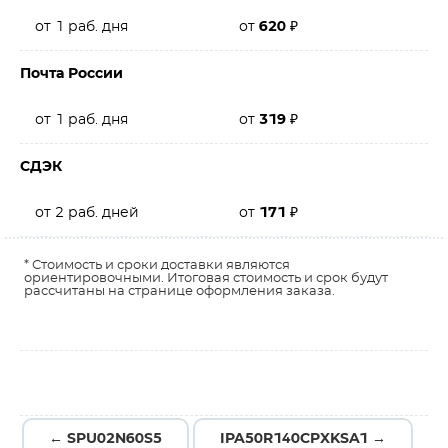
от 1 раб. дня
от
620
₽
Почта России
от 1 раб. дня
от
319
₽
СДЭК
от 2 раб. дней
от
171
₽
* Стоимость и сроки доставки являются
ориентировочными. Итоговая стоимость и срок будут
рассчитаны на странице оформления заказа.
← SPU02N60S5
IPA50R140CPXKSA1 →