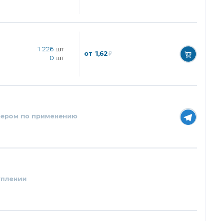
1 226
шт
от 1,62
₽
0
шт
нером по применению
уплении