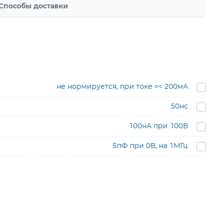
Способы доставки
не нормируется, при токе =< 200мА
50нс
100нА при 100В
5пФ при 0В, на 1МГц