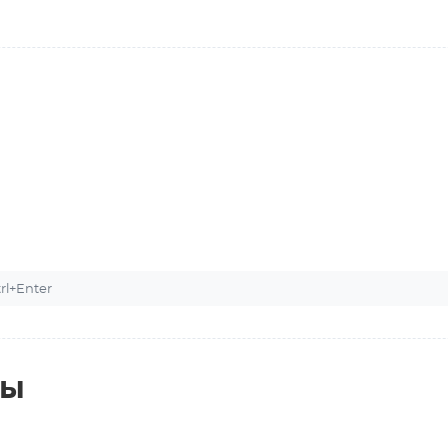
l+Enter
ты