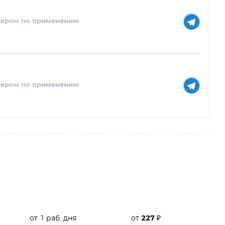
нером по применению
нером по применению
от 1 раб. дня
от
227
₽