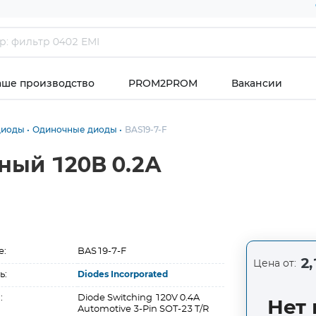
аше производство
PROM2PROM
Вакансии
диоды
Одиночные диоды
BAS19-7-F
ный 120В 0.2А
е:
BAS19-7-F
2,
Цена от:
ь:
Diodes Incorporated
:
Diode Switching 120V 0.4A
Нет 
Automotive 3-Pin SOT-23 T/R