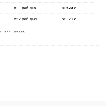
от 1 раб. дня
от
620
₽
от 2 раб. дней
от
171
₽
рмления заказа.