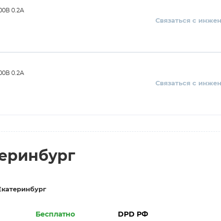
0В 0.2А
Связаться с инже
0В 0.2А
Связаться с инже
теринбург
Екатеринбург
Бесплатно
DPD РФ