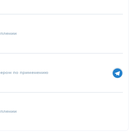
уплении
нером по применению
уплении