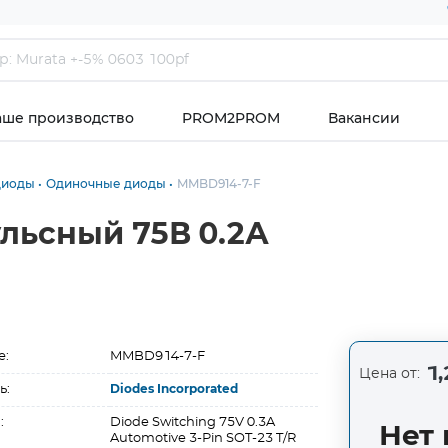
аше производство
PROM2PROM
Вакансии
диоды
Одиночные диоды
MMBD914-7-F
льсный 75В 0.2А
е:
MMBD914-7-F
1,
Цена от:
ь:
Diodes Incorporated
:
Diode Switching 75V 0.3A
Нет 
Automotive 3-Pin SOT-23 T/R