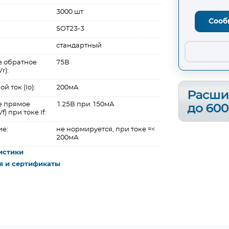
3000 шт
Сооб
SOT23-3
стандартный
 обратное
75В
r):
 ток (Io):
200мА
е прямое
1.25В при 150мА
) при токе If:
ие:
не нормируется, при токе =<
200мА
истики
я и сертификаты