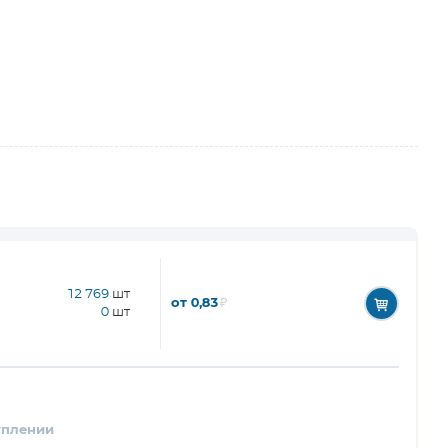
12 769
шт
от 0,83
₽
0
шт
уплении