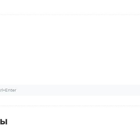
l+Enter
ты