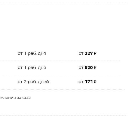
от 1 раб. дня
от
227
₽
от 1 раб. дня
от
620
₽
от 2 раб. дней
от
171
₽
рмления заказа.