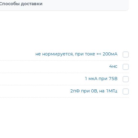
Способы доставки
не нормируется, при токе =< 200мА
4нс
1 мкА при 75В
2пФ при 0В, на 1МГц