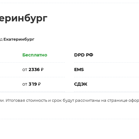
теринбург
од
Екатеринбург
Бесплатно
DPD РФ
от
2336
₽
EMS
от
319
₽
СДЭК
и. Итоговая стоимость и срок будут рассчитаны на странице офо