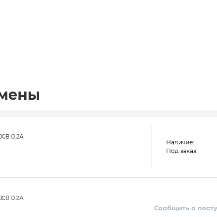
амены
0В 0.2А
Наличие:
Под заказ:
0В 0.2А
Сообщить о пост