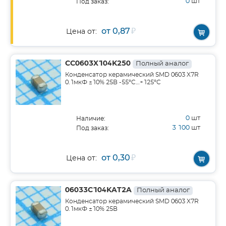
0
шт
Под заказ:
от 0,87
₽
Цена от:
CC0603X104K250
Полный аналог
Конденсатор керамический SMD 0603 X7R
0.1мкФ ±10% 25В -55°C…+125°C
0
шт
Наличие:
3 100
шт
Под заказ:
от 0,30
₽
Цена от:
06033C104KAT2A
Полный аналог
Конденсатор керамический SMD 0603 X7R
0.1мкФ ±10% 25В