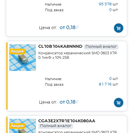
95 578
шт
Наличие:
0
шт
Под заказ:
от 0,18
₽
Цена от:
CL10B104KA8NNND
Полный аналог
Акция
Конденсатор керамический SMD 0603 X7R
0.1мкФ ±10% 25В
0
шт
Наличие:
81 716
шт
Под заказ:
от 0,18
₽
Цена от:
CGA3E2X7R1E104K080AA
Акция
Полный аналог
Конденсатор керамический SMD 0603 X7R