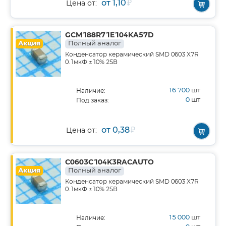
от 1,10
₽
Цена от:
GCM188R71E104KA57D
Акция
Полный аналог
Конденсатор керамический SMD 0603 X7R
0.1мкФ ±10% 25В
16 700
шт
Наличие:
0
шт
Под заказ:
от 0,38
₽
Цена от:
C0603C104K3RACAUTO
Акция
Полный аналог
Конденсатор керамический SMD 0603 X7R
0.1мкФ ±10% 25В
15 000
шт
Наличие: