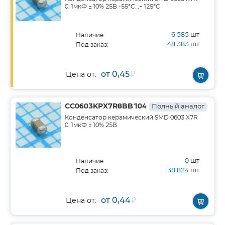
0.1мкФ ±10% 25В -55°C…+125°C
6 585
шт
Наличие:
48 383
шт
Под заказ:
от 0,45
₽
Цена от:
CC0603KPX7R8BB104
Полный аналог
Конденсатор керамический SMD 0603 X7R
0.1мкФ ±10% 25В
0
шт
Наличие:
38 824
шт
Под заказ:
от 0,44
₽
Цена от: