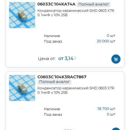
06033C104KAT4A
Полный аналог
Конденсатор керамический SMD 0603 X7R
0.1мкФ ±10% 25В
0
шт
Наличие:
30 000
шт
Под заказ:
от 3,14
₽
Цена от:
C0603C104K3RAC7867
Полный аналог
Конденсатор керамический SMD 0603 X7R
0.1мкФ ±10% 25В
18 700
шт
Наличие:
0
шт
Под заказ: