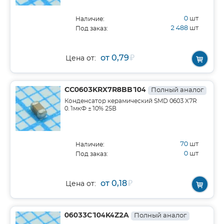
0
шт
Наличие:
2 488
шт
Под заказ:
от 0,79
₽
Цена от:
CC0603KRX7R8BB104
Полный аналог
Конденсатор керамический SMD 0603 X7R
0.1мкФ ±10% 25В
70
шт
Наличие:
0
шт
Под заказ:
от 0,18
₽
Цена от:
06033C104K4Z2A
Полный аналог