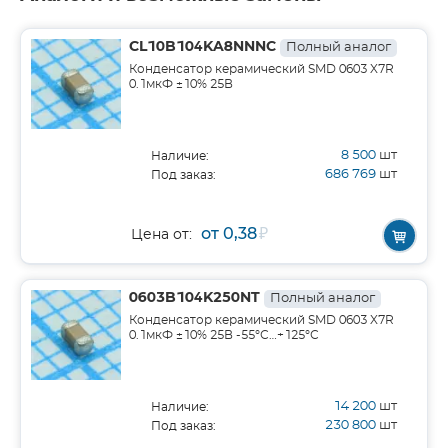
CL10B104KA8NNNC
Полный аналог
Конденсатор керамический SMD 0603 X7R
0.1мкФ ±10% 25В
8 500
шт
Наличие:
686 769
шт
Под заказ:
от 0,38
₽
Цена от:
0603B104K250NT
Полный аналог
Конденсатор керамический SMD 0603 X7R
0.1мкФ ±10% 25В -55°С…+125°С
14 200
шт
Наличие:
230 800
шт
Под заказ: