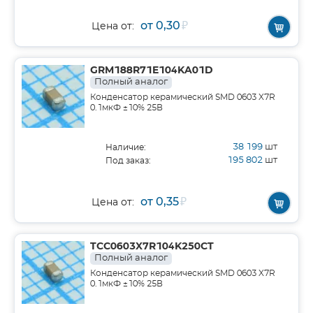
от 0,30
₽
Цена от:
GRM188R71E104KA01D
Полный аналог
Конденсатор керамический SMD 0603 X7R
0.1мкФ ±10% 25В
38 199
шт
Наличие:
195 802
шт
Под заказ:
от 0,35
₽
Цена от:
TCC0603X7R104K250CT
Полный аналог
Конденсатор керамический SMD 0603 X7R
0.1мкФ ±10% 25В