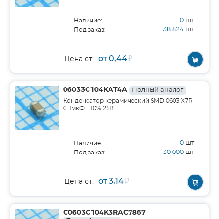
0
шт
Наличие:
38 824
шт
Под заказ:
от 0,44
₽
Цена от:
06033C104KAT4A
Полный аналог
Конденсатор керамический SMD 0603 X7R
0.1мкФ ±10% 25В
0
шт
Наличие:
30 000
шт
Под заказ:
от 3,14
₽
Цена от:
C0603C104K3RAC7867