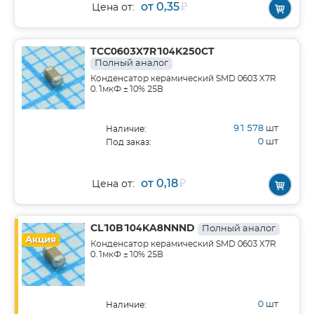
от 0,35
₽
Цена от:
TCC0603X7R104K250CT
Полный аналог
Конденсатор керамический SMD 0603 X7R
0.1мкФ ±10% 25В
91 578
шт
Наличие:
0
шт
Под заказ:
от 0,18
₽
Цена от:
CL10B104KA8NNND
Полный аналог
Акция
Конденсатор керамический SMD 0603 X7R
0.1мкФ ±10% 25В
0
шт
Наличие: