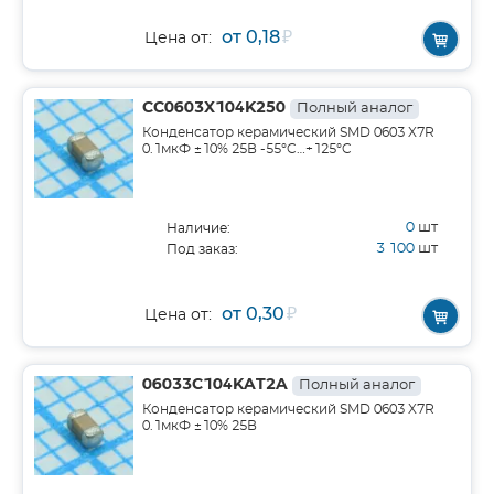
от 0,18
₽
Цена от:
CC0603X104K250
Полный аналог
Конденсатор керамический SMD 0603 X7R
0.1мкФ ±10% 25В -55°C…+125°C
0
шт
Наличие:
3 100
шт
Под заказ:
от 0,30
₽
Цена от:
06033C104KAT2A
Полный аналог
Конденсатор керамический SMD 0603 X7R
0.1мкФ ±10% 25В