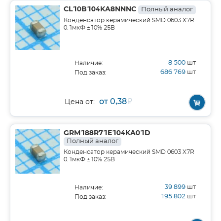
CL10B104KA8NNNC
Полный аналог
Конденсатор керамический SMD 0603 X7R
0.1мкФ ±10% 25В
8 500
шт
Наличие:
686 769
шт
Под заказ:
от 0,38
₽
Цена от:
GRM188R71E104KA01D
Полный аналог
Конденсатор керамический SMD 0603 X7R
0.1мкФ ±10% 25В
39 899
шт
Наличие:
195 802
шт
Под заказ: