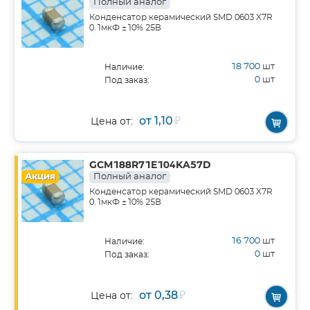
Полный аналог
Конденсатор керамический SMD 0603 X7R
0.1мкФ ±10% 25В
18 700
шт
Наличие:
0
шт
Под заказ:
от 1,10
₽
Цена от:
GCM188R71E104KA57D
Акция
Полный аналог
Конденсатор керамический SMD 0603 X7R
0.1мкФ ±10% 25В
16 700
шт
Наличие:
0
шт
Под заказ:
от 0,38
₽
Цена от: