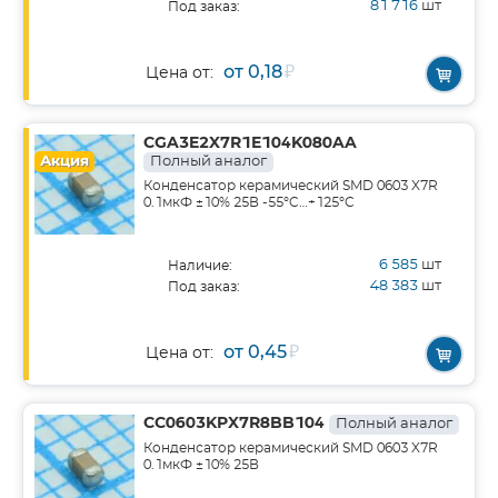
81 716
шт
Под заказ:
от 0,18
₽
Цена от:
CGA3E2X7R1E104K080AA
Акция
Полный аналог
Конденсатор керамический SMD 0603 X7R
0.1мкФ ±10% 25В -55°C…+125°C
6 585
шт
Наличие:
48 383
шт
Под заказ:
от 0,45
₽
Цена от:
CC0603KPX7R8BB104
Полный аналог
Конденсатор керамический SMD 0603 X7R
0.1мкФ ±10% 25В