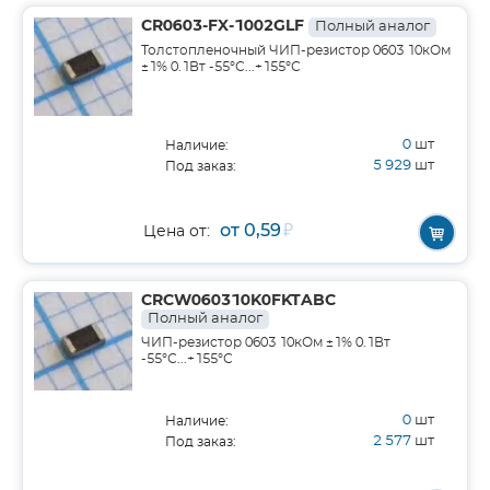
CR0603-FX-1002GLF
Полный аналог
Толстопленочный ЧИП-резистор 0603 10кОм
±1% 0.1Вт -55°С...+155°С
0
шт
Наличие:
5 929
шт
Под заказ:
от 0,59
₽
Цена от:
CRCW060310K0FKTABC
Полный аналог
ЧИП-резистор 0603 10кОм ±1% 0.1Вт
-55°С...+155°С
0
шт
Наличие:
2 577
шт
Под заказ: