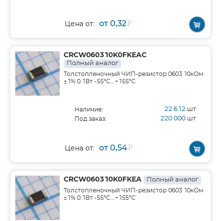
от 0,32
₽
Цена от:
CRCW060310K0FKEAC
Полный аналог
Толстопленочный ЧИП-резистор 0603 10кОм
±1% 0.1Вт -55°С...+155°С
22 612
шт
Наличие:
220 000
шт
Под заказ:
от 0,54
₽
Цена от:
CRCW060310K0FKEA
Полный аналог
Толстопленочный ЧИП-резистор 0603 10кОм
±1% 0.1Вт -55°С...+155°С