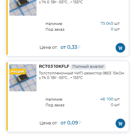
±1% 0.1Вт -55°С...+155°С
75 045
шт
Наличие:
0
шт
Под заказ:
от 0,33
₽
Цена от:
RCT0310KFLF
Полный аналог
Акция
Толстопленочный ЧИП-резистор 0603 10кОм
±1% 0.1Вт -55°С...+155°С
46 100
шт
Наличие:
0
шт
Под заказ:
от 0,09
₽
Цена от: