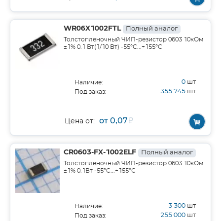
WR06X1002FTL
Полный аналог
Толстопленочный ЧИП-резистор 0603 10кОм
±1% 0.1 Вт(1/10 Вт) -55°С...+155°С
0
шт
Наличие:
355 745
шт
Под заказ:
от 0,07
₽
Цена от:
CR0603-FX-1002ELF
Полный аналог
Толстопленочный ЧИП-резистор 0603 10кОм
±1% 0.1Вт -55°С...+155°С
3 300
шт
Наличие:
255 000
шт
Под заказ: