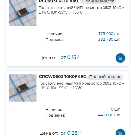
RC0603FR-1010KL
Полный аналог
Толстопленочный ЧИП-резистор 0603 10кОм
±1% 0.1Вт -55°С...+155°С
175 400
шт
Наличие:
382 180
шт
Под заказ:
от 0,15
₽
Цена от:
CRCW060310K0FKEC
Полный аналог
Толстопленочный ЧИП-резистор 0603 10кОм
±1% 0.1Вт -55°С...+155°С
0
шт
Наличие:
440 000
шт
Под заказ:
от 0,28
₽
Цена от: