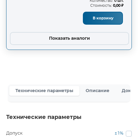
Количество:
0 шт.
Стоимость:
0,00 ₽
В корзину
Показать аналоги
Технические параметры
Описание
Докум
Технические параметры
Допуск
±1%