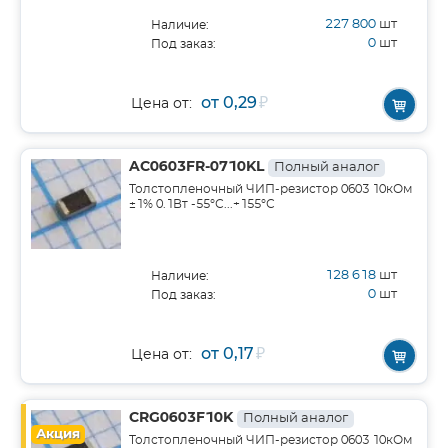
227 800
шт
Наличие:
0
шт
Под заказ:
от 0,29
₽
Цена от:
AC0603FR-0710KL
Полный аналог
Толстопленочный ЧИП-резистор 0603 10кОм
±1% 0.1Вт -55°С...+155°С
128 618
шт
Наличие:
0
шт
Под заказ:
от 0,17
₽
Цена от:
CRG0603F10K
Полный аналог
Акция
Толстопленочный ЧИП-резистор 0603 10кОм