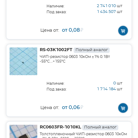
2 741 010
шт
Наличие:
1 434 507
шт
Под заказ:
от 0,08
₽
Цена от:
RS-03K1002FT
Полный аналог
ЧИП-резистор 0603 10кОм ±1% 0.1Вт
-55°C...+155°C
0
шт
Наличие:
1 714 184
шт
Под заказ:
от 0,06
₽
Цена от:
RC0603FR-1010KL
Полный аналог
Толстопленочный ЧИП-резистор 0603 10кОм