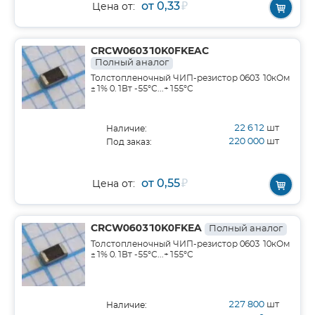
от 0,33
₽
Цена от:
CRCW060310K0FKEAC
Полный аналог
Толстопленочный ЧИП-резистор 0603 10кОм
±1% 0.1Вт -55°С...+155°С
22 612
шт
Наличие:
220 000
шт
Под заказ:
от 0,55
₽
Цена от:
CRCW060310K0FKEA
Полный аналог
Толстопленочный ЧИП-резистор 0603 10кОм
±1% 0.1Вт -55°С...+155°С
227 800
шт
Наличие: