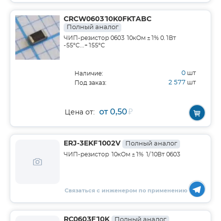
CRCW060310K0FKTABC
Полный аналог
ЧИП-резистор 0603 10кОм ±1% 0.1Вт
-55°С...+155°С
0
шт
Наличие:
2 577
шт
Под заказ:
от 0,50
₽
Цена от:
ERJ-3EKF1002V
Полный аналог
ЧИП-резистор 10кОм ±1% 1/10Вт 0603
Связаться с инженером по применению
RC0603F10K
Полный аналог