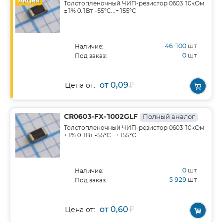
Акция
Толстопленочный ЧИП-резистор 0603 10кОм
±1% 0.1Вт -55°С...+155°С
46 100
шт
Наличие:
0
шт
Под заказ:
от 0,09
₽
Цена от:
CR0603-FX-1002GLF
Полный аналог
Толстопленочный ЧИП-резистор 0603 10кОм
±1% 0.1Вт -55°С...+155°С
0
шт
Наличие:
5 929
шт
Под заказ:
от 0,60
₽
Цена от: