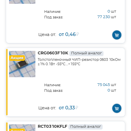
0
шт
Наличие:
77 230
шт
Под заказ:
от 0,46
₽
Цена от:
CRG0603F10K
Полный аналог
Акция
Толстопленочный ЧИП-резистор 0603 10кОм
±1% 0.1Вт -55°С...+155°С
75 045
шт
Наличие:
0
шт
Под заказ:
от 0,33
₽
Цена от:
RCT0310KFLF
Полный аналог