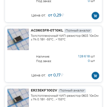
0
шт
Под заказ:
от 0,29
₽
Цена от:
AC0603FR-0710KL
Полный аналог
Толстопленочный ЧИП-резистор 0603 10кОм
±1% 0.1Вт -55°С...+155°С
128 618
шт
Наличие:
0
шт
Под заказ:
от 0,17
₽
Цена от:
ERJ3EKF1002V
Полный аналог
Толстопленочный ЧИП-резистор 0603 10кОм
±1% 0.1Вт -55°С...+155°С