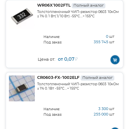
WR06X1002FTL
Полный аналог
Толстопленочный ЧИП-резистор 0603 10кОм
±1% 0.1 Вт(1/10 Вт) -55°С...+155°С
0
шт
Наличие:
355 745
шт
Под заказ:
от 0,07
₽
Цена от:
CR0603-FX-1002ELF
Полный аналог
Толстопленочный ЧИП-резистор 0603 10кОм
±1% 0.1Вт -55°С...+155°С
3 300
шт
Наличие:
255 000
шт
Под заказ: