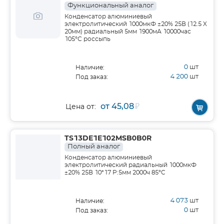
Функциональный аналог
Конденсатор алюминиевый
электролитический 1000мкФ ±20% 25В (12.5 X
20мм) радиальный 5мм 1900мА 10000час
105°С россыпь
0
шт
Наличие:
4 200
шт
Под заказ:
от 45,08
₽
Цена от:
TS13DE1E102MSB0B0R
Полный аналог
Конденсатор алюминиевый
электролитический радиальный 1000мкФ
±20% 25В 10*17 P:5мм 2000ч 85°C
4 073
шт
Наличие:
0
шт
Под заказ: