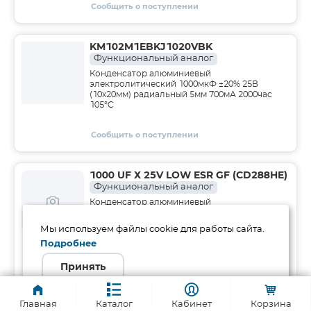
Сообщить о поступлении
KM102M1EBKJ1020VBK
Функциональный аналог
Конденсатор алюминиевый
электролитический 1000мкФ ±20% 25В
(10х20мм) радиальный 5мм 700мА 2000час
105°C
Сообщить о поступлении
1000 UF Х 25V LOW ESR GF (CD288HE)
Функциональный аналог
Конденсатор алюминиевый
электролитический 1000мкФ 25В ±20% (10 х
20мм) радиальные выводы 5мм 1916мА
Мы используем файлы cookie для работы сайта.
2000час 105°С пониженный ESR
Подробнее
Сообщить о поступлении
Принять
EEUEB1E102
Главная
Каталог
Кабинет
Корзина
Функциональный аналог