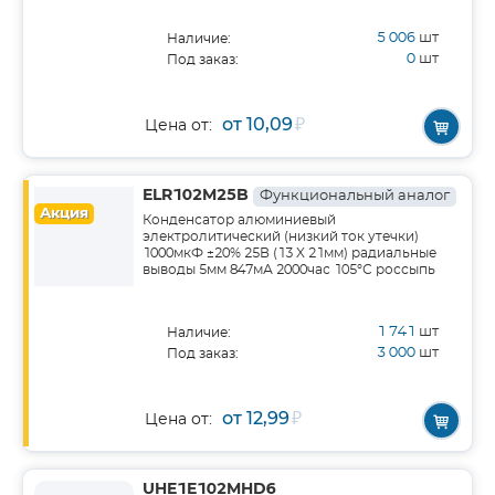
5 006
шт
Наличие:
0
шт
Под заказ:
от 10,09
₽
Цена от:
ELR102M25B
Функциональный аналог
Акция
Конденсатор алюминиевый
электролитический (низкий ток утечки)
1000мкФ ±20% 25В (13 X 21мм) радиальные
выводы 5мм 847мА 2000час 105°С россыпь
1 741
шт
Наличие:
3 000
шт
Под заказ:
от 12,99
₽
Цена от:
UHE1E102MHD6