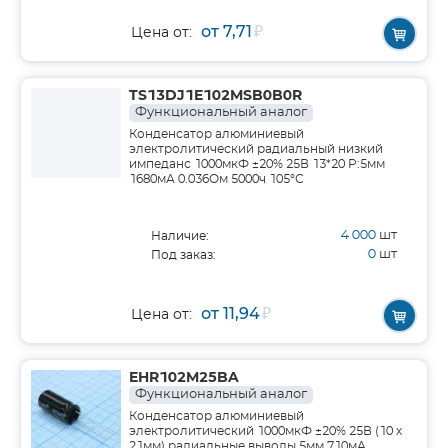
от 7,71
₽
Цена от:
TS13DJ1E102MSB0B0R
Функциональный аналог
Конденсатор алюминиевый
электролитический радиальный низкий
импеданс 1000мкФ ±20% 25В 13*20 P:5мм
1680мА 0.036Ом 5000ч 105°С
4 000
шт
Наличие:
0
шт
Под заказ:
от 11,94
₽
Цена от:
EHR102M25BA
Функциональный аналог
Конденсатор алюминиевый
электролитический 1000мкФ ±20% 25В (10 х
21мм) радиальные выводы 5мм 710мА