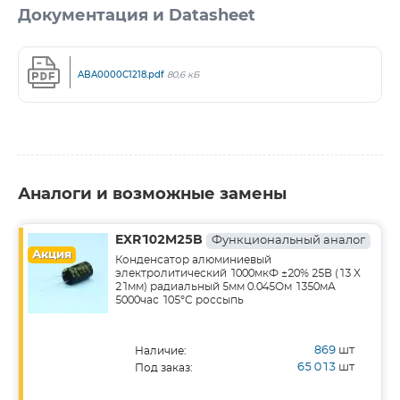
Документация и Datasheet
ABA0000C1218.pdf
80,6 кБ
Аналоги и возможные замены
EXR102M25B
Функциональный аналог
Акция
Конденсатор алюминиевый
электролитический 1000мкФ ±20% 25В (13 X
21мм) радиальный 5мм 0.045Ом 1350мА
5000час 105°С россыпь
869
шт
Наличие:
65 013
шт
Под заказ: