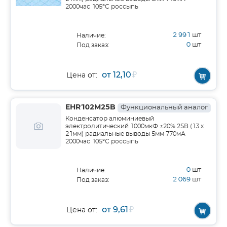
2000час 105°С россыпь
2 991
шт
Наличие:
0
шт
Под заказ:
от 12,10
₽
Цена от:
EHR102M25B
Функциональный аналог
Конденсатор алюминиевый
электролитический 1000мкФ ±20% 25В (13 х
21мм) радиальные выводы 5мм 770мА
2000час 105°С россыпь
0
шт
Наличие:
2 069
шт
Под заказ:
от 9,61
₽
Цена от: