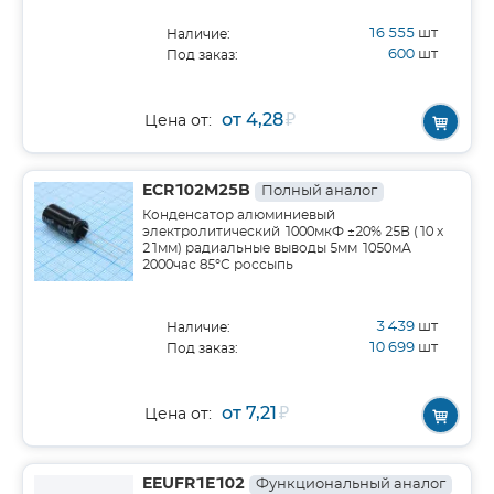
16 555
шт
Наличие:
600
шт
Под заказ:
от 4,28
₽
Цена от:
ECR102M25B
Полный аналог
Конденсатор алюминиевый
электролитический 1000мкФ ±20% 25В (10 х
21мм) радиальные выводы 5мм 1050мА
2000час 85°С россыпь
3 439
шт
Наличие:
10 699
шт
Под заказ:
от 7,21
₽
Цена от:
EEUFR1E102
Функциональный аналог