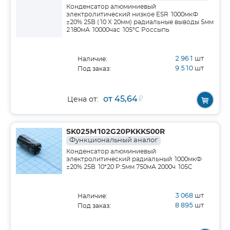
Конденсатор алюминиевый
электролитический низкое ESR 1000мкФ
±20% 25В (10 X 20мм) радиальные выводы 5мм
2180мА 10000час 105°С Россыпь
2 961
шт
Наличие:
9 510
шт
Под заказ:
от 45,64
₽
Цена от:
SK025M102G20PKKKS00R
Функциональный аналог
Конденсатор алюминиевый
электролитический радиальный 1000мкФ
±20% 25В 10*20 P:5мм 750мА 2000ч 105C
3 068
шт
Наличие:
8 895
шт
Под заказ: