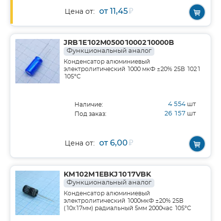
от 11,45
₽
Цена от:
JRB1E102M05001000210000B
Функциональный аналог
Конденсатор алюминиевый
электролитический 1000 мкФ ±20% 25В 1021
105°С
4 554
шт
Наличие:
26 157
шт
Под заказ:
от 6,00
₽
Цена от:
KM102M1EBKJ1017VBK
Функциональный аналог
Конденсатор алюминиевый
электролитический 1000мкФ ±20% 25В
(10х17мм) радиальный 5мм 2000час 105°C