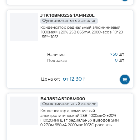
JTK108M025S1AMH20L
Функциональный аналог
Конденсатор радиальный алюминиевый
1000мкФ ±20% 25В 855mA 2000часов 10*20
-55°+105°
750
шт
Наличие:
0
шт
Под заказ:
от 12,30
₽
Цена от:
B41851A5108M000
Функциональный аналог
Конденсатор алюминиевый
электролитический 25В 1000мкФ ±20%
(10х20мм) шаг радиальных выводов 5мм
0.27Ом 680мА 2000час105°С россыпь