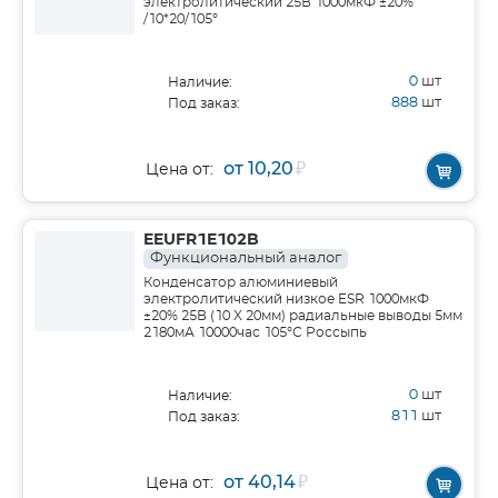
электролитический 25В 1000мкФ ±20%
/10*20/105°
0
шт
Наличие:
888
шт
Под заказ:
от 10,20
₽
Цена от:
EEUFR1E102B
Функциональный аналог
Конденсатор алюминиевый
электролитический низкое ESR 1000мкФ
±20% 25В (10 X 20мм) радиальные выводы 5мм
2180мА 10000час 105°С Россыпь
0
шт
Наличие:
811
шт
Под заказ:
от 40,14
₽
Цена от: