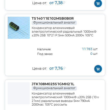
от 7,38
₽
Цена от:
TS14011E102MSB0B0R
Функциональный аналог
Конденсатор алюминиевый
электролитический радиальный 1000мкФ
±20% 25В 10*21 P:5мм 500мА 2000ч 105°С
11 783
шт
Наличие:
0
шт
Под заказ:
от 7,76
₽
Цена от:
JTK108M025S1GMH21L
Функциональный аналог
Конденсатор алюминиевый
электролитический 1000мкФ ±20% 25В (10 х
21мм) радиальные выводы 5мм 790мА
2000час 105°С россыпь