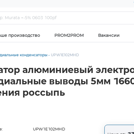
аше производство
PROM2PROM
Вакансии
диальные конденсаторы
UPW1E102MHD
тор алюминиевый электр
радиальные выводы 5мм 166
ения россыпь
е:
UPW1E102MHD