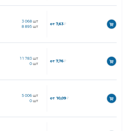
3 068
шт
от 7,63
₽
8 895
шт
11 783
шт
от 7,76
₽
0
шт
5 006
шт
от 10,09
₽
0
шт