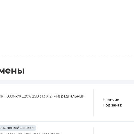
амены
 1000мкФ ±20% 25В (13 X 21мм) радиальный
Наличие:
Под заказ:
ональный аналог