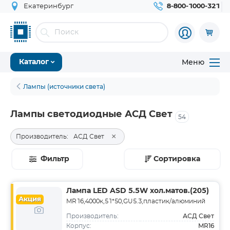
Екатеринбург
8-800-1000-321
Меню
Каталог
Лампы (источники света)
Лампы светодиодные АСД Свет
54
×
Производитель:
АСД Свет
Фильтр
Сортировка
Лампа LED ASD 5.5W хол.матов.(205)
Акция
MR16,4000к,51*50,GU5.3,пластик/алюминий
АСД Свет
Производитель:
MR16
Корпус: