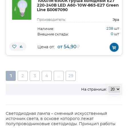
1000Лм 6500К груша холодный E27
220-240В LED A60-10W-865-E27 Green
Line Б0067090
Эра
Производитель:
238
шт
Наличие:
0
шт
Внешние склады:
от 54,90
₽
Цена от:
1
2
3
4
...
29
На странице:
Светодиодная лампа – сменный искусственный
источник света, в основе которого лежат
полупроводниковые светодиоды. Принцип работы