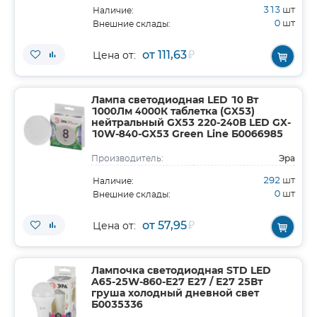
313
шт
Наличие:
0
шт
Внешние склады:
от 111,63
₽
Цена от:
Лампа светодиодная LED 10 Вт
1000Лм 4000К таблетка (GX53)
нейтральный GX53 220-240В LED GX-
10W-840-GX53 Green Line Б0066985
Эра
Производитель:
292
шт
Наличие:
0
шт
Внешние склады:
от 57,95
₽
Цена от:
Лампочка светодиодная STD LED
A65-25W-860-E27 E27 / Е27 25Вт
груша холодный дневной свет
Б0035336