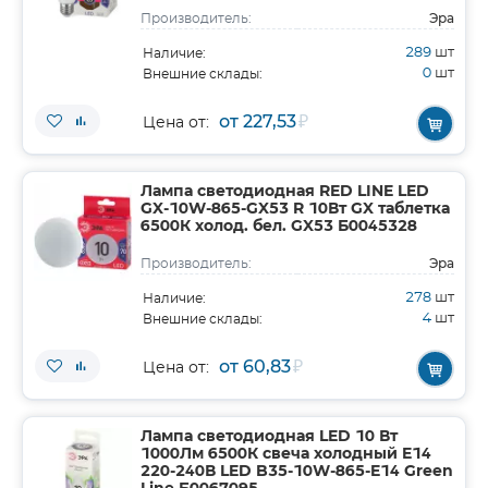
Эра
Производитель:
289
шт
Наличие:
0
шт
Внешние склады:
от 227,53
₽
Цена от:
Лампа светодиодная RED LINE LED
GX-10W-865-GX53 R 10Вт GX таблетка
6500К холод. бел. GX53 Б0045328
Эра
Производитель:
278
шт
Наличие:
4
шт
Внешние склады:
от 60,83
₽
Цена от:
Лампа светодиодная LED 10 Вт
1000Лм 6500К свеча холодный E14
220-240В LED B35-10W-865-E14 Green