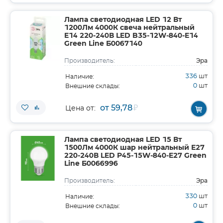
Лампа светодиодная LED 12 Вт
1200Лм 4000К свеча нейтральный
E14 220-240В LED B35-12W-840-E14
Green Line Б0067140
Эра
Производитель:
336
шт
Наличие:
0
шт
Внешние склады:
от 59,78
₽
Цена от:
Лампа светодиодная LED 15 Вт
1500Лм 4000К шар нейтральный E27
220-240В LED P45-15W-840-E27 Green
Line Б0066996
Эра
Производитель:
330
шт
Наличие:
0
шт
Внешние склады: