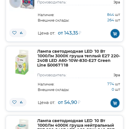
Эра
Производитель:
844
шт
Наличие:
264
шт
Внешние склады:
от 143,35
₽
Цена от:
Лампа светодиодная LED 10 Вт
1000Лм 3000К груша теплый E27 220-
240В LED A60-10W-830-E27 Green
Line Б0067118
Эра
Производитель:
774
шт
Наличие:
0
шт
Внешние склады:
от 54,90
₽
Цена от:
Лампа светодиодная LED 10 Вт
1000Лм 4000К груша нейтральный