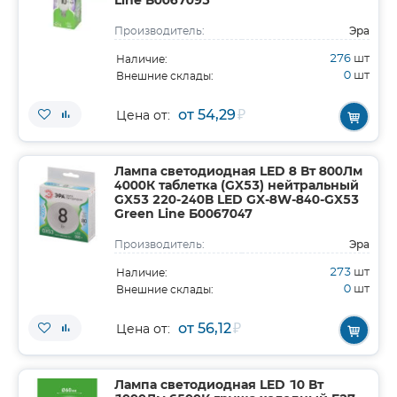
Line Б0067095
Эра
Производитель:
276
шт
Наличие:
0
шт
Внешние склады:
от 54,29
₽
Цена от:
Лампа светодиодная LED 8 Вт 800Лм
4000К таблетка (GX53) нейтральный
GX53 220-240В LED GX-8W-840-GX53
Green Line Б0067047
Эра
Производитель:
273
шт
Наличие:
0
шт
Внешние склады:
от 56,12
₽
Цена от:
Лампа светодиодная LED 10 Вт