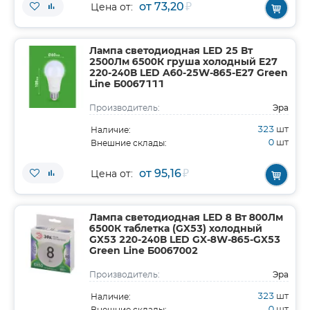
от 73,20
₽
Цена от:
Лампа светодиодная LED 25 Вт
2500Лм 6500К груша холодный E27
220-240В LED A60-25W-865-E27 Green
Line Б0067111
Эра
Производитель:
323
шт
Наличие:
0
шт
Внешние склады:
от 95,16
₽
Цена от:
Лампа светодиодная LED 8 Вт 800Лм
6500К таблетка (GX53) холодный
GX53 220-240В LED GX-8W-865-GX53
Green Line Б0067002
Эра
Производитель:
323
шт
Наличие:
0
шт