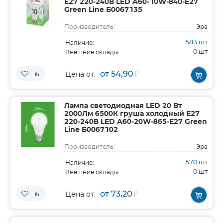
E27 220-240В LED A60-10W-840-E27
Green Line Б0067135
Эра
Производитель:
583
шт
Наличие:
0
шт
Внешние склады:
от 54,90
₽
Цена от:
Лампа светодиодная LED 20 Вт
2000Лм 6500К груша холодный E27
220-240В LED A60-20W-865-E27 Green
Line Б0067102
Эра
Производитель:
570
шт
Наличие:
0
шт
Внешние склады:
от 73,20
₽
Цена от: