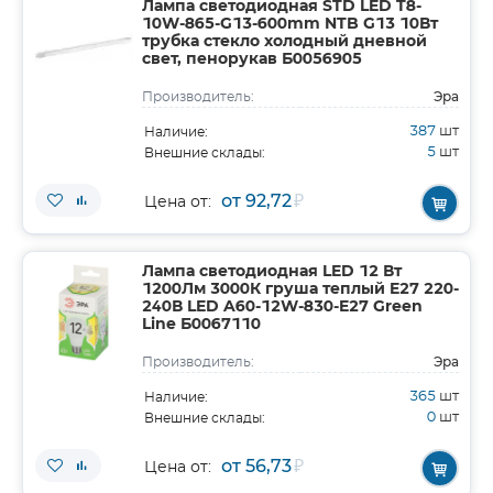
Лампа светодиодная STD LED T8-
10W-865-G13-600mm NTB G13 10Вт
трубка стекло холодный дневной
свет, пенорукав Б0056905
Эра
Производитель:
387
шт
Наличие:
5
шт
Внешние склады:
от 92,72
₽
Цена от:
Лампа светодиодная LED 12 Вт
1200Лм 3000К груша теплый E27 220-
240В LED A60-12W-830-E27 Green
Line Б0067110
Эра
Производитель:
365
шт
Наличие:
0
шт
Внешние склады:
от 56,73
₽
Цена от: