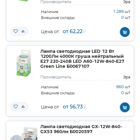
Эра
Производитель:
1 289
шт
Наличие:
0
шт
Внешние склады:
от 62,22
₽
Цена от:
Лампа светодиодная LED 12 Вт
1200Лм 4000К груша нейтральный
E27 220-240В LED A60-12W-840-E27
Green Line Б0067107
Эра
Производитель:
860
шт
Наличие:
0
шт
Внешние склады:
от 56,73
₽
Цена от:
Лампа светодиодная GX-12W-840-
GX53 960лм Б0020597