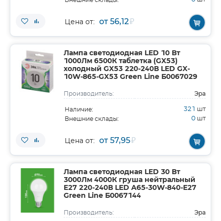
Внешние склады:
от 56,12
₽
Цена от:
Лампа светодиодная LED 10 Вт
1000Лм 6500К таблетка (GX53)
холодный GX53 220-240В LED GX-
10W-865-GX53 Green Line Б0067029
Эра
Производитель:
321
шт
Наличие:
0
шт
Внешние склады:
от 57,95
₽
Цена от:
Лампа светодиодная LED 30 Вт
3000Лм 4000К груша нейтральный
E27 220-240В LED A65-30W-840-E27
Green Line Б0067144
Эра
Производитель: