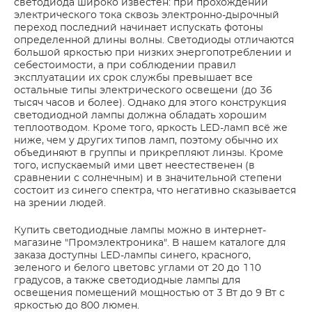
светодиода широко известен: при прохождении
электрического тока сквозь электронно-дырочный
переход последний начинает испускать фотоны
определенной длины волны. Светодиоды отличаются
большой яркостью при низких энергопотреблении и
себестоимости, а при соблюдении правил
эксплуатации их срок службы превышает все
остальные типы электрического освещени (до 36
тысяч часов и более). Однако для этого конструкция
светодиодной лампы должна обладать хорошим
теплоотводом. Кроме того, яркость LED-ламп всё же
ниже, чем у других типов ламп, поэтому обычно их
объединяют в группы и прикрепляют линзы. Кроме
того, испускаемый ими цвет неестественен (в
сравнении с солнечным) и в значительной степени
состоит из синего спектра, что негативно сказывается
на зрении людей.
Купить светодиодные лампы можно в интернет-
магазине "Промэлектроника". В нашем каталоге для
заказа доступны LED-лампы синего, красного,
зеленого и белого цветовс углами от 20 до 110
градусов, а также светодиодные лампы для
освещения помещений мощностью от 3 Вт до 9 Вт с
яркостью до 800 люмен.