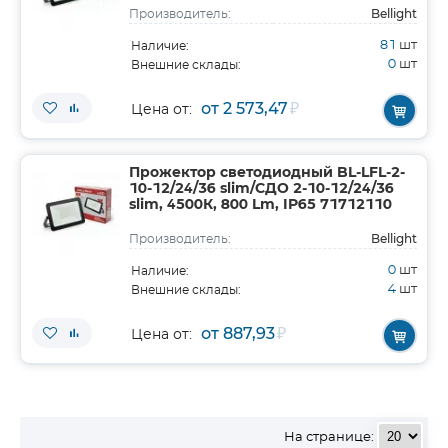
Bellight
Производитель:
81
шт
Наличие:
0
шт
Внешние склады:
от 2 573,47
₽
Цена от:
Прожектор светодиодный BL-LFL-2-
10-12/24/36 slim/СДО 2-10-12/24/36
slim, 4500К, 800 Lm, IP65 71712110
Bellight
Производитель:
0
шт
Наличие:
4
шт
Внешние склады:
от 887,93
₽
Цена от:
На странице: