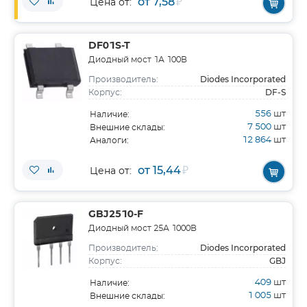
от 7,58
₽
Цена от:
DF01S-T
Диодный мост 1А 100В
Diodes Incorporated
Производитель:
DF-S
Корпус:
556
шт
Наличие:
7 500
шт
Внешние склады:
12 864
шт
Аналоги:
от 15,44
₽
Цена от:
GBJ2510-F
Диодный мост 25А 1000В
Diodes Incorporated
Производитель:
GBJ
Корпус:
409
шт
Наличие:
1 005
шт
Внешние склады: