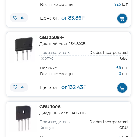
1 425
шт
Внешние склады:
от 83,86
₽
Цена от:
GBJ2508-F
Диодный мост 25А 800В
Diodes Incorporated
Производитель:
GBJ
Корпус:
68
шт
Наличие:
0
шт
Внешние склады:
от 132,43
₽
Цена от:
GBU1006
Диодный мост 10А 600В
Diodes Incorporated
Производитель:
GBU
Корпус: