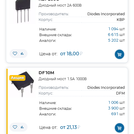
Диодный мост 2А 600В
Diodes Incorporated
Производитель:
KBP
Корпус:
1 094
шт
Наличие:
6 615
шт
Внешние склады:
5 202
шт
Аналоги:
от 18,00
₽
Цена от:
DF10M
Акция
Диодный мост 1.5А 1000В
Diodes Incorporated
Производитель:
DFM
Корпус:
1 006
шт
Наличие:
3 900
шт
Внешние склады:
691
шт
Аналоги:
от 21,13
₽
Цена от: