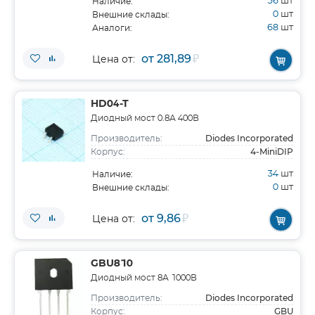
56
шт
Наличие:
0
шт
Внешние склады:
68
шт
Аналоги:
от 281,89
₽
Цена от:
HD04-T
Диодный мост 0.8А 400В
Diodes Incorporated
Производитель:
4-MiniDIP
Корпус:
34
шт
Наличие:
0
шт
Внешние склады:
от 9,86
₽
Цена от:
GBU810
Диодный мост 8А 1000В
Diodes Incorporated
Производитель:
GBU
Корпус: