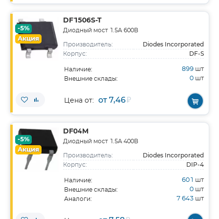
DF1506S-T
-5%
Диодный мост 1.5А 600В
Акция
Diodes Incorporated
Производитель:
DF-S
Корпус:
899
шт
Наличие:
0
шт
Внешние склады:
от 7,46
₽
Цена от:
DF04M
-5%
Диодный мост 1.5А 400В
Акция
Diodes Incorporated
Производитель:
DIP-4
Корпус:
601
шт
Наличие:
0
шт
Внешние склады:
7 643
шт
Аналоги: