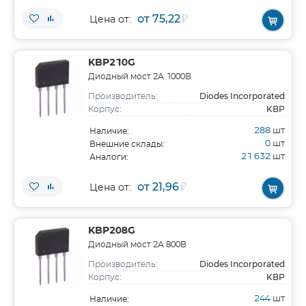
от 75,22
₽
Цена от:
KBP210G
Диодный мост 2А 1000В
Diodes Incorporated
Производитель:
KBP
Корпус:
288
шт
Наличие:
0
шт
Внешние склады:
21 632
шт
Аналоги:
от 21,96
₽
Цена от:
KBP208G
Диодный мост 2А 800В
Diodes Incorporated
Производитель:
KBP
Корпус:
244
шт
Наличие: