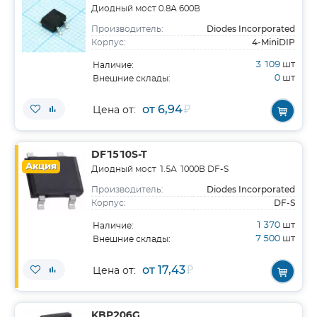
Диодный мост 0.8А 600В
Diodes Incorporated
Производитель:
4-MiniDIP
Корпус:
3 109
шт
Наличие:
0
шт
Внешние склады:
от 6,94
₽
Цена от:
DF1510S-T
Акция
Диодный мост 1.5А 1000В DF-S
Diodes Incorporated
Производитель:
DF-S
Корпус:
1 370
шт
Наличие:
7 500
шт
Внешние склады:
от 17,43
₽
Цена от:
KBP206G