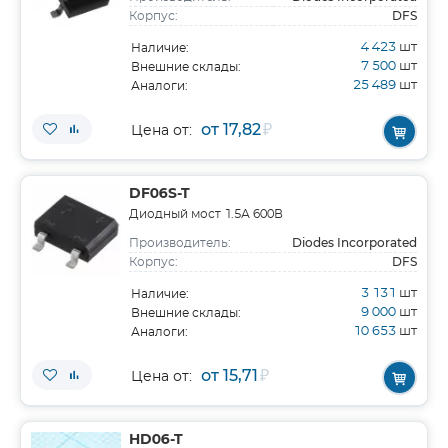
DFS
Корпус:
4 423
шт
Наличие:
7 500
шт
Внешние склады:
25 489
шт
Аналоги:
от 17,82
₽
Цена от:
DF06S-T
Диодный мост 1.5А 600В
Diodes Incorporated
Производитель:
DFS
Корпус:
3 131
шт
Наличие:
9 000
шт
Внешние склады:
10 653
шт
Аналоги:
от 15,71
₽
Цена от:
HD06-T