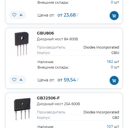
0
шт
Внешние склады:
от 23,68
₽
Цена от:
GBU806
Диодный мост 8А 600В
Diodes Incorporated
Производитель:
GBU
Корпус:
182
шт
Наличие:
0
шт
Внешние склады:
от 59,54
₽
Цена от:
GBJ2506-F
Диодный мост 25А 600В
Diodes Incorporated
Производитель:
GBJ
Корпус:
107
шт
Наличие: