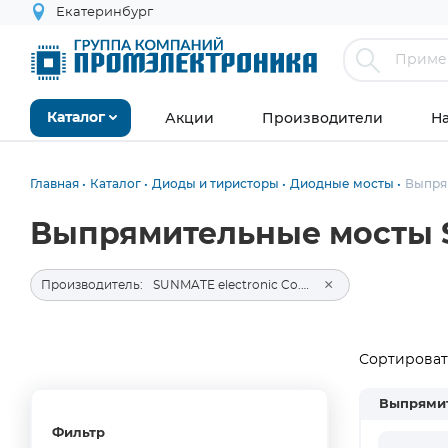
Екатеринбург
Акции
Производители
Н
Каталог
Главная
Каталог
Диоды и тиристоры
Диодные мосты
Выпря
Выпрямительные мосты SU
×
Производитель:
SUNMATE electronic Co., LTD
Сортировать
Выпрями
Фильтр