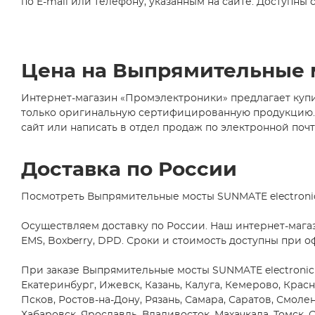
1000V
по E-mail или телефону, указанным на сайте. Доступны 
(74)
Semikron Elektronik
GmbH
(3)
1KV
(6)
Semtech Corporation
(1)
1000В
SEP ELECTRONIC CORP.
(1)
Цена на Выпрямительные м
(24)
Shanghai Ruichi Industry
1200V
Co./Shenzhen RuiChi
Интернет-магазин «Промэлектроники» предлагает купи
(6)
Electronic Co.
(31)
только оригинальную сертифицированную продукцию. Ст
1400V
Shindengen
(3)
сайт или написать в отдел продаж по электронной почте
(4)
ST Microelectronics
(1)
1600V
(4)
Taiwan Semiconductor Co.,
Доставка по России
Ltd
(16)
Texas Instruments
(1)
Посмотреть Выпрямительные мосты SUNMATE electronic 
Topdiode
(5)
Осуществляем доставку по России. Наш интернет-мага
Vishay
(271)
EMS, Boxberry, DPD. Сроки и стоимость доступны при о
YANGZHOU YANGJIE
ELECTRONIC CO., LTD.
(490)
При заказе Выпрямительные мосты SUNMATE electronic C
Китай
(1)
Екатеринбург, Ижевск, Казань, Калуга, Кемерово, Кра
Псков, Ростов-на-Дону, Рязань, Самара, Саратов, Смолен
Россия
(2)