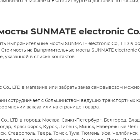
самовывоз в Москве и Екатеринбурге и доставка по России, 
осты SUNMATE electronic Co.
ть Выпрямительные мосты SUNMATE electronic Co., LTD в р
оимость на Выпрямительные мосты SUNMATE electronic Co.,
, указанной в списке контактов.
Co., LTD в магазине или забрать заказ самовывозом можно
зин сотрудничает с большинством ведущих транспортных ко
формлении заказа или на странице товара.
o., LTD в города: Москва, Санкт-Петербург, Белгород, Влад
снодар, Красноярск, Курск, Липецк, Минск, Набережные Чел
ск, Ставрополь, Тверь, Томск, Тула, Тюмень, Уфа, Челябинск,