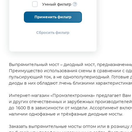
10A
(4)
KINGTRONICS International
(1)
Умный фильтр
(15)
Co.
(23)
160V
SMDIP4
12A
(1)
KLS
(1)
(1)
Применить фильтр
(3)
200V
SOIC4
Leshan Radio Company,
15A
(48)
(36)
Ltd
(1)
(19)
200В
SOP4
Lite-ON Technology Corp
(2)
22A
(7)
(1)
(1)
Littelfuse
(9)
380V
SOT363/SC70-
25A
(1)
6
Master Instrument
(46)
Corporation
(29)
(1)
400V
35
(47)
Micro Commercial
TO247
Выпрямительный мост – диодный мост, предназначенны
А
Components
(12)
(1)
400В
Преимущество использования схемы в сравнении с одн
(24)
(6)
Microchip / Microsemi
WOG
пульсирующий ток, а не однополупериодный. Готовые д
45A
Product Portfolio
(2)
(19)
600В
диоды в них обладают лчень близкими характеристик
(1)
(7)
Microdiode Electronics
50A
(Shenzhen) Co., Ltd.
(1)
600V
Интернет-магазин «Промэлектроника» предлагает Вам 
(4)
(77)
No name
(1)
и других отечественных и зарубежных производителей.
800В
до 1600 В в зависимости от модели. Ассортимент вклю
Noname
(2)
(3)
наличии однофазные и трёхфазные диодные мосты.
ON Semiconductor
(79)
800V
(62)
PANJIT INTERNATIONAL
Заказать выпрямительные мосты оптом или в розницу 
INC.
(16)