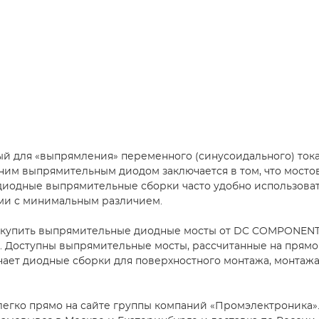
й для «выпрямления» переменного (синусоидального) тока
им выпрямительным диодом заключается в том, что мосто
иодные выпрямительные сборки часто удобно использовать 
ами с минимальным различием.
купить выпрямительные диодные мосты от DC COMPONENTS C
 Доступны выпрямительные мосты, рассчитанные на прямой т
чает диодные сборки для поверхностного монтажа, монтажа
легко прямо на сайте группы компаний «Промэлектроника»