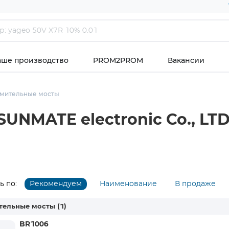
аше производство
PROM2PROM
Вакансии
мительные мосты
NMATE electronic Co., LT
 по:
Рекомендуем
Наименование
В продаже
тельные мосты
(1)
BR1006