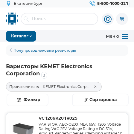
Екатеринбург
8-800-1000-321
Меню
Каталог
Полупроводниковые резисторы
Варисторы KEMET Electronics
Corporation
3
×
Производитель:
KEMET Electronics Corporation
Фильтр
Сортировка
VC1206K201R025
VARISTOR, AEC-Q200, MLV, 65V, 1206; Voltage
Rating VAC:25V; Voltage Rating V DC:31V;
Product Range:VC Series; Clamping Voltage Vc