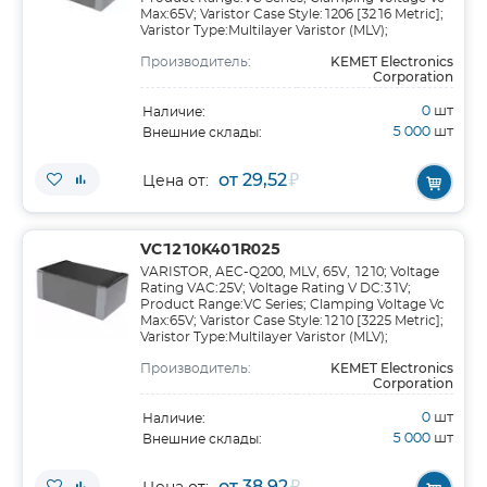
Max:65V; Varistor Case Style:1206 [3216 Metric];
Varistor Type:Multilayer Varistor (MLV);
KEMET Electronics
Производитель:
Corporation
0
шт
Наличие:
5 000
шт
Внешние склады:
от 29,52
₽
Цена от:
VC1210K401R025
VARISTOR, AEC-Q200, MLV, 65V, 1210; Voltage
Rating VAC:25V; Voltage Rating V DC:31V;
Product Range:VC Series; Clamping Voltage Vc
Max:65V; Varistor Case Style:1210 [3225 Metric];
Varistor Type:Multilayer Varistor (MLV);
KEMET Electronics
Производитель:
Corporation
0
шт
Наличие:
5 000
шт
Внешние склады:
от 38,92