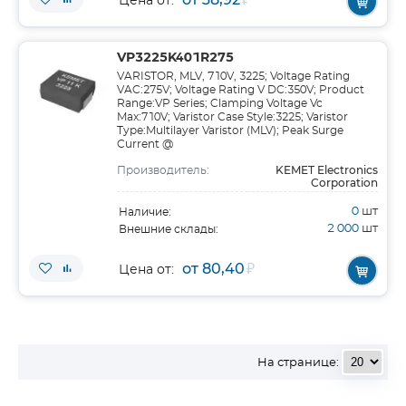
₽
Цена от:
VP3225K401R275
VARISTOR, MLV, 710V, 3225; Voltage Rating
VAC:275V; Voltage Rating V DC:350V; Product
Range:VP Series; Clamping Voltage Vc
Max:710V; Varistor Case Style:3225; Varistor
Type:Multilayer Varistor (MLV); Peak Surge
Current @
KEMET Electronics
Производитель:
Corporation
0
шт
Наличие:
2 000
шт
Внешние склады:
от 80,40
₽
Цена от:
На странице: