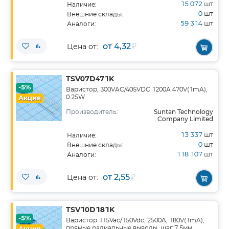
15 072
шт
Наличие:
0
шт
Внешние склады:
59 314
шт
Аналоги:
от 4,32
₽
Цена от:
TSV07D471K
-5%
Варистор, 300VAC/405VDC 1200A 470V(1mA),
0.25W
Акция
Suntan Technology
Производитель:
Company Limited
13 337
шт
Наличие:
0
шт
Внешние склады:
118 107
шт
Аналоги:
от 2,55
₽
Цена от:
TSV10D181K
-5%
Варистор 115Vac/150Vdc, 2500A, 180V(1mA),
прямые радиальные выводы, шаг 7.5мм,