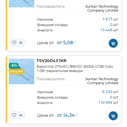
Suntan Technology
Производитель:
Company Limited
7 917
шт
Наличие:
0
шт
Внешние склады:
13 446
шт
Аналоги:
от 5,08
₽
Цена от:
TSV20D431KR
-5%
Варистор 275VAC/369VDC 6500А 473В(1мА),
1.0Вт радиальные выводы
Акция
Suntan Technology
Производитель:
Company Limited
6 330
шт
Наличие:
0
шт
Внешние склады:
110 959
шт
Аналоги:
от 14,34
₽
Цена от: