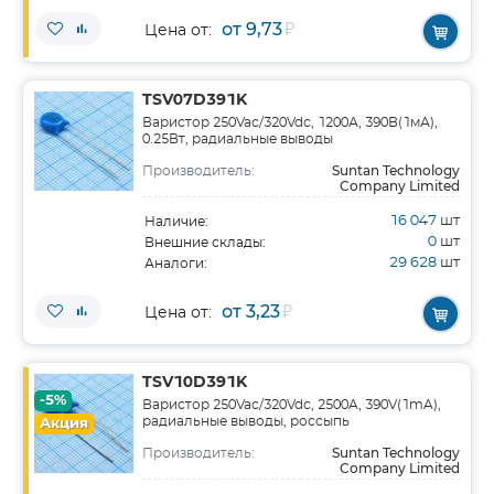
от 9,73
₽
Цена от:
TSV07D391K
Варистор 250Vac/320Vdc, 1200А, 390В(1мА),
0.25Вт, радиальные выводы
Suntan Technology
Производитель:
Company Limited
16 047
шт
Наличие:
0
шт
Внешние склады:
29 628
шт
Аналоги:
от 3,23
₽
Цена от:
TSV10D391K
-5%
Варистор 250Vac/320Vdc, 2500A, 390V(1mA),
радиальные выводы, россыпь
Акция
Suntan Technology
Производитель:
Company Limited