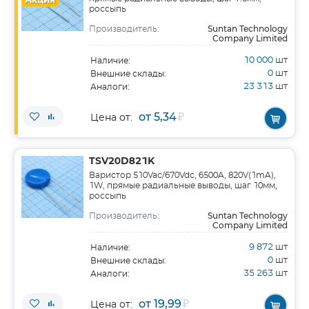
Акция
россыпь
Suntan Technology
Производитель:
Company Limited
10 000
шт
Наличие:
0
шт
Внешние склады:
23 313
шт
Аналоги:
от 5,34
₽
Цена от:
TSV20D821K
Варистор 510Vac/670Vdc, 6500A, 820V(1mA),
1W, прямые радиальные выводы, шаг 10мм,
россыпь
Suntan Technology
Производитель:
Company Limited
9 872
шт
Наличие:
0
шт
Внешние склады:
35 263
шт
Аналоги:
от 19,99
₽
Цена от: