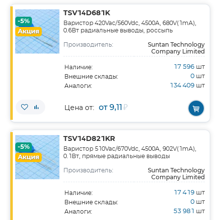
TSV14D681K
-5%
Варистор 420Vac/560Vdc, 4500A, 680V(1mA),
0.6Вт радиальные выводы, россыпь
Акция
Suntan Technology
Производитель:
Company Limited
17 596
шт
Наличие:
0
шт
Внешние склады:
134 409
шт
Аналоги:
от 9,11
₽
Цена от:
TSV14D821KR
-5%
Варистор 510Vac/670Vdc, 4500A, 902V(1mA),
0.1Вт, прямые радиальные выводы
Акция
Suntan Technology
Производитель:
Company Limited
17 419
шт
Наличие:
0
шт
Внешние склады:
53 981
шт
Аналоги: