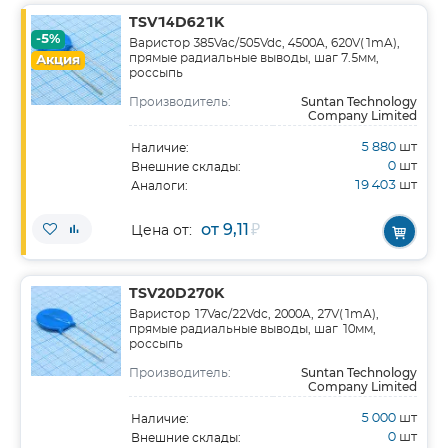
TSV14D621K
-5%
Варистор 385Vac/505Vdc, 4500A, 620V(1mA),
прямые радиальные выводы, шаг 7.5мм,
Акция
россыпь
Suntan Technology
Производитель:
Company Limited
5 880
шт
Наличие:
0
шт
Внешние склады:
19 403
шт
Аналоги:
от 9,11
₽
Цена от:
TSV20D270K
Варистор 17Vac/22Vdc, 2000A, 27V(1mA),
прямые радиальные выводы, шаг 10мм,
россыпь
Suntan Technology
Производитель:
Company Limited
5 000
шт
Наличие:
0
шт
Внешние склады: