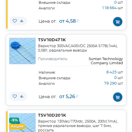
0
шт
Внешние склады:
118 664
шт
Аналоги:
от 4,58
₽
Цена от:
TSV10D471K
Варистор 300VAC/405VDC 2500А 517В(1мА),
0,5Вт, радиальные выводы
Suntan Technology
Производитель:
Company Limited
8 425
шт
Наличие:
0
шт
Внешние склады:
79 290
шт
Аналоги:
от 5,26
₽
Цена от:
TSV10D201K
-5%
Варистор 130Vac/170Vdc, 2500A, 200V(1mA),
прямые радиальные выводы, шаг 7.5мм,
Акция
россыпь