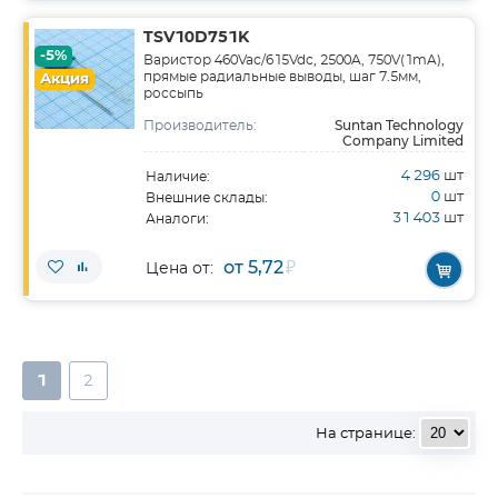
TSV10D751K
-5%
Варистор 460Vac/615Vdc, 2500A, 750V(1mA),
прямые радиальные выводы, шаг 7.5мм,
Акция
россыпь
Suntan Technology
Производитель:
Company Limited
4 296
шт
Наличие:
0
шт
Внешние склады:
31 403
шт
Аналоги:
от 5,72
₽
Цена от:
1
2
На странице: