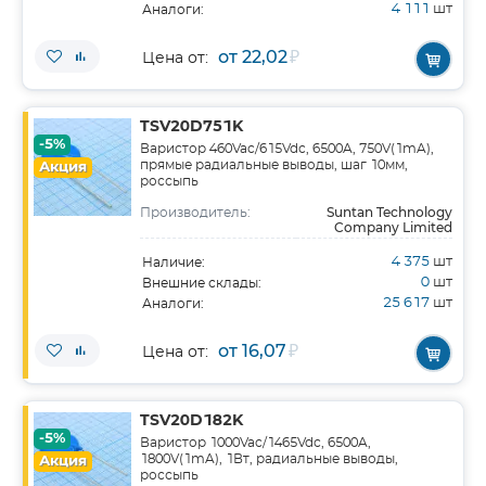
4 111
шт
Аналоги:
от 22,02
₽
Цена от:
TSV20D751K
-5%
Варистор 460Vac/615Vdc, 6500A, 750V(1mA),
прямые радиальные выводы, шаг 10мм,
Акция
россыпь
Suntan Technology
Производитель:
Company Limited
4 375
шт
Наличие:
0
шт
Внешние склады:
25 617
шт
Аналоги:
от 16,07
₽
Цена от:
TSV20D182K
-5%
Варистор 1000Vac/1465Vdc, 6500A,
1800V(1mA), 1Вт, радиальные выводы,
Акция
россыпь