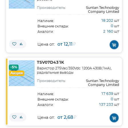
Suntan Technology
Производитель:
Company Limited
18 202
шт
Наличие:
0
шт
Внешние склады:
2 160
шт
Аналоги:
от 12,11
₽
Цена от:
TSV07D431K
-5%
Варистор 275Vac/350Vdc 1200А 430В(1мА),
радиальные выводы
Акция
Suntan Technology
Производитель:
Company Limited
17 639
шт
Наличие:
0
шт
Внешние склады:
137 233
шт
Аналоги:
от 2,68
₽
Цена от: