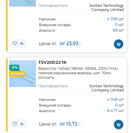
Suntan Technology
Производитель:
Company Limited
4 356
шт
Наличие:
0
шт
Внешние склады:
89
шт
Аналоги:
от 23,93
₽
Цена от:
TSV20D221K
-5%
Варистор 140Vac/180Vdc, 6500A, 220V(1mA),
прямые радиальные выводы, шаг 10мм,
Акция
россыпь
Suntan Technology
Производитель:
Company Limited
4 348
шт
Наличие:
0
шт
Внешние склады:
6 477
шт
Аналоги:
от 13,72
₽
Цена от: