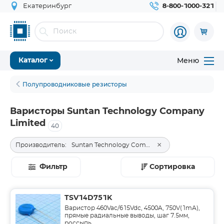
Екатеринбург
8-800-1000-321
Меню
Каталог
Полупроводниковые резисторы
Варисторы Suntan Technology Company
Limited
40
×
Производитель:
Suntan Technology Company Limited
Фильтр
Сортировка
TSV14D751K
Варистор 460Vac/615Vdc, 4500A, 750V(1mA),
прямые радиальные выводы, шаг 7.5мм,
россыпь