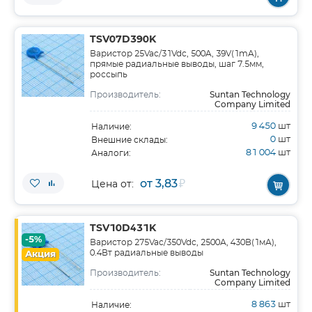
TSV07D390K
Варистор 25Vac/31Vdc, 500A, 39V(1mA),
прямые радиальные выводы, шаг 7.5мм,
россыпь
Suntan Technology
Производитель:
Company Limited
9 450
шт
Наличие:
0
шт
Внешние склады:
81 004
шт
Аналоги:
от 3,83
₽
Цена от:
TSV10D431K
-5%
Варистор 275Vac/350Vdc, 2500А, 430В(1мА),
0.4Вт радиальные выводы
Акция
Suntan Technology
Производитель:
Company Limited
8 863
шт
Наличие: