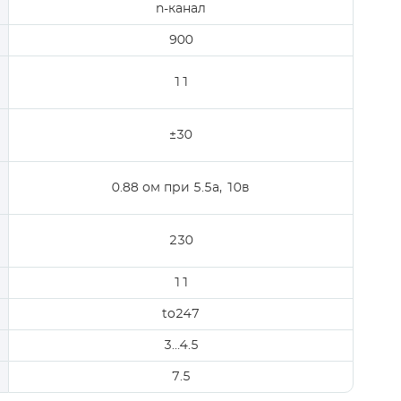
n-канал
900
11
±30
0.88 ом при 5.5a, 10в
230
11
to247
3…4.5
7.5