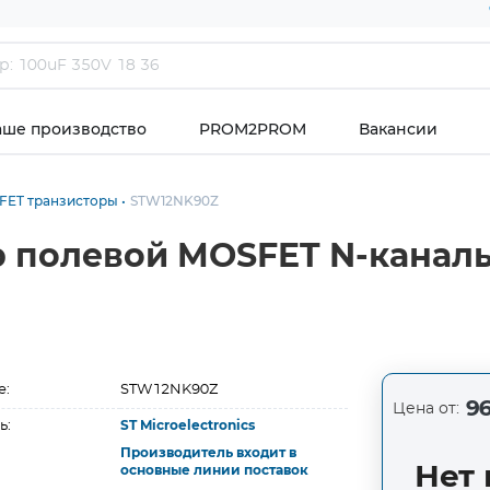
аше производство
PROM2PROM
Вакансии
FET транзисторы
STW12NK90Z
 полевой MOSFET N-каналь
е:
STW12NK90Z
96
Цена от:
ь:
ST Microelectronics
Производитель входит в
Нет 
основные линии поставок