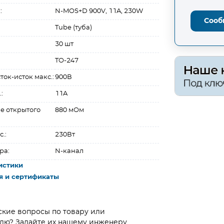
:
N-MOS+D 900V, 11A, 230W
Сооб
Tube (туба)
30 шт
TO-247
ок-исток макс.:
900В
:
11A
е открытого
880 мОм
.:
230Вт
ра:
N-канал
истики
я и сертификаты
ские вопросы по товару или
лю? Задайте их нашему инженеру.