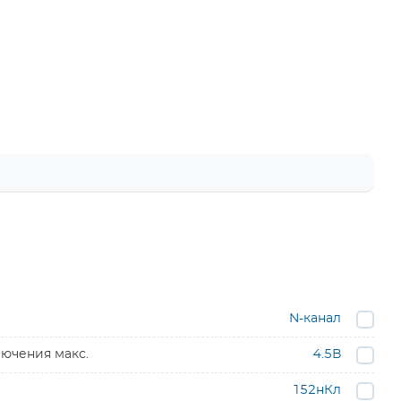
N-канал
ючения макс.
4.5В
152нКл