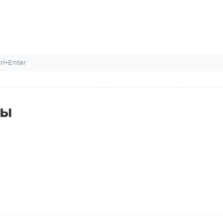
l+Enter
ты