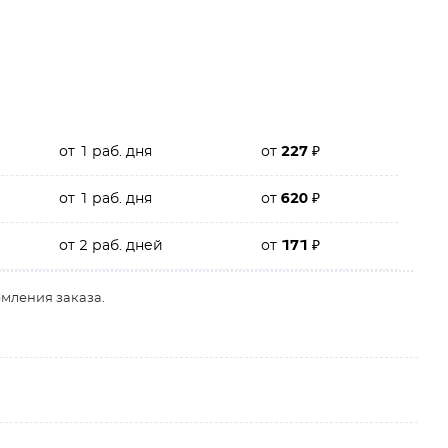
от 1 раб. дня
от
227
₽
от 1 раб. дня
от
620
₽
от 2 раб. дней
от
171
₽
рмления заказа.