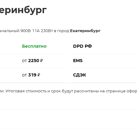
теринбург
анальный 900В 11А 230Вт в город
Екатеринбург
Бесплатно
DPD РФ
от
2250
₽
EMS
от
319
₽
СДЭК
и. Итоговая стоимость и срок будут рассчитаны на странице офо