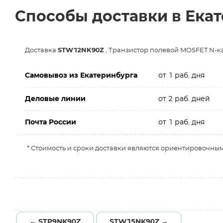
Способы доставки в Ека
Доставка
STW12NK90Z
, Транзистор полевой MOSFET N-к
Самовывоз из Екатеринбурга
от 1 раб. дня
Деловые линии
от 2 раб. дней
Почта России
от 1 раб. дня
* Стоимость и сроки доставки являются ориентировочным
← STP9NK90Z
STW15NK90Z →