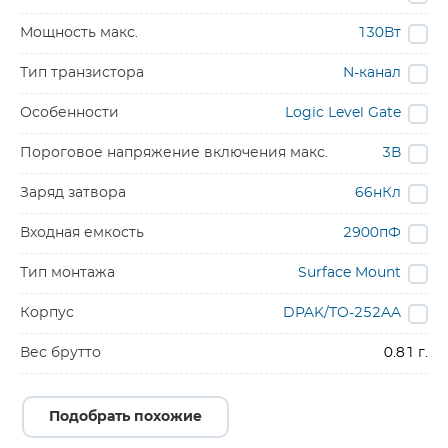
Мощность макс.
130Вт
Тип транзистора
N-канал
Особенности
Logic Level Gate
Пороговое напряжение включения макс.
3В
Заряд затвора
66нКл
Входная емкость
2900пФ
Тип монтажа
Surface Mount
Корпус
DPAK/TO-252AA
Вес брутто
0.81 г.
Подобрать похожие