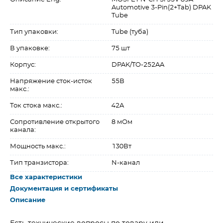
Automotive 3-Pin(2+Tab) DPAK
Tube
Тип упаковки:
Tube (туба)
В упаковке:
75 шт
Корпус:
DPAK/TO-252AA
Напряжение сток-исток
55В
макс.:
Ток стока макс.:
42A
Сопротивление открытого
8 мОм
канала:
Мощность макс.:
130Вт
Тип транзистора:
N-канал
Все характеристики
Документация и сертификаты
Описание