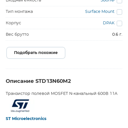
Входная емкость
580пФ
Тип монтажа
Surface Mount
Корпус
DPAK
Вес брутто
0.6 г.
Подобрать похожие
Описание STD13N60M2
Транзистор полевой MOSFET N-канальный 600В 11A
ST Microelectronics