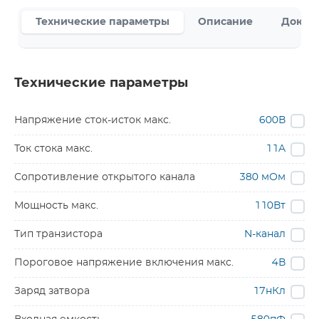
Технические параметры
Описание
Докум
Технические параметры
Напряжение сток-исток макс.
600В
Ток стока макс.
11A
Сопротивление открытого канала
380 мОм
Мощность макс.
110Вт
Тип транзистора
N-канал
Пороговое напряжение включения макс.
4В
Заряд затвора
17нКл