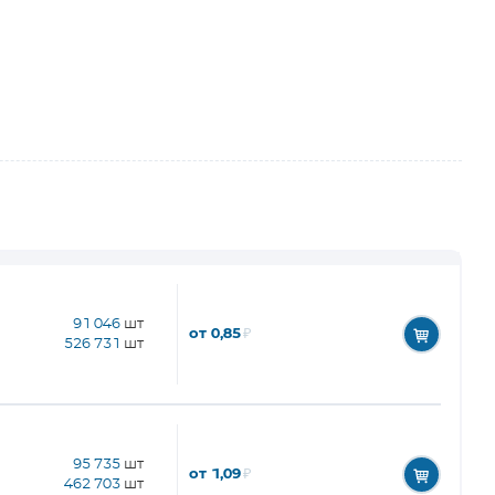
91 046
шт
от 0,85
₽
526 731
шт
95 735
шт
от 1,09
₽
462 703
шт