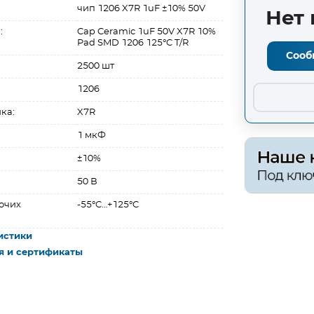
чип 1206 X7R 1uF ±10% 50V
Нет 
:
Cap Ceramic 1uF 50V X7R 10%
Pad SMD 1206 125°C T/R
Сооб
2500 шт
1206
ка:
X7R
1 мкФ
±10%
50 В
очих
-55°C…+125°C
истики
я и сертификаты