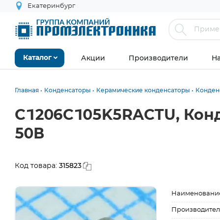
Екатеринбург
Акции
Производители
Н
Каталог
Главная
Конденсаторы
Керамические конденсаторы
Конден
C1206C105K5RACTU, Конд
50В
315823
Код товара:
Наименовани
Производител