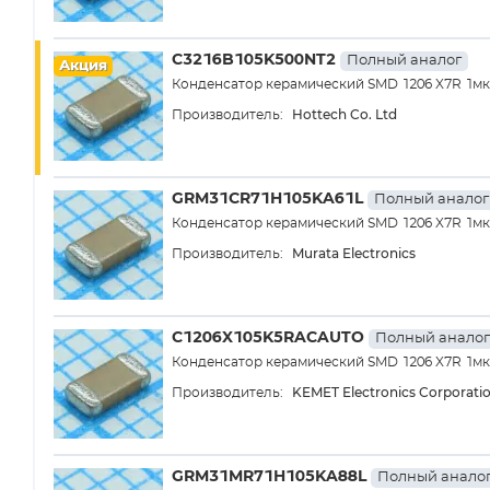
C3216B105K500NT2
Полный аналог
Акция
Конденсатор керамический SMD 1206 X7R 1м
Hottech Co. Ltd
Производитель:
GRM31CR71H105KA61L
Полный аналог
Конденсатор керамический SMD 1206 X7R 1м
Murata Electronics
Производитель:
C1206X105K5RACAUTO
Полный аналог
Конденсатор керамический SMD 1206 X7R 1м
KEMET Electronics Corporati
Производитель:
GRM31MR71H105KA88L
Полный анало