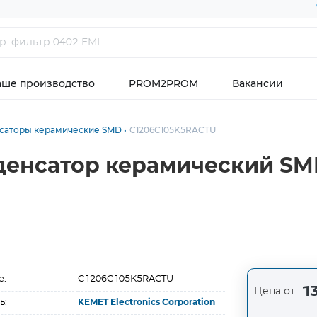
аше производство
PROM2PROM
Вакансии
саторы керамические SMD
C1206C105K5RACTU
енсатор керамический SM
е:
C1206C105K5RACTU
13
Цена от:
ь:
KEMET Electronics Corporation