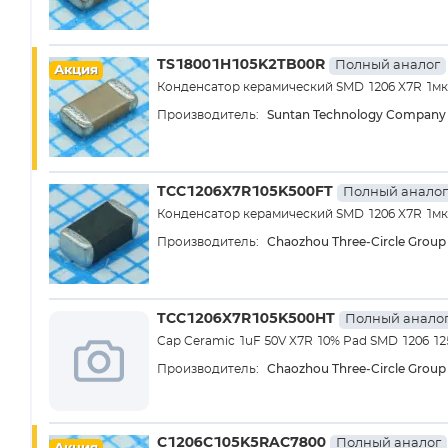
TS18001H105K2TB00R
Полный аналог
Акция
Конденсатор керамический SMD 1206 X7R 1мкФ
Suntan Technology Company 
Производитель:
TCC1206X7R105K500FT
Полный аналог
Конденсатор керамический SMD 1206 X7R 1м
Chaozhou Three-Circle Group 
Производитель:
TCC1206X7R105K500HT
Полный анало
Cap Ceramic 1uF 50V X7R 10% Pad SMD 1206 12
Chaozhou Three-Circle Group 
Производитель:
C1206C105K5RAC7800
Полный аналог