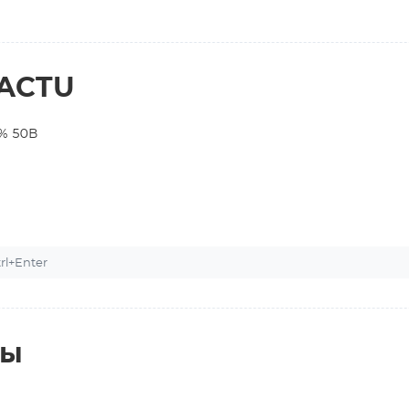
RACTU
% 50В
l+Enter
ты