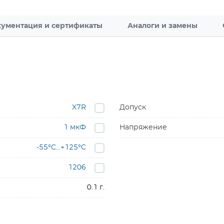
ументация и сертификаты
Аналоги и замены
X7R
Допуск
1 мкФ
Напряжение
-55°C…+125°C
1206
0.1 г.