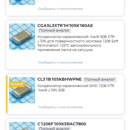
Сообщить о поступлении
CGA5L3X7R1H105K160AE
Полный аналог
Конденсатор керамический 1мкФ 50В X7R
±10% для поверхностного монтажа 1206 Soft
Termination 125°С автомобильного
применения лента на катушке
Сообщить о поступлении
CL31B105KBHWPNE
Полный аналог
Акция
Конденсатор керамический SMD 1206 X7R
1мкФ ±10% 50В
Сообщить о поступлении
C1206F105K5RAC7800
Полный аналог