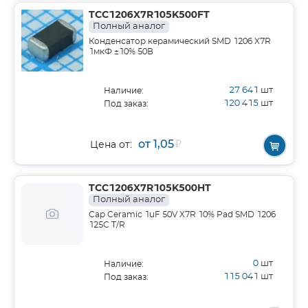
TCC1206X7R105K500FT
Полный аналог
Конденсатор керамический SMD 1206 X7R
1мкФ ±10% 50В
27 641
шт
Наличие:
120 415
шт
Под заказ:
от 1,05
₽
Цена от:
TCC1206X7R105K500HT
Полный аналог
Cap Ceramic 1uF 50V X7R 10% Pad SMD 1206
125C T/R
0
шт
Наличие:
115 041
шт
Под заказ: