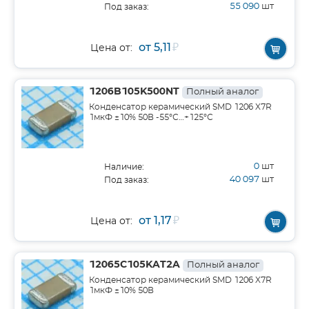
55 090
шт
Под заказ:
от 5,11
₽
Цена от:
1206B105K500NT
Полный аналог
Конденсатор керамический SMD 1206 X7R
1мкФ ±10% 50В -55°С…+125°С
0
шт
Наличие:
40 097
шт
Под заказ:
от 1,17
₽
Цена от:
12065C105KAT2A
Полный аналог
Конденсатор керамический SMD 1206 X7R
1мкФ ±10% 50В