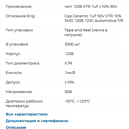
Примечание:
чип 1206 X7R 1uF ±10% 50V
Описание Eng:
Cap Ceramic 1uF 50V X7R 10%
SMD 1206 125C Automotive T/R
Тип упаковки:
Tape and Reel (лента в
катушке)
В упаковке:
3000 шт
Корпус:
1206
Тип диэлектрика:
X7R
Емкость:
1мкФ
Допуск:
±10%
Напряжение:
50В
Диапазон рабочих
-55°C…+125°C
температур:
Все характеристики
Документация и сертификаты
Описание