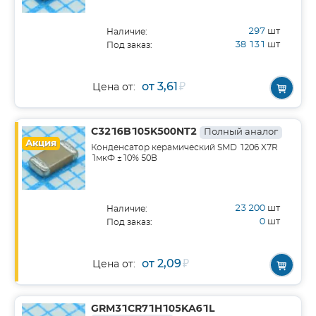
297
шт
Наличие:
38 131
шт
Под заказ:
от 3,61
₽
Цена от:
C3216B105K500NT2
Полный аналог
Акция
Конденсатор керамический SMD 1206 X7R
1мкФ ±10% 50В
23 200
шт
Наличие:
0
шт
Под заказ:
от 2,09
₽
Цена от:
GRM31CR71H105KA61L