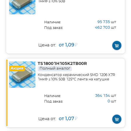
1мкФ ±10% 50В
95 735
шт
Наличие:
462 703
шт
Под заказ:
от 1,09
₽
Цена от:
TS18001H105K2TB00R
Акция
Полный аналог
Конденсатор керамический SMD 1206 X7R
1мкФ ±10% 50В 125°С лента на катушке
364 154
шт
Наличие:
0
шт
Под заказ:
от 1,07
₽
Цена от: