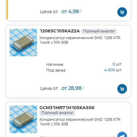
от 4,98
₽
Цена от:
12065C105KAZ2A
Полный аналог
Конденсатор керамический SMD 1206 X7R
1мкФ ±10% 50В
0
шт
Наличие:
4 000
шт
Под заказ:
от 28,98
₽
Цена от:
GCM31MR71H105KA55K
Полный аналог
Конденсатор керамический SMD 1206 X7R
1мкФ ±10% 50В