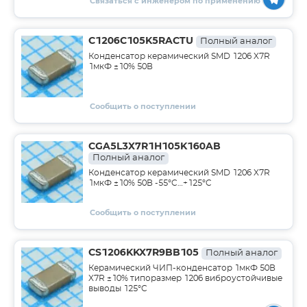
Связаться с инженером по применению
C1206C105K5RACTU
Полный аналог
Конденсатор керамический SMD 1206 X7R
1мкФ ±10% 50В
Сообщить о поступлении
CGA5L3X7R1H105K160AB
Полный аналог
Конденсатор керамический SMD 1206 X7R
1мкФ ±10% 50В -55°C…+125°C
Сообщить о поступлении
CS1206KKX7R9BB105
Полный аналог
Керамический ЧИП-конденсатор 1мкФ 50В
X7R ±10% типоразмер 1206 виброустойчивые
выводы 125°C