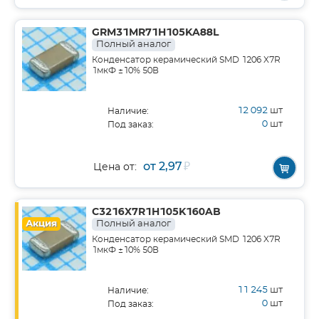
GRM31MR71H105KA88L
Полный аналог
Конденсатор керамический SMD 1206 X7R
1мкФ ±10% 50В
12 092
шт
Наличие:
0
шт
Под заказ:
от 2,97
₽
Цена от:
C3216X7R1H105K160AB
Акция
Полный аналог
Конденсатор керамический SMD 1206 X7R
1мкФ ±10% 50В
11 245
шт
Наличие:
0
шт
Под заказ: