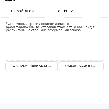
СДЭК
от 2 раб. дней
от
171
₽
* Стоимость и сроки доставки являются
ориентировочными. Итоговая стоимость и срок будут
рассчитаны на странице оформления заказа.
← C1206F105K5RAC7800
06035F333KAT2A →