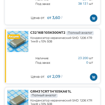
38 131
шт
Под заказ:
от 3,60
₽
Цена от:
C3216B105K500NT2
Полный аналог
Акция
Конденсатор керамический SMD 1206 X7R
1мкФ ±10% 50В
23 200
шт
Наличие:
0
шт
Под заказ:
от 2,09
₽
Цена от:
GRM31CR71H105KA61L
Полный аналог
Конденсатор керамический SMD 1206 X7R
1мкФ ±10% 50В