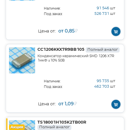
91 546
шт
Наличие:
526 731
шт
Под заказ:
от 0,85
₽
Цена от:
CC1206KKX7R9BB105
Полный аналог
Конденсатор керамический SMD 1206 X7R
1мкФ ±10% 50В
95 735
шт
Наличие:
462 703
шт
Под заказ:
от 1,09
₽
Цена от:
TS18001H105K2TB00R
Акция
Полный аналог