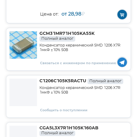
от 28,98
₽
Цена от:
GCM31MR71H105KA55K
Полный аналог
Конденсатор керамический SMD 1206 X7R
1мкФ ±10% 50В
Связаться с инженером по применению
C1206C105K5RACTU
Полный аналог
Конденсатор керамический SMD 1206 X7R
1мкФ ±10% 50В
Сообщить о поступлении
CGA5L3X7R1H105K160AB
Полный аналог