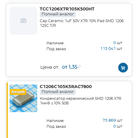
TCC1206X7R105K500HT
Полный аналог
Cap Ceramic 1uF 50V X7R 10% Pad SMD 1206
125C T/R
0
шт
Наличие:
115 041
шт
Под заказ:
от 1,35
₽
Цена от:
C1206C105K5RAC7800
Акция
Полный аналог
Конденсатор керамический SMD 1206 X7R
1мкФ ±10% 50В
75 869
шт
Наличие:
0
шт
Под заказ: