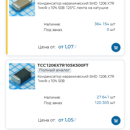
Конденсатор керамический SMD 1206 X7R
1мкФ ±10% 50В 125°С лента на катушке
364 154
шт
Наличие:
0
шт
Под заказ:
от 1,07
₽
Цена от:
TCC1206X7R105K500FT
Полный аналог
Конденсатор керамический SMD 1206 X7R
1мкФ ±10% 50В
27 641
шт
Наличие:
120 305
шт
Под заказ:
от 1,05
₽
Цена от: