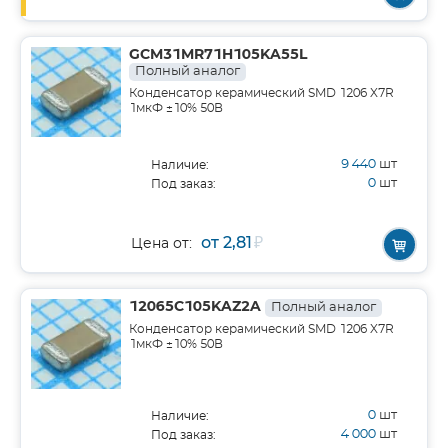
GCM31MR71H105KA55L
Полный аналог
Конденсатор керамический SMD 1206 X7R
1мкФ ±10% 50В
9 440
шт
Наличие:
0
шт
Под заказ:
от 2,81
₽
Цена от:
12065C105KAZ2A
Полный аналог
Конденсатор керамический SMD 1206 X7R
1мкФ ±10% 50В
0
шт
Наличие:
4 000
шт
Под заказ: