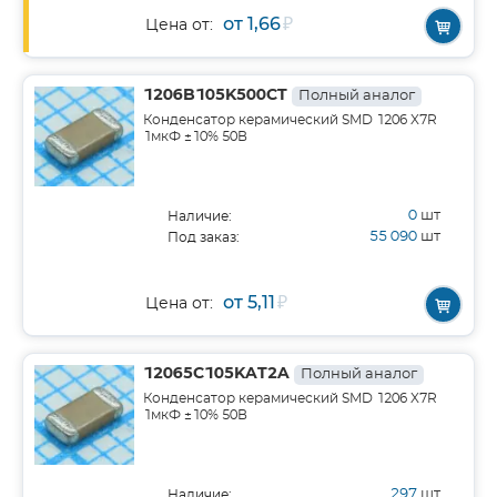
от 1,66
₽
Цена от:
1206B105K500CT
Полный аналог
Конденсатор керамический SMD 1206 X7R
1мкФ ±10% 50В
0
шт
Наличие:
55 090
шт
Под заказ:
от 5,11
₽
Цена от:
12065C105KAT2A
Полный аналог
Конденсатор керамический SMD 1206 X7R
1мкФ ±10% 50В
297
шт
Наличие: