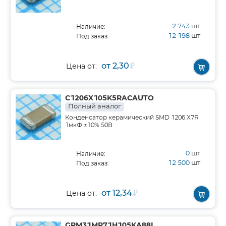
2 743
шт
Наличие:
12 198
шт
Под заказ:
от 2,30
₽
Цена от:
C1206X105K5RACAUTO
Полный аналог
Конденсатор керамический SMD 1206 X7R
1мкФ ±10% 50В
0
шт
Наличие:
12 500
шт
Под заказ:
от 12,34
₽
Цена от:
GRM31MR71H105KA88L