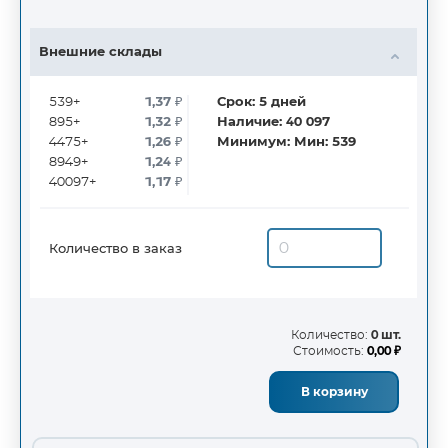
Внешние склады
539+
1,37
₽
Срок:
5
дней
895+
1,32
₽
Наличие:
40 097
4475+
1,26
₽
Минимум:
Мин: 539
8949+
1,24
₽
40097+
1,17
₽
Количество в заказ
Количество:
0 шт.
Стоимость:
0,00 ₽
В корзину