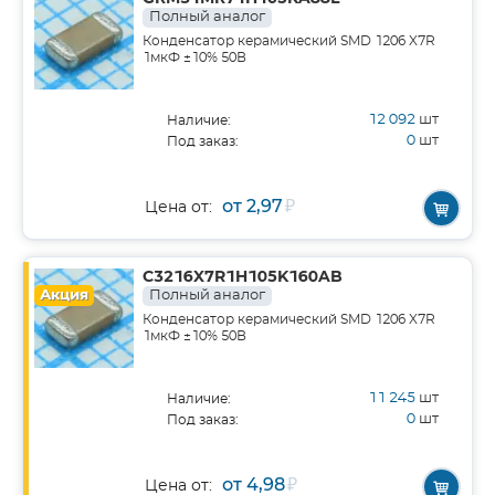
Полный аналог
Конденсатор керамический SMD 1206 X7R
1мкФ ±10% 50В
12 092
шт
Наличие:
0
шт
Под заказ:
от 2,97
₽
Цена от:
C3216X7R1H105K160AB
Акция
Полный аналог
Конденсатор керамический SMD 1206 X7R
1мкФ ±10% 50В
11 245
шт
Наличие:
0
шт
Под заказ:
от 4,98
₽
Цена от: