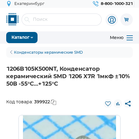
Екатеринбург
8-800-1000-321
Меню
Каталог
Конденсаторы керамические SMD
1206B105K500NT, Конденсатор
керамический SMD 1206 X7R 1мкФ ±10%
50В -55°С…+125°С
399922
Код товара: