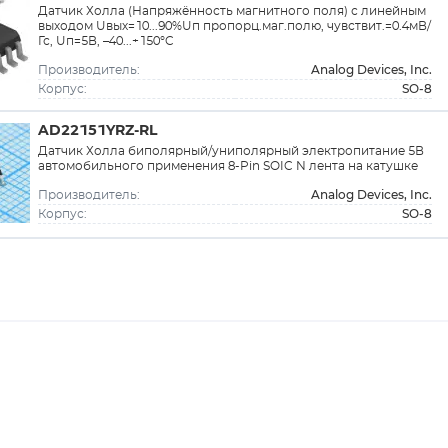
Датчик Холла (Напряжённость магнитного поля) с линейным
выходом Uвых=10...90%Uп пропорц.маг.полю, чувствит.=0.4мВ/
Гс, Uп=5В, –40...+150°C
Analog Devices, Inc.
Производитель:
SO-8
Корпус:
AD22151YRZ-RL
Датчик Холла биполярный/униполярный электропитание 5В
автомобильного применения 8-Pin SOIC N лента на катушке
Analog Devices, Inc.
Производитель:
SO-8
Корпус: