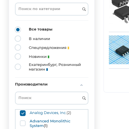
DFN10
(2)
LGA12
(1)
LGA16
Все товары
(1)
В наличии
SIP3
(22)
Спецпредложения
SIP4
Новинки
(4)
Екатеринбург, Розничный
SOIC8
магазин
(7)
SOT23-
3
Производители
(41)
SOT23-
5
(1)
SOT23-
Analog Devices, Inc.
(2)
6
(2)
Advanced Monolithic
System
(1)
SOT89