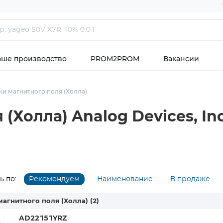
аше производство
PROM2PROM
Вакансии
ки магнитного поля (Холла)
(Холла) Analog Devices, Inc
 по:
Рекомендуем
Наименование
В продаже
магнитного поля (Холла)
(2)
AD22151YRZ