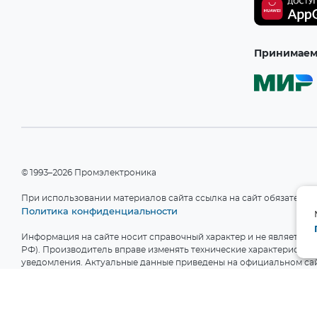
TE Connectivity
(1)
Texas Instruments
(27)
Toshiba Semiconductor
(2)
Принимаем 
Unisonic Technologies
(2)
©1993–2026 Промэлектроника
При использовании материалов сайта ссылка на сайт обязательн
Политика конфиденциальности
Информация на сайте носит справочный характер и не является пу
РФ). Производитель вправе изменять технические характеристики
уведомления. Актуальные данные приведены на официальном сай