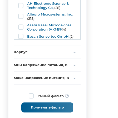
(8)
AH Electronic Science &
Technology Co.,
(28)
TO92
(17)
Allegro Microsystems, Inc.
(218)
TO92MOD
(1)
Asahi Kasei Microdevices
Corporation (AKM)®
(4)
TSOT23
(2)
Bosch Sensortec GmbH.
(2)
Cheemi Technology Co., Ltd.
(1)
Корпус
Crocus
(1)
Diodes Incorporated
(193)
Мин напряжение питания, В
Hangzhou Ruimeng
Technology Co., Ltd.
(5)
Макс напряжение питания, В
Honeywell
(49)
Infineon Technologies
(50)
Умный фильтр
Isentek Inc.
(1)
LEM Deutschland GmbH
(2)
Применить фильтр
MEMSIC Semiconductor Co.,
Ltd.
(2)