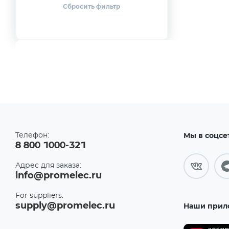
Microelectronic Integrated
Systems
(57)
MultiDimension Technology
Co., Ltd.
(3)
Murata Electronics
(3)
No name
(1)
NOVOSENSE
Microelectronics
(3)
NXP / Philips
(2)
Orient-Chip Technology Co.,
Ltd
(1)
Телефон:
QST Corporation Ltd.
(2)
Мы в соцсе
8 800 1000-321
ROHM
(1)
Shanghai MagnTek
Адрес для заказа:
Microelectronics Inc.
(1)
info@promelec.ru
Silicon Laboratories
(34)
For suppliers:
ST Microelectronics
(2)
supply@promelec.ru
Наши прил
TDK-Micronas
(11)