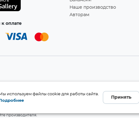
Вакансии
Наше производство
Авторам
к оплате
а!
Мы используем файлы cookie для работы сайта.
Принять
Подробнее
бличной офертой (ст. 437 ГК
 и комплект поставки без
те производителя.