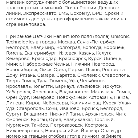
магазин сотрудничает с большинством ведущих
транспортных компаний: Почта-России, Деловые
линии, Экспресс-авто, EMS, Boxberry, DPD. Сроки и
стоимость доступны при оформлении заказа или на
странице товара.
При заказе Датчики магнитного поля (Холла) Unisonic
Technologies в города: Москва, Санкт-Петербург,
Белгород, Владимир, Волгоград, Вологда, Воронеж,
Гомель, Екатеринбург, Ижевск, Казань, Калуга,
Кемерово, Краснодар, Красноярск, Курск, Липецк,
Минск, Набережные Челны, Нижний Новгород,
Новосибирск, Омск, Орёл, Пермь, Псков, Ростов-на-
Дону, Рязань, Самара, Саратов, Смоленск, Ставрополь,
Тверь, Томск, Тула, Тюмень, Уфа, Челябинск,
Ярославль, Тольятти, Барнаул, Ульяновск, Иркутск,
Хабаровск, Ярославль, Владивосток, Махачкала, Томск,
Оренбург, Кемерово, Новокузнецк, Астрахань, Пенза,
Липецк, Киров, Чебоксары, Калининград, Курск, Улан-
Удэ, Ставрополь, Сочи, Иваново, Брянск, Белгород,
Сургут, Владимир, Нижний Тагил, Архангельск, Чита,
Смоленск, Курган, Орёл, Владикавказ, Грозный,
Мурманск, Тамбов, Петрозаводск, Кострома,
Нижневартовск, Новороссийск, Йошкар-Ола и др.
номер квитанции отобразится в личном кабинете.