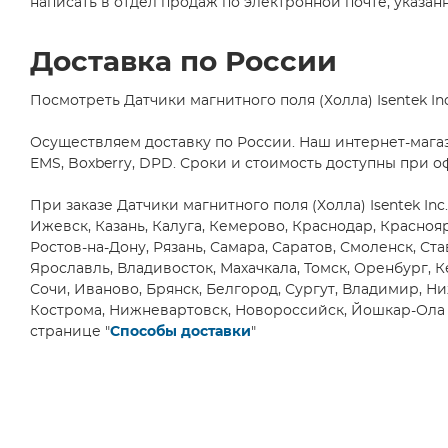
написать в отдел продаж по электронной почте, указанн
TE Connectivity
(1)
Texas Instruments
(27)
Доставка по России
Toshiba Semiconductor
(2)
Unisonic Technologies
(2)
Посмотреть Датчики магнитного поля (Холла) Isentek I
Осуществляем доставку по России. Наш интернет-мага
EMS, Boxberry, DPD. Сроки и стоимость доступны при о
При заказе Датчики магнитного поля (Холла) Isentek In
Ижевск, Казань, Калуга, Кемерово, Краснодар, Красно
Ростов-на-Дону, Рязань, Самара, Саратов, Смоленск, Ста
Ярославль, Владивосток, Махачкала, Томск, Оренбург, К
Сочи, Иваново, Брянск, Белгород, Сургут, Владимир, Ни
Кострома, Нижневартовск, Новороссийск, Йошкар-Ола и
странице "
Способы доставки
"