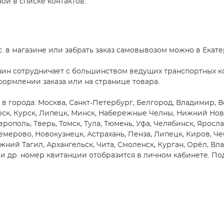
ой в списке контактов.
nc. в магазине или забрать заказ самовывозом можно в Екат
зин сотрудничает с большинством ведущих транспортных ко
формлении заказа или на странице товара.
c. в города: Москва, Санкт-Петербург, Белгород, Владимир, 
ярск, Курск, Липецк, Минск, Набережные Челны, Нижний Нов
врополь, Тверь, Томск, Тула, Тюмень, Уфа, Челябинск, Яросла
емерово, Новокузнецк, Астрахань, Пенза, Липецк, Киров, Че
жний Тагил, Архангельск, Чита, Смоленск, Курган, Орёл, Вл
 др. номер квитанции отобразится в личном кабинете. Под