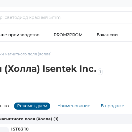
аше производство
PROM2PROM
Вакансии
ки магнитного поля (Холла)
(Холла) Isentek Inc.
1
 по:
Рекомендуем
Наименование
В продаже
магнитного поля (Холла)
(1)
IST8310