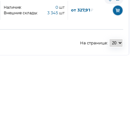
Наличие:
0
шт
от 327,91
₽
Внешние склады:
3 345
шт
На странице: