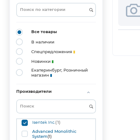
DFN10
(2)
LGA12
(1)
LGA16
Все товары
(1)
В наличии
SIP3
(22)
Спецпредложения
SIP4
Новинки
(4)
Екатеринбург, Розничный
SOIC8
магазин
(7)
SOT23-
3
Производители
(41)
SOT23-
5
(1)
SOT23-
Isentek Inc.
(1)
6
(2)
Advanced Monolithic
System
(1)
SOT89