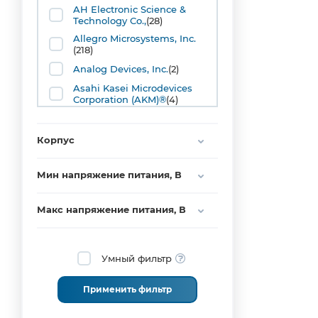
(8)
AH Electronic Science &
Technology Co.,
(28)
TO92
(17)
Allegro Microsystems, Inc.
(218)
TO92MOD
(1)
Analog Devices, Inc.
(2)
TSOT23
Asahi Kasei Microdevices
(2)
Corporation (AKM)®
(4)
Bosch Sensortec GmbH.
(2)
Cheemi Technology Co., Ltd.
Корпус
(1)
Crocus
(1)
Мин напряжение питания, В
Diodes Incorporated
(193)
Hangzhou Ruimeng
Макс напряжение питания, В
Technology Co., Ltd.
(5)
Honeywell
(49)
Умный фильтр
Infineon Technologies
(50)
LEM Deutschland GmbH
(2)
Применить фильтр
MEMSIC Semiconductor Co.,
Ltd.
(2)