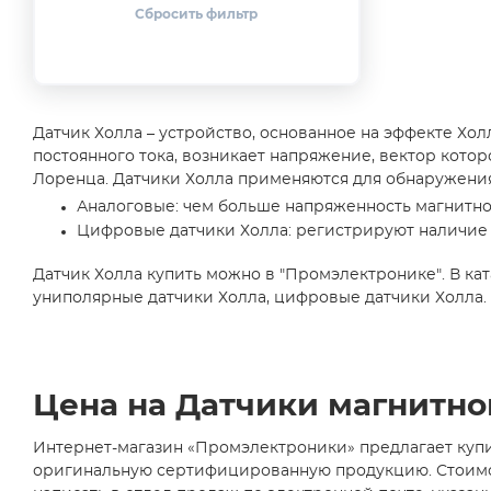
Microelectronic Integrated
Systems
(57)
MultiDimension Technology
Co., Ltd.
(3)
Murata Electronics
(3)
Датчик Холла – устройство, основанное на эффекте Хол
No name
(1)
постоянного тока, возникает напряжение, вектор кот
NOVOSENSE
Лоренца. Датчики Холла применяются для обнаружения
Microelectronics
(3)
Аналоговые: чем больше напряженность магнитно
NXP / Philips
(2)
Цифровые датчики Холла: регистрируют наличие 
Orient-Chip Technology Co.,
Ltd
(1)
Датчик Холла купить можно в "Промэлектронике". В ка
QST Corporation Ltd.
(2)
униполярные датчики Холла, цифровые датчики Холла.
ROHM
(1)
Shanghai MagnTek
Microelectronics Inc.
(1)
Цена на Датчики магнитного
Silicon Laboratories
(34)
ST Microelectronics
(2)
Интернет-магазин «Промэлектроники» предлагает купить
TDK-Micronas
(11)
оригинальную сертифицированную продукцию. Стоимость 