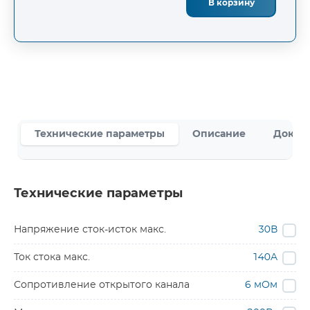
В корзину
Технические параметры
Описание
Докум
Технические параметры
Напряжение сток-исток макс.
30В
Ток стока макс.
140A
Сопротивление открытого канала
6 мОм