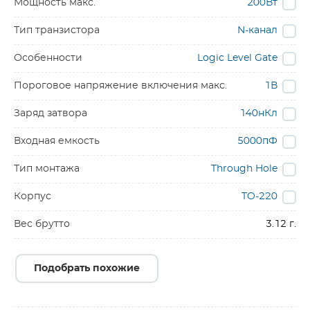
Мощность макс.
200Вт
Тип транзистора
N-канал
Особенности
Logic Level Gate
Пороговое напряжение включения макс.
1В
Заряд затвора
140нКл
Входная емкость
5000пФ
Тип монтажа
Through Hole
Корпус
TO-220
Вес брутто
3.12 г.
Подобрать похожие