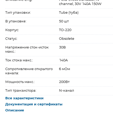
channel, 30V 140A 150W
Тип упаковки:
Tube (туба)
В упаковке:
50 шт
Корпус:
TO-220
Статус:
Obsolete
Напряжение сток-исток
30В
макс.:
Ток стока макс.:
140A
Сопротивление открытого
6 мОм
канала:
Мощность макс.:
200Вт
Тип транзистора:
N-канал
Все характеристики
Документация и сертификаты
Описание