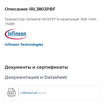
Описание IRL3803PBF
Транзистор полевой MOSFET N-канальный 30В 140А
150Вт
Infineon Technologies
Документы и сертификаты
Документация и Datasheet
irl3803pbf.pdf
0,9 мБ