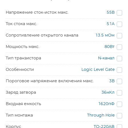
Напряжение сток-исток макс.
55В
Ток стока макс.
51A
Сопротивление открытого канала
13.5 мОм
Мощность макс.
80Вт
Тип транзистора
N-канал
Особенности
Logic Level Gate
Пороговое напряжение включения макс.
3В
Заряд затвора
36нКл
Входная емкость
1620пФ
Тип монтажа
Through Hole
Корпус
TO-220AB