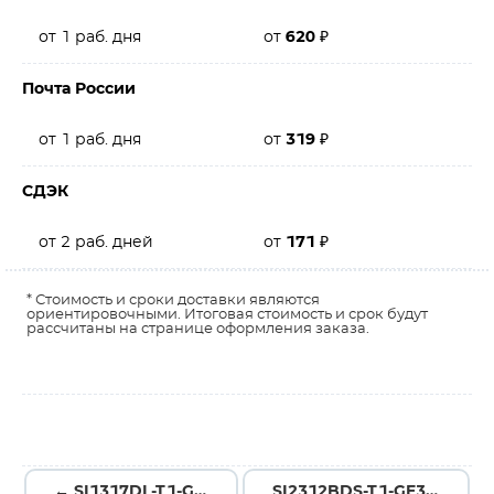
от 1 раб. дня
от
620
₽
Почта России
от 1 раб. дня
от
319
₽
СДЭК
от 2 раб. дней
от
171
₽
* Стоимость и сроки доставки являются
ориентировочными. Итоговая стоимость и срок будут
рассчитаны на странице оформления заказа.
← SI1317DL-T1-GE3
SI2312BDS-T1-GE3 →