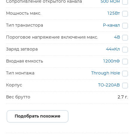
Сопротивление открытого канала
500 мОм
Мощность макс.
125Вт
Тип транзистора
P-канал
Пороговое напряжение включения макс.
4В
Заряд затвора
44нКл
Входная емкость
1200пФ
Тип монтажа
Through Hole
Корпус
TO-220AB
Вес брутто
2.7 г.
Подобрать похожие