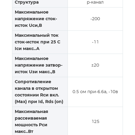
Структура
p-канал
Максимальное
напряжение сток-
-200
исток Uси,В
Максимальный ток
сток-исток при 25 С
-11
Iси макс..А
Максимальное
напряжение затвор-
±20
исток Uзи макс.,В
Сопротивление
канала в открытом
0.5 ом при-6.6a, -10в
состоянии Rси вкл.
(Max) при Id, Rds (on)
Максимальная
рассеиваемая
125
мощность Pси
макс..Вт