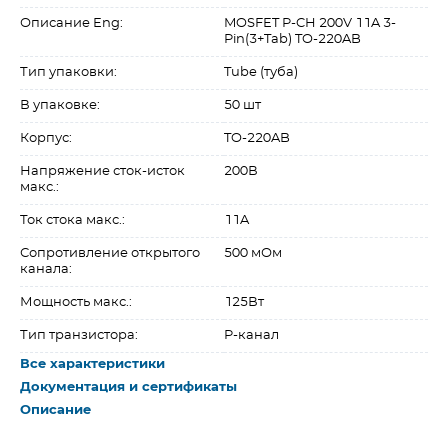
Описание Eng:
MOSFET P-CH 200V 11A 3-
Pin(3+Tab) TO-220AB
Тип упаковки:
Tube (туба)
В упаковке:
50 шт
Корпус:
TO-220AB
Напряжение сток-исток
200В
макс.:
Ток стока макс.:
11A
Сопротивление открытого
500 мОм
канала:
Мощность макс.:
125Вт
Тип транзистора:
P-канал
Все характеристики
Документация и сертификаты
Описание