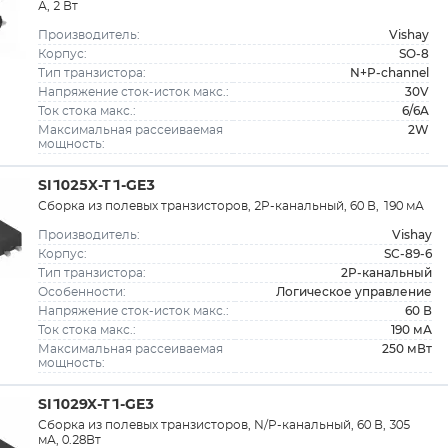
А, 2 Вт
Vishay
Производитель:
SO-8
Корпус:
N+P-channel
Тип транзистора:
30V
Напряжение сток-исток макс.:
6/6A
Ток стока макс.:
2W
Максимальная рассеиваемая
мощность:
SI1025X-T1-GE3
Сборка из полевых транзисторов, 2P-канальный, 60 В, 190 мА
Vishay
Производитель:
SC-89-6
Корпус:
2P-канальный
Тип транзистора:
Логическое управление
Особенности:
60 В
Напряжение сток-исток макс.:
190 мА
Ток стока макс.:
250 мВт
Максимальная рассеиваемая
мощность:
SI1029X-T1-GE3
Сборка из полевых транзисторов, N/P-канальный, 60 В, 305
мА, 0.28Вт