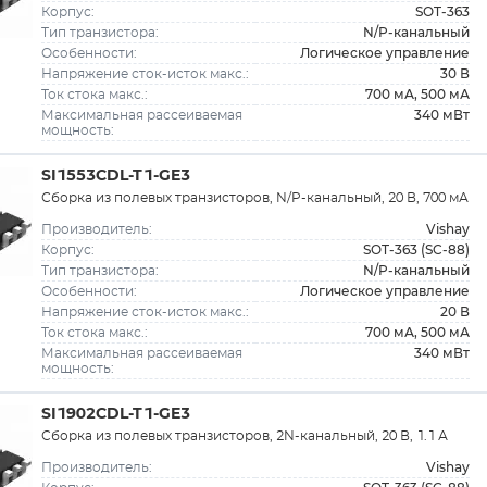
SOT-363
Корпус:
N/P-канальный
Тип транзистора:
Логическое управление
Особенности:
30 В
Напряжение сток-исток макс.:
700 мА, 500 мА
Ток стока макс.:
340 мВт
Максимальная рассеиваемая
мощность:
SI1553CDL-T1-GE3
Сборка из полевых транзисторов, N/P-канальный, 20 В, 700 мА
Vishay
Производитель:
SOT-363 (SC-88)
Корпус:
N/P-канальный
Тип транзистора:
Логическое управление
Особенности:
20 В
Напряжение сток-исток макс.:
700 мА, 500 мА
Ток стока макс.:
340 мВт
Максимальная рассеиваемая
мощность:
SI1902CDL-T1-GE3
Сборка из полевых транзисторов, 2N-канальный, 20 В, 1.1 А
Vishay
Производитель: