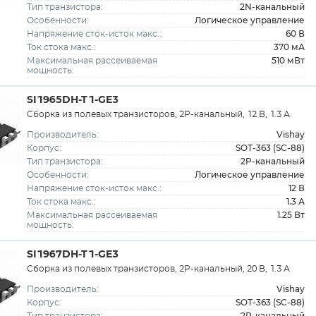
2N-канальный
Тип транзистора:
Логическое управление
Особенности:
60 В
Напряжение сток-исток макс.:
370 мА
Ток стока макс.:
510 мВт
Максимальная рассеиваемая
мощность:
SI1965DH-T1-GE3
Сборка из полевых транзисторов, 2P-канальный, 12 В, 1.3 А
Vishay
Производитель:
SOT-363 (SC-88)
Корпус:
2P-канальный
Тип транзистора:
Логическое управление
Особенности:
12 В
Напряжение сток-исток макс.:
1.3 А
Ток стока макс.:
1.25 Вт
Максимальная рассеиваемая
мощность:
SI1967DH-T1-GE3
Сборка из полевых транзисторов, 2P-канальный, 20 В, 1.3 А
Vishay
Производитель:
SOT-363 (SC-88)
Корпус:
2P-канальный