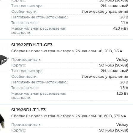
SOT-363 (SC-88)
Корпус:
2N-канальный
Тип транзистора:
Логическое управление
Особенности:
20 В
Напряжение сток-исток макс.:
1.1 А
Ток стока макс.:
420 мВт
Максимальная рассеиваемая
мощность:
SI1922EDH-T1-GE3
Сборка из полевых транзисторов, 2N-канальный, 20 В, 1.3 А
Vishay
Производитель:
SOT-363 (SC-88)
Корпус:
2N-канальный
Тип транзистора:
Логическое управление
Особенности:
20 В
Напряжение сток-исток макс.:
1.3 А
Ток стока макс.:
1.25 Вт
Максимальная рассеиваемая
мощность:
SI1926DL-T1-E3
Сборка из полевых транзисторов, 2N-канальный, 60 В, 370 мА
Vishay
Производитель:
SOT-363 (SC-88)
Корпус: