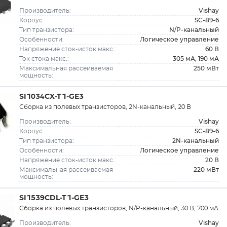
Vishay
Производитель:
SC-89-6
Корпус:
N/P-канальный
Тип транзистора:
Логическое управление
Особенности:
60 В
Напряжение сток-исток макс.:
305 мА, 190 мА
Ток стока макс.:
250 мВт
Максимальная рассеиваемая
мощность:
SI1034CX-T1-GE3
Сборка из полевых транзисторов, 2N-канальный, 20 В
Vishay
Производитель:
SC-89-6
Корпус:
2N-канальный
Тип транзистора:
Логическое управление
Особенности:
20 В
Напряжение сток-исток макс.:
220 мВт
Максимальная рассеиваемая
мощность:
SI1539CDL-T1-GE3
Сборка из полевых транзисторов, N/P-канальный, 30 В, 700 мА
Vishay
Производитель: