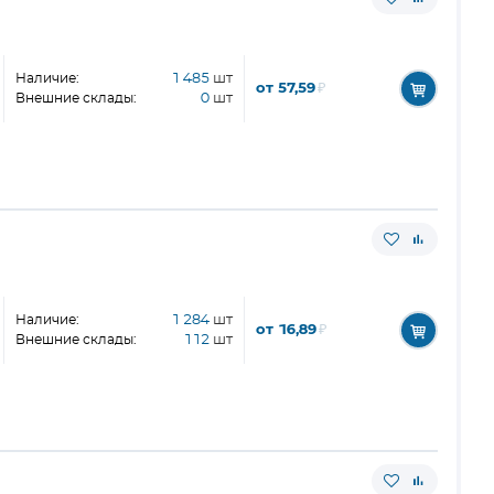
Наличие:
1 485
шт
от 57,59
₽
Внешние склады:
0
шт
Наличие:
1 284
шт
от 16,89
₽
Внешние склады:
112
шт