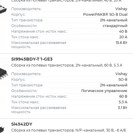
Сборка из полевых транзисторов, 2N-канальный, 40 В, 20 А
Vishay
Производитель:
PowerPAKВ® SO-8 Dual
Корпус:
2N-канальный
Тип транзистора:
стандартный
Особенности:
40 В
Напряжение сток-исток макс.:
20 А
Ток стока макс.:
15.6 Вт
Максимальная рассеиваемая
мощность:
SI9945BDY-T1-GE3
Сборка из полевых транзисторов, 2N-канальный, 60 В, 5.3 А
Vishay
Производитель:
SO-8
Корпус:
2N-канальный
Тип транзистора:
Логическое управление
Особенности:
60 В
Напряжение сток-исток макс.:
5.3 А
Ток стока макс.:
3.1 Вт
Максимальная рассеиваемая
мощность:
Si4542DY
Сборка из полевых транзисторов, N/P-канальный, 30 В, -6 А/6