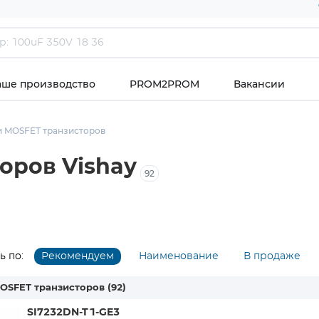
аше производство
PROM2PROM
Вакансии
 MOSFET транзисторов
оров Vishay
92
 по:
Рекомендуем
Наименование
В продаже
OSFET транзисторов
(92)
SI7232DN-T1-GE3