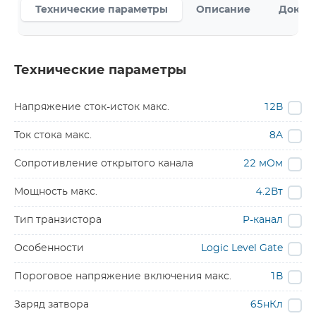
Технические параметры
Описание
Докум
Технические параметры
Напряжение сток-исток макс.
12В
Ток стока макс.
8A
Сопротивление открытого канала
22 мОм
Мощность макс.
4.2Вт
Тип транзистора
P-канал
Особенности
Logic Level Gate
Пороговое напряжение включения макс.
1В
Заряд затвора
65нКл