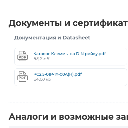
Документы и сертифика
Документация и Datasheet
Каталог Клеммы на DIN рейку.pdf
85,7 мБ
PC2.5-01P-1Y-00A(H).pdf
243,0 кБ
Аналоги и возможные з