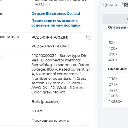
18
11-00Z(H)
Цена от:
ь:
Degson Electronics Co., Ltd
Производитель входит в
основные линии поставок
Оптовый 
PC2.5-01P-11-00Z(H)
зводителя:
1+
50+
PC2.5-01P-11-00A(H)
100+
200+
:
11010000031 - Screw type Din-
400+
Rail TB, connector method:
Screw/plug-in connector, Rated
Внешние 
voltage: 800 V, Rated current: 24
A, Number of connectors: 2,
Number of potentials: 1, Cross
110+
section: 0.2 mm2 - 2.5 mm2,
271+
AWG: 24 - 12, Width: 5.2 mm,
542+
Color: gray, Mount
1083+
Bulk (россыпь)
14880+
50 шт
Проходная клемма