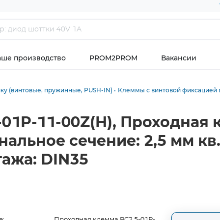
аше производство
PROM2PROM
Вакансии
у (винтовые, пружинные, PUSH-IN)
Клеммы с винтовой фиксацией 
01P-11-00Z(H), Проходная 
альное сечение: 2,5 мм кв.,
тажа: DIN35
е:
Проходная клемма PC2.5-01P-