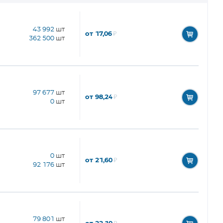
43 992
шт
от 17,06
₽
362 500
шт
97 677
шт
от 98,24
₽
0
шт
0
шт
от 21,60
₽
92 176
шт
79 801
шт