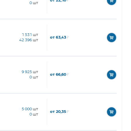
от 22,10
₽
0
шт
1 531
шт
от 63,43
₽
42 396
шт
9 925
шт
от 66,60
₽
0
шт
5 000
шт
от 20,35
₽
0
шт