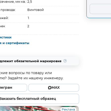
ечение, мм кв.:
2,5
 провода:
Винтовой
ажей:
1
чек
2
истики
я и сертификаты
одлежит обязательной маркировке
ские вопросы по товару или
лю? Задайте их нашему инженеру.
леграм
MAX
Заказать бесплатный образец
Реклама