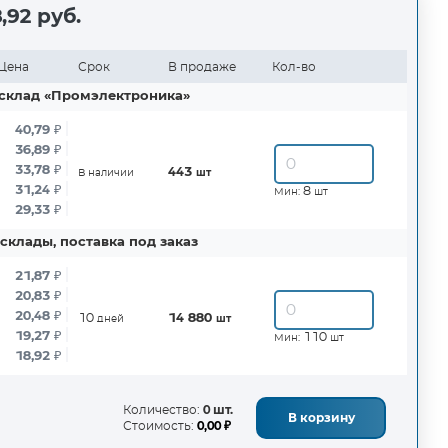
,92 руб.
Цена
Срок
В продаже
Кол-во
склад «Промэлектроника»
40,79
₽
36,89
₽
33,78
₽
443
В наличии
шт
31,24
₽
8
Мин:
шт
29,33
₽
склады, поставка под заказ
21,87
₽
20,83
₽
20,48
₽
10
14 880
дней
шт
19,27
₽
110
Мин:
шт
18,92
₽
Количество:
0 шт.
В корзину
Стоимость:
0,00 ₽