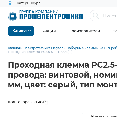
Екатеринбург
Акции
Производители
Н
Каталог
Главная
Электротехника Degson
Наборные клеммы на DIN рейк
Проходная клемма PC2.5-01P-11-00Z(H)
Проходная клемма PC2.5-
провода: винтовой, номин
мм, цвет: серый, тип мон
521318
Код товара:
Наименовани