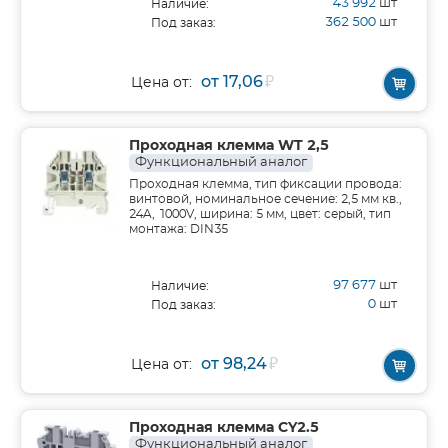
43 992
шт
Наличие:
362 500
шт
Под заказ:
от 17,06
₽
Цена от:
Проходная клемма WT 2,5
Функциональный аналог
Проходная клемма, тип фиксации провода:
винтовой, номинальное сечение: 2,5 мм кв.,
24A, 1000V, ширина: 5 мм, цвет: серый, тип
монтажа: DIN35
97 677
шт
Наличие:
0
шт
Под заказ:
от 98,24
₽
Цена от:
Проходная клемма CY2.5
Функциональный аналог