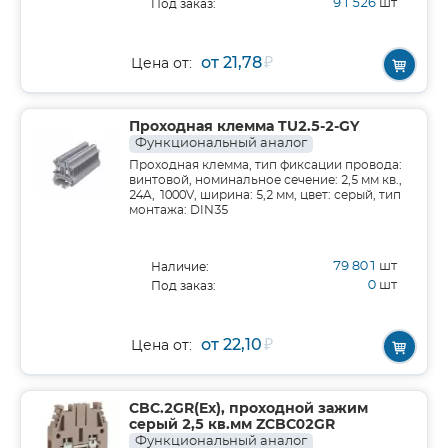
91 526
шт
Под заказ:
от 21,78
₽
Цена от:
Проходная клемма TU2.5-2-GY
Функциональный аналог
Проходная клемма, тип фиксации провода:
винтовой, номинальное сечение: 2,5 мм кв.,
24A, 1000V, ширина: 5,2 мм, цвет: серый, тип
монтажа: DIN35
79 801
шт
Наличие:
0
шт
Под заказ:
от 22,10
₽
Цена от:
CBC.2GR(Ex), проходной зажим
серый 2,5 кв.мм ZCBC02GR
Функциональный аналог