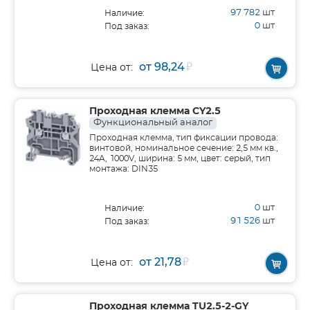
97 782
шт
Наличие:
0
шт
Под заказ:
от 98,24
₽
Цена от:
Проходная клемма CY2.5
Функциональный аналог
Проходная клемма, тип фиксации провода:
винтовой, номинальное сечение: 2,5 мм кв.,
24A, 1000V, ширина: 5 мм, цвет: серый, тип
монтажа: DIN35
0
шт
Наличие:
91 526
шт
Под заказ:
от 21,78
₽
Цена от:
Проходная клемма TU2.5-2-GY