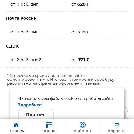
от 1 раб. дня
от
620
₽
Почта России
от 1 раб. дня
от
319
₽
СДЭК
от 2 раб. дней
от
171
₽
* Стоимость и сроки доставки являются
ориентировочными. Итоговая стоимость и срок будут
рассчитаны на странице оформления заказа.
Мы используем файлы cookie для работы сайта.
Подробнее
Принять
← Проходная клемма UKJ-16
Проходная клемма UKJ-2.5(BU) →
Главная
Каталог
Кабинет
Корзина