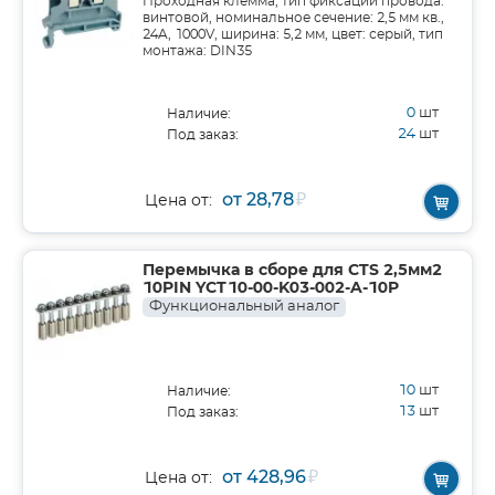
Проходная клемма, тип фиксации провода:
винтовой, номинальное сечение: 2,5 мм кв.,
24A, 1000V, ширина: 5,2 мм, цвет: серый, тип
монтажа: DIN35
0
шт
Наличие:
24
шт
Под заказ:
от 28,78
₽
Цена от:
Перемычка в сборе для CTS 2,5мм2
10PIN YCT10-00-K03-002-A-10P
Функциональный аналог
10
шт
Наличие:
13
шт
Под заказ:
от 428,96
₽
Цена от: