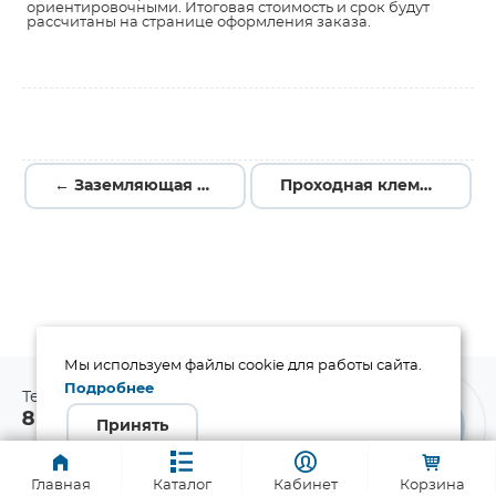
ориентировочными. Итоговая стоимость и срок будут
рассчитаны на странице оформления заказа.
← Заземляющая клемма USK-16JD
Проходная клемма USK-2.5(BU) →
Мы используем файлы cookie для работы сайта.
Подробнее
Телефон:
8 800 1000-321
Принять
Адрес для заказа:
info@promelec.ru
Главная
Каталог
Кабинет
Корзина