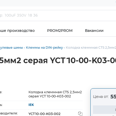
аше производство
PROM2PROM
Вакансии
нулевые шины
Клеммы на DIN-рейку
Колодка клеммная CTS 2,5мм2
5мм2 серая YCT10-00-K03-0
е:
Колодка клеммная CTS 2,5мм2
55
серая YCT10-00-K03-002
Цена от:
ь:
IEK
YCT10-00-K03-002
зводителя: