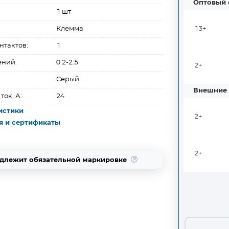
Оптовый 
1 шт
Клемма
13+
нтактов:
1
ений:
0.2-2.5
2+
Серый
Внешние 
ок, А:
24
истики
2+
я и сертификаты
2+
одлежит обязательной маркировке