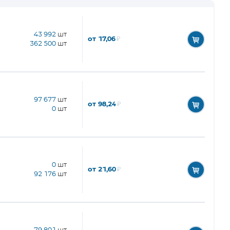
43 992
шт
от 17,06
₽
362 500
шт
97 677
шт
от 98,24
₽
0
шт
0
шт
от 21,60
₽
92 176
шт