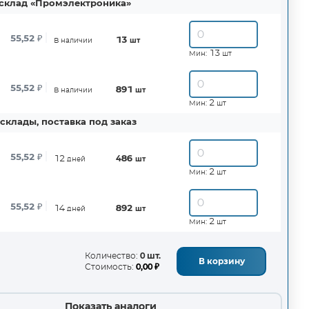
склад «Промэлектроника»
55,52
₽
13
В наличии
шт
13
Мин:
шт
55,52
₽
891
В наличии
шт
2
Мин:
шт
склады, поставка под заказ
55,52
₽
12
486
дней
шт
2
Мин:
шт
55,52
₽
14
892
дней
шт
2
Мин:
шт
Количество:
0 шт.
В корзину
Стоимость:
0,00 ₽
Показать аналоги