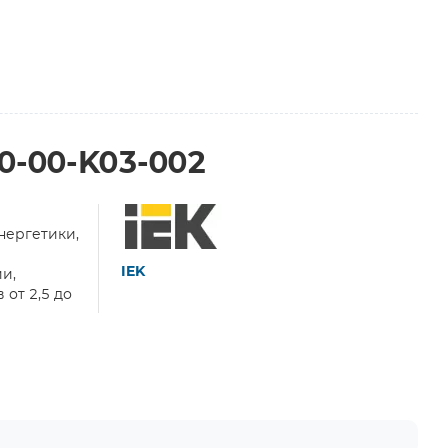
0-00-K03-002
нергетики,
IEK
и,
от 2,5 до