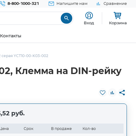
8-800-1000-321
Напишите нам
Сравнение
Вход
Корзина
Контакты
 серая YCT10-00-K03-002
02, Клемма на DIN-рейку
,52 руб.
Цена
Срок
В продаже
Кол-во