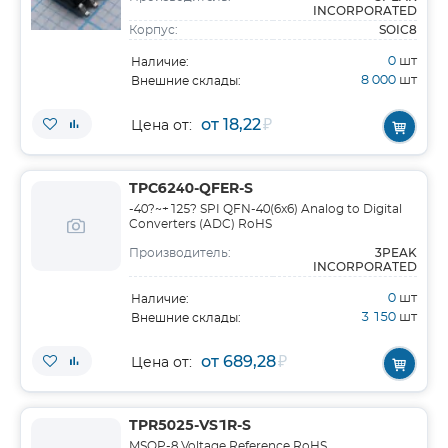
INCORPORATED
SOIC8
Корпус:
0
шт
Наличие:
8 000
шт
Внешние склады:
от 18,22
₽
Цена от:
TPC6240-QFER-S
-40?~+125? SPI QFN-40(6x6) Analog to Digital
Converters (ADC) RoHS
3PEAK
Производитель:
INCORPORATED
0
шт
Наличие:
3 150
шт
Внешние склады:
от 689,28
₽
Цена от:
TPR5025-VS1R-S
MSOP-8 Voltage Reference RoHS