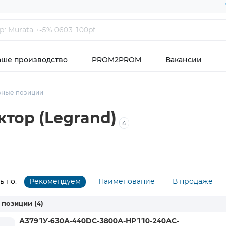
аше производство
PROM2PROM
Вакансии
зные позиции
тор (Legrand)
4
 по:
Рекомендуем
Наименование
В продаже
 позиции
(4)
А3791У-630А-440DC-3800А-НР110-240АС-