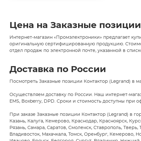
Axial
(6)
ABLIC U.S.A. Inc.
(2)
CDIP14
ABRACON LLC
(24)
(1)
Цена на Заказные позиции 
Accord Co., Ltd
(35)
CDIP16
(2)
AccordTec
(1)
Интернет-магазин «Промэлектроники» предлагает купит
CDIP28
оригинальную сертифицированную продукцию. Стоимость
ACE
(1)
(1)
отдел продаж по электронной почте, указанной в списк
D2PAK/TO263
Acrel Co., Ltd
(1)
(5)
AcSiP Technology Corp
(2)
D2PAK/TO263-
Доставка по России
5
Actec
(2)
(1)
ACV
(1)
Посмотреть Заказные позиции Контактор (Legrand) в м
D2PAK/TO263-
7
Adactus AB
(10)
Осуществляем доставку по России. Наш интернет-мага
(1)
Adafruit Industries, LLC
(89)
EMS, Boxberry, DPD. Сроки и стоимость доступны при о
DB1
(1)
Adam Technologies
(4)
При заказе Заказные позиции Контактор (Legrand) в го
DFN10
ADDA USA Co.
(2)
Казань, Калуга, Кемерово, Краснодар, Красноярск, Кур
(5)
ADDtek Corp.
(3)
Рязань, Самара, Саратов, Смоленск, Ставрополь, Тверь, 
DFN12
Владивосток, Махачкала, Томск, Оренбург, Кемерово, Но
(1)
Adels-Contact
Elektrotechnische Fabrik
(4)