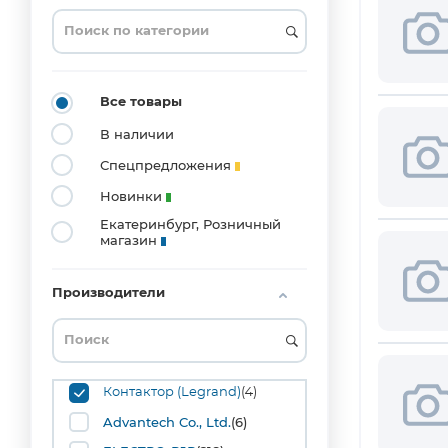
0201
(3)
0204_MELF
(1)
0402
Все товары
(20)
В наличии
0603
(53)
Спецпредложения
0804
Новинки
(1)
Екатеринбург, Розничный
0805
магазин
(42)
1008
(1)
Производители
1206
(36)
1210
(10)
1515
Контактор (Legrand)
(4)
(1)
Advantech Co., Ltd.
(6)
1808