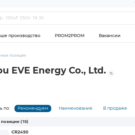
аше производство
PROM2PROM
Вакансии
зные позиции
 EVE Energy Co., Ltd.
15
 по:
Рекомендуем
Наименование
В продаже
 позиции
(15)
CR2450