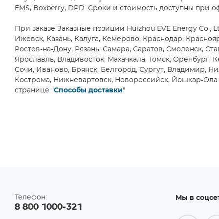
ALLYSTAR Technology
(2)
(2)
EMS, Boxberry, DPD. Сроки и стоимость доступны при о
DPAK/TO252
Alpha & Omega
Semiconductor
(13)
(11)
При заказе Заказные позиции Huizhou EVE Energy Co., L
DPAK/TO252-
Alpha 3 Manufacturing Ltd.
(1)
Ижевск, Казань, Калуга, Кемерово, Краснодар, Красно
5
Ростов-на-Дону, Рязань, Самара, Саратов, Смоленск, Ста
Alpha Power Solutions
(2)
(1)
Ярославль, Владивосток, Махачкала, Томск, Оренбург, К
FBGA165
Alpha Wire
(11)
Сочи, Иваново, Брянск, Белгород, Сургут, Владимир, Ни
(1)
ALPS Electric Co., Ltd
(29)
Кострома, Нижневартовск, Новороссийск, Йошкар-Ола и
FBGA256
странице "
Способы доставки
"
(2)
Altera Corporation
(38)
FBGA48
Alvacon GmbH
(1)
(2)
Amazing Microelectronic
FBGA484
Corp
(3)
(2)
Ametherm Inc.
(2)
FBGA64
(6)
Amidon Associates, Inc.
(1)
FBGA672
Amotech Co., Ltd
(1)
(1)
AMPAK Technology Inc.
(2)
FBGA780
(1)
Телефон:
Amphenol Industrial
Мы в соцсе
Products Group
(2127)
8 800 1000-321
FBGA896
(3)