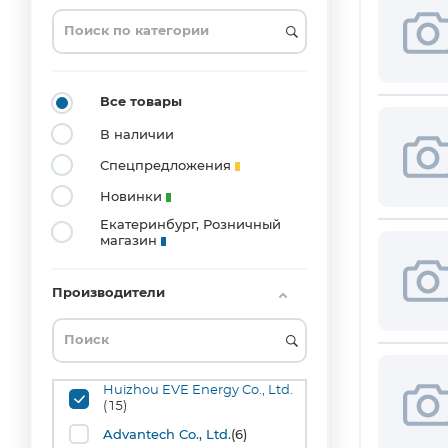
0201
(3)
0204_MELF
(1)
0402
Все товары
(20)
В наличии
0603
(53)
Спецпредложения
0804
Новинки
(1)
Екатеринбург, Розничный
0805
магазин
(42)
1008
(1)
Производители
1206
(36)
1210
(10)
Huizhou EVE Energy Co., Ltd.
1515
(15)
(1)
Advantech Co., Ltd.
(6)
1808