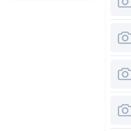
Axial
Abiko Norsk A/S
(1)
(6)
ABLIC U.S.A. Inc.
(2)
CDIP14
(1)
ABRACON LLC
(24)
CDIP16
Accord Co., Ltd
(35)
(2)
AccordTec
(1)
CDIP28
(1)
ACE
(1)
D2PAK/TO263
Acrel Co., Ltd
(1)
(5)
D2PAK/TO263-
AcSiP Technology Corp
(2)
5
Actec
(2)
(1)
D2PAK/TO263-
ACV
(1)
7
Adactus AB
(10)
(1)
DB1
Adafruit Industries, LLC
(89)
(1)
Adam Technologies
(4)
DFN10
ADDA USA Co.
(2)
(5)
DFN12
ADDtek Corp.
(3)
(1)
Adels-Contact