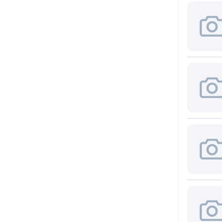
DFN14
Elektrotechnische Fabrik
(4)
(1)
ADTEK
(1)
DFN16
(1)
Advanced Energy
(4)
DFN6
Advanced Micro Devices, Inc.
(4)
(36)
DFN8
Advanced Monolithic
(5)
System
(14)
DIP
Advanced Photonix
(1)
(1)
Advanced Power Electronics
DIP14
Corp.
(1)
(3)
Advanced Sensors
DIP16
Application Technology Co.,
(5)
Ltd.
(1)
DIP20
Advanced Thermal Solutions
(3)
Inc.
(5)
DIP28
AEC Electronics Company,
(3)
Ltd.
(3)
DIP4
Aeco SRL
(2)
(6)
AEL Crystals
(2)
DIP40
(3)
Aerosemi Technology
(4)