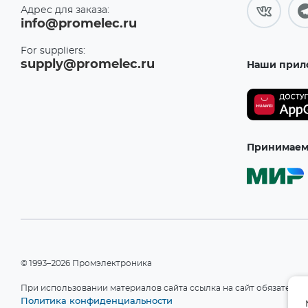
AMPIRE Co., Ltd.
(2)
Адрес для заказа:
FLEXIWATT
Ampleon Netherlands B.V-
info@promelec.ru
(1)
(12)
HC-
ams-OSRAM AG
(51)
For suppliers:
49/S
supply@promelec.ru
Наши прил
(3)
AMS/AUSTRIAMICROSYSTEMS
(1)
HC-
Amtek Technology Co., Ltd.
49/U
(16)
(34)
Analog Devices, Inc.
(2232)
HC-
49/US-
Analog Integrations
SMD
Corporation
(1)
Принимаем 
(11)
ANBON Semiconductor (Int'l)
HTQFP80
Limited
(1)
(1)
ANDELI GROUP CO., LTD
(47)
HTSSOP20
ANDERSON POWER
(1)
PRODUCTS, INC.
(8)
HTSSOP28
Anhui Fujie Electronic
(2)
Technology Co., Ltd.
(4)
HZIP23
©1993–2026 Промэлектроника
Anhui Safe Electronics
(42)
(1)
При использовании материалов сайта ссылка на сайт обязательн
ANPEC Electronics Corp.
(5)
LFCSP10
Политика конфиденциальности
(1)