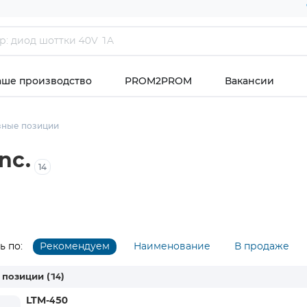
аше производство
PROM2PROM
Вакансии
зные позиции
nc.
14
 по:
Рекомендуем
Наименование
В продаже
 позиции
(14)
LTM-450