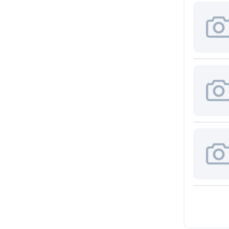
DFN14
(1)
ADTEK
(1)
DFN16
Advanced Energy
(4)
(1)
Advanced Micro Devices, Inc.
DFN6
(36)
(4)
Advanced Monolithic
DFN8
System
(14)
(5)
Advanced Photonix
(1)
DIP
(1)
Advanced Power Electronics
Corp.
(1)
DIP14
(3)
Advanced Sensors
Application Technology Co.,
DIP16
Ltd.
(1)
(5)
Advanced Thermal Solutions
DIP20
Inc.
(5)
(3)
AEC Electronics Company,
DIP28
Ltd.
(3)
(3)
Aeco SRL
(2)
DIP4
(6)
AEL Crystals
(2)
DIP40
Aerosemi Technology
(4)
(3)