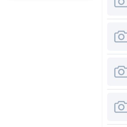
Axial
(6)
ABLIC U.S.A. Inc.
(2)
CDIP14
ABRACON LLC
(24)
(1)
Accord Co., Ltd
(35)
CDIP16
(2)
AccordTec
(1)
CDIP28
ACE
(1)
(1)
D2PAK/TO263
Acrel Co., Ltd
(1)
(5)
AcSiP Technology Corp
(2)
D2PAK/TO263-
5
Actec
(2)
(1)
ACV
(1)
D2PAK/TO263-
7
Adactus AB
(10)
(1)
Adafruit Industries, LLC
(89)
DB1
(1)
Adam Technologies
(4)
DFN10
ADDA USA Co.
(2)
(5)
ADDtek Corp.
(3)
DFN12
(1)
Adels-Contact
Elektrotechnische Fabrik
(4)