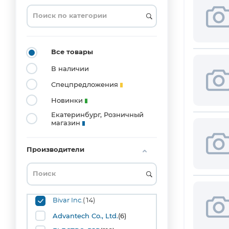
0201
(3)
0204_MELF
(1)
0402
Все товары
(20)
В наличии
0603
(53)
Спецпредложения
0804
Новинки
(1)
Екатеринбург, Розничный
0805
магазин
(42)
1008
(1)
Производители
1206
(36)
1210
(10)
1515
Bivar Inc.
(14)
(1)
Advantech Co., Ltd.
(6)
1808