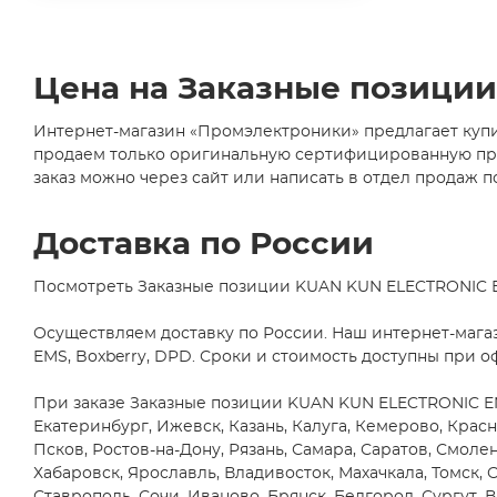
Axial
Abiko Norsk A/S
(1)
(6)
ABLIC U.S.A. Inc.
(2)
CDIP14
(1)
ABRACON LLC
(24)
Цена на Заказные позиции
CDIP16
Accord Co., Ltd
(35)
(2)
Интернет-магазин «Промэлектроники» предлагает купи
AccordTec
(1)
CDIP28
продаем только оригинальную сертифицированную прод
(1)
ACE
(1)
заказ можно через сайт или написать в отдел продаж по
D2PAK/TO263
Acrel Co., Ltd
(1)
(5)
D2PAK/TO263-
AcSiP Technology Corp
(2)
Доставка по России
5
Actec
(2)
(1)
Посмотреть Заказные позиции KUAN KUN ELECTRONIC EN
D2PAK/TO263-
ACV
(1)
7
Adactus AB
(10)
Осуществляем доставку по России. Наш интернет-мага
(1)
EMS, Boxberry, DPD. Сроки и стоимость доступны при о
DB1
Adafruit Industries, LLC
(89)
(1)
Adam Technologies
(4)
При заказе Заказные позиции KUAN KUN ELECTRONIC ENTE
DFN10
Екатеринбург, Ижевск, Казань, Калуга, Кемерово, Кра
ADDA USA Co.
(2)
(5)
Псков, Ростов-на-Дону, Рязань, Самара, Саратов, Смолен
DFN12
ADDtek Corp.
(3)
Хабаровск, Ярославль, Владивосток, Махачкала, Томск, 
(1)
Adels-Contact