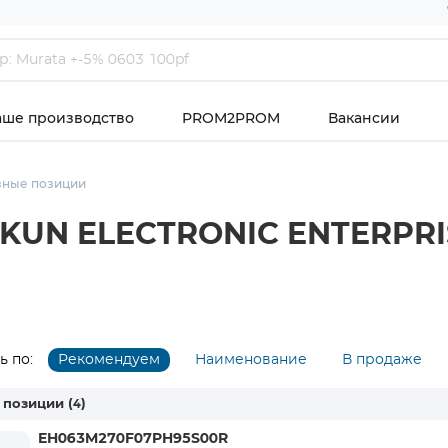
аше производство
PROM2PROM
Вакансии
зные позиции
KUN ELECTRONIC ENTERPRIS
 по:
Рекомендуем
Наименование
В продаже
 позиции
(4)
EH063M270F07PH95S00R