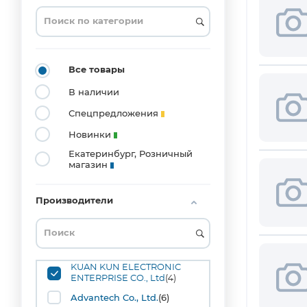
0201
(3)
0204_MELF
(1)
0402
Все товары
(20)
В наличии
0603
(53)
Спецпредложения
0804
Новинки
(1)
Екатеринбург, Розничный
0805
магазин
(42)
1008
(1)
Производители
1206
(36)
1210
(10)
KUAN KUN ELECTRONIC
1515
ENTERPRISE CO., Ltd
(4)
(1)
Advantech Co., Ltd.
(6)
1808