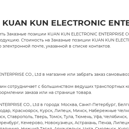
 KUAN KUN ELECTRONIC ENTER
ть Заказные позиции KUAN KUN ELECTRONIC ENTERPRISE CO.
укцию. Стоимость на Заказные позиции KUAN KUN ELECTRON
 электронной почте, указанной в списке контактов.
TERPRISE CO., Ltd в магазине или забрать заказ самовыво
зин сотрудничает с большинством ведущих транспортных ко
формлении заказа или на странице товара.
RPRISE CO., Ltd в города: Москва, Санкт-Петербург, Белго
снодар, Красноярск, Курск, Липецк, Минск, Набережные Чел
ск, Ставрополь, Тверь, Томск, Тула, Тюмень, Уфа, Челябинск,
Оренбург, Кемерово, Новокузнецк, Астрахань, Пенза, Липецк