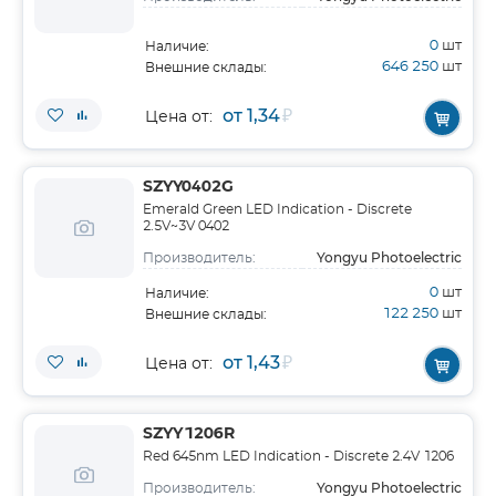
0
шт
Наличие:
646 250
шт
Внешние склады:
от 1,34
₽
Цена от:
SZYY0402G
Emerald Green LED Indication - Discrete
2.5V~3V 0402
Yongyu Photoelectric
Производитель:
0
шт
Наличие:
122 250
шт
Внешние склады:
от 1,43
₽
Цена от:
SZYY1206R
Red 645nm LED Indication - Discrete 2.4V 1206
Yongyu Photoelectric
Производитель: