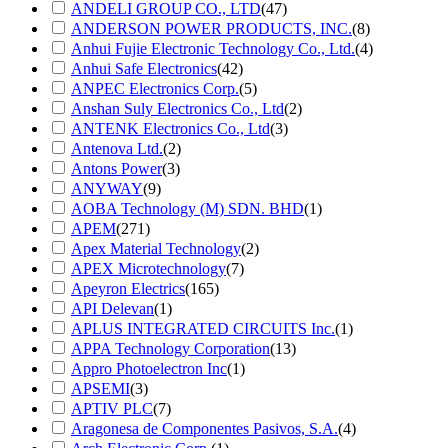
ANDELI GROUP CO., LTD
(47)
ANDERSON POWER PRODUCTS, INC.
(8)
Anhui Fujie Electronic Technology Co., Ltd.
(4)
Anhui Safe Electronics
(42)
ANPEC Electronics Corp.
(5)
Anshan Suly Electronics Co., Ltd
(2)
ANTENK Electronics Co., Ltd
(3)
Antenova Ltd.
(2)
Antons Power
(3)
ANYWAY
(9)
AOBA Technology (M) SDN. BHD
(1)
APEM
(271)
Apex Material Technology
(2)
APEX Microtechnology
(7)
Apeyron Electrics
(165)
API Delevan
(1)
APLUS INTEGRATED CIRCUITS Inc.
(1)
APPA Technology Corporation
(13)
Appro Photoelectron Inc
(1)
APSEMI
(3)
APTIV PLC
(7)
Aragonesa de Componentes Pasivos, S.A.
(4)