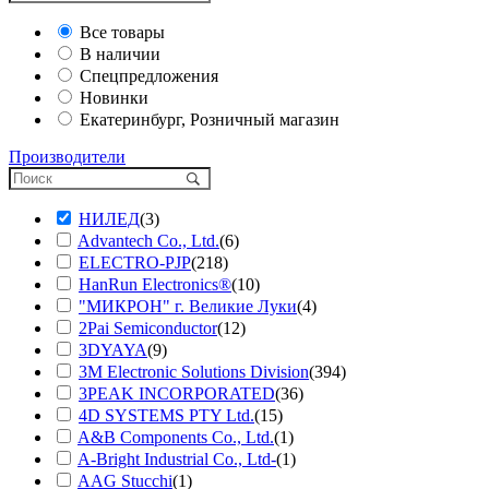
Все товары
В наличии
Спецпредложения
Новинки
Екатеринбург, Розничный магазин
Производители
НИЛЕД
(3)
Advantech Co., Ltd.
(6)
ELECTRO-PJP
(218)
HanRun Electronics®
(10)
"МИКРОН" г. Великие Луки
(4)
2Pai Semiconductor
(12)
3DYAYA
(9)
3M Electronic Solutions Division
(394)
3PEAK INCORPORATED
(36)
4D SYSTEMS PTY Ltd.
(15)
A&B Components Co., Ltd.
(1)
A-Bright Industrial Co., Ltd-
(1)
AAG Stucchi
(1)