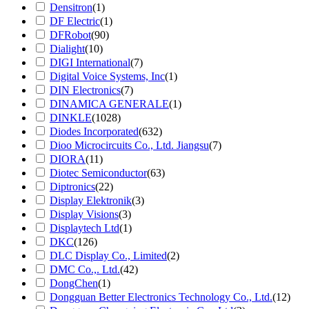
Densitron
(1)
DF Electric
(1)
DFRobot
(90)
Dialight
(10)
DIGI International
(7)
Digital Voice Systems, Inc
(1)
DIN Electronics
(7)
DINAMICA GENERALE
(1)
DINKLE
(1028)
Diodes Incorporated
(632)
Dioo Microcircuits Co., Ltd. Jiangsu
(7)
DIORA
(11)
Diotec Semiconductor
(63)
Diptronics
(22)
Display Elektronik
(3)
Display Visions
(3)
Displaytech Ltd
(1)
DKC
(126)
DLC Display Co., Limited
(2)
DMC Co.,. Ltd.
(42)
DongChen
(1)
Dongguan Better Electronics Technology Co., Ltd.
(12)