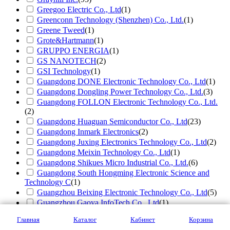
Greegoo Electric Co., Ltd
(1)
Greenconn Technology (Shenzhen) Co., Ltd.
(1)
Greene Tweed
(1)
Grote&Hartmann
(1)
GRUPPO ENERGIA
(1)
GS NANOTECH
(2)
GSI Technology
(1)
Guangdong DONE Electronic Technology Co., Ltd
(1)
Guangdong Dongling Power Technology Co., Ltd.
(3)
Guangdong FOLLON Electronic Technology Co., Ltd.
(2)
Guangdong Huaguan Semiconductor Co., Ltd
(23)
Guangdong Inmark Electronics
(2)
Guangdong Juxing Electronics Technology Co., Ltd
(2)
Guangdong Meixin Technology Co., Ltd
(1)
Guangdong Shikues Micro Industrial Co., Ltd.
(6)
Guangdong South Hongming Electronic Science and
Technology C
(1)
Guangzhou Beixing Electronic Technology Co., Ltd
(5)
Guangzhou Gaoya InfoTech Co., Ltd
(1)
Guangzhou HengWei Electronics Accessories Trading
Главная
Каталог
Кабинет
Корзина
Company
(1)