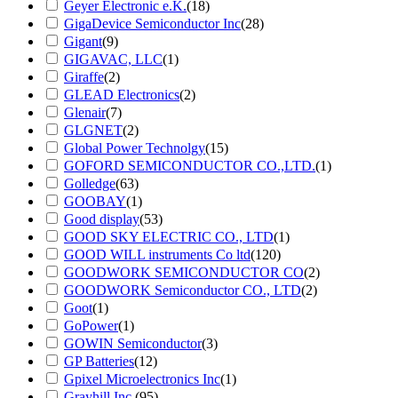
Geyer Electronic e.K.
(18)
GigaDevice Semiconductor Inc
(28)
Gigant
(9)
GIGAVAC, LLC
(1)
Giraffe
(2)
GLEAD Electronics
(2)
Glenair
(7)
GLGNET
(2)
Global Power Technolgy
(15)
GOFORD SEMICONDUCTOR CO.,LTD.
(1)
Golledge
(63)
GOOBAY
(1)
Good display
(53)
GOOD SKY ELECTRIC CO., LTD
(1)
GOOD WILL instruments Co ltd
(120)
GOODWORK SEMICONDUCTOR CO
(2)
GOODWORK Semiconductor CO., LTD
(2)
Goot
(1)
GoPower
(1)
GOWIN Semiconductor
(3)
GP Batteries
(12)
Gpixel Microelectronics Inc
(1)
Grayhill Inc.
(95)