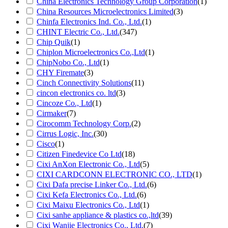
China Electronics Technology Group Corporation
(1)
China Resources Microelectronics Limited
(3)
Chinfa Electronics Ind. Co., Ltd.
(1)
CHINT Electric Co., Ltd.
(347)
Chip Quik
(1)
Chiplon Microelectronics Co.,Ltd
(1)
ChipNobo Co., Ltd
(1)
CHY Firemate
(3)
Cinch Connectivity Solutions
(11)
cincon electronics co. ltd
(3)
Cincoze Co., Ltd
(1)
Cirmaker
(7)
Cirocomm Technology Corp.
(2)
Cirrus Logic, Inc.
(30)
Cisco
(1)
Citizen Finedevice Co Ltd
(18)
Cixi AnXon Electronic Co., Ltd
(5)
CIXI CARDCONN ELECTRONIC CO., LTD
(1)
Cixi Dafa precise Linker Co., Ltd.
(6)
Cixi Kefa Electronics Co., Ltd.
(6)
Cixi Maixu Electronics Co., Ltd
(1)
Cixi sanhe appliance & plastics co.,ltd
(39)
Cixi Wanjie Electronics Co., Ltd.
(7)