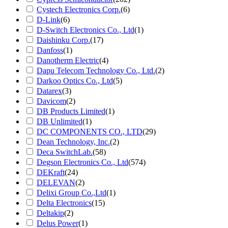
Cystech Electronics Corp.
(6)
D-Link
(6)
D-Switch Electronics Co., Ltd
(1)
Daishinku Corp.
(17)
Danfoss
(1)
Danotherm Electric
(4)
Dapu Telecom Technology Co., Ltd.
(2)
Darkoo Optics Co., Ltd
(5)
Datarex
(3)
Davicom
(2)
DB Products Limited
(1)
DB Unlimited
(1)
DC COMPONENTS CO., LTD
(29)
Dean Technology, Inc.
(2)
Deca SwitchLab.
(58)
Degson Electronics Co., Ltd
(574)
DEKraft
(24)
DELEVAN
(2)
Delixi Group Co.,Ltd
(1)
Delta Electronics
(15)
Deltakip
(2)
Delus Power
(1)