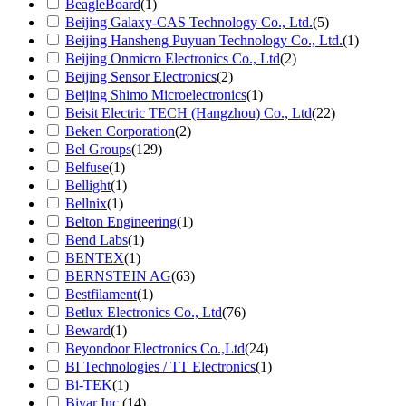
BeagleBoard
(1)
Beijing Galaxy-CAS Technology Co., Ltd.
(5)
Beijing Hansheng Puyuan Technology Co., Ltd.
(1)
Beijing Onmicro Electronics Co., Ltd
(2)
Beijing Sensor Electronics
(2)
Beijing Shimo Microelectronics
(1)
Beisit Electric TECH (Hangzhou) Co., Ltd
(22)
Beken Corporation
(2)
Bel Groups
(129)
Belfuse
(1)
Bellight
(1)
Bellnix
(1)
Belton Engineering
(1)
Bend Labs
(1)
BENTEX
(1)
BERNSTEIN AG
(63)
Bestfilament
(1)
Betlux Electronics Co., Ltd
(76)
Beward
(1)
Beyondoor Electronics Co.,Ltd
(24)
BI Technologies / TT Electronics
(1)
Bi-TEK
(1)
Bivar Inc.
(14)