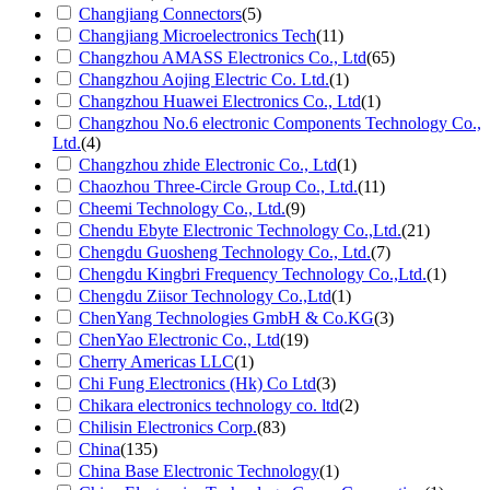
Changjiang Connectors
(5)
Changjiang Microelectronics Tech
(11)
Changzhou AMASS Electronics Co., Ltd
(65)
Changzhou Aojing Electric Co. Ltd.
(1)
Changzhou Huawei Electronics Co., Ltd
(1)
Changzhou No.6 electronic Components Technology Co.,
Ltd.
(4)
Changzhou zhide Electronic Co., Ltd
(1)
Chaozhou Three-Circle Group Co., Ltd.
(11)
Cheemi Technology Co., Ltd.
(9)
Chendu Ebyte Electronic Technology Co.,Ltd.
(21)
Chengdu Guosheng Technology Co., Ltd.
(7)
Chengdu Kingbri Frequency Technology Co.,Ltd.
(1)
Chengdu Ziisor Technology Co.,Ltd
(1)
ChenYang Technologies GmbH & Co.KG
(3)
ChenYao Electronic Co., Ltd
(19)
Cherry Americas LLC
(1)
Chi Fung Electronics (Hk) Co Ltd
(3)
Chikara electronics technology co. ltd
(2)
Chilisin Electronics Corp.
(83)
China
(135)
China Base Electronic Technology
(1)