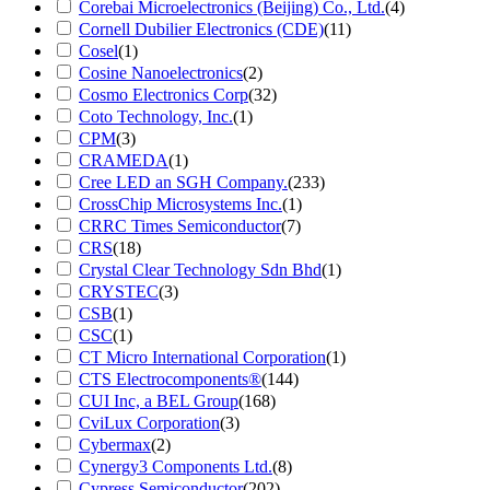
Corebai Microelectronics (Beijing) Co., Ltd.
(4)
Cornell Dubilier Electronics (CDE)
(11)
Cosel
(1)
Cosine Nanoelectronics
(2)
Cosmo Electronics Corp
(32)
Coto Technology, Inc.
(1)
CPM
(3)
CRAMEDA
(1)
Cree LED an SGH Company.
(233)
CrossChip Microsystems Inc.
(1)
CRRC Times Semiconductor
(7)
CRS
(18)
Crystal Clear Technology Sdn Bhd
(1)
CRYSTEC
(3)
CSB
(1)
CSC
(1)
CT Micro International Corporation
(1)
CTS Electrocomponents®
(144)
CUI Inc, a BEL Group
(168)
CviLux Corporation
(3)
Cybermax
(2)
Cynergy3 Components Ltd.
(8)
Cypress Semiconductor
(202)