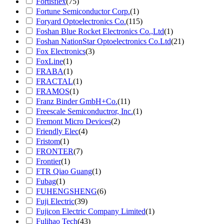
Fortisflex
(75)
Fortune Semiconductor Corp.
(1)
Foryard Optoelectronics Co.
(115)
Foshan Blue Rocket Electronics Co.,Ltd
(1)
Foshan NationStar Optoelectronics Co.Ltd
(21)
Fox Electronics
(3)
FoxLine
(1)
FRABA
(1)
FRACTAL
(1)
FRAMOS
(1)
Franz Binder GmbH+Co.
(11)
Freescale Semiconductror, Inc.
(1)
Fremont Micro Devices
(2)
Friendly Elec
(4)
Fristom
(1)
FRONTER
(7)
Frontier
(1)
FTR Qiao Guang
(1)
Fubag
(1)
FUHENGSHENG
(6)
Fuji Electric
(39)
Fujicon Electric Company Limited
(1)
Fulihao Tech
(43)