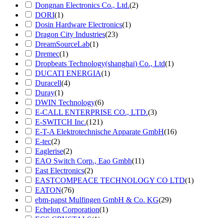
Dongnan Electronics Co., Ltd.
(2)
DORI
(1)
Dosin Hardware Electronics
(1)
Dragon City Industries
(23)
DreamSourceLab
(1)
Dremec
(1)
Dropbeats Technology(shanghai) Co., Ltd
(1)
DUCATI ENERGIA
(1)
Duracell
(4)
Duray
(1)
DWIN Technology
(6)
E-CALL ENTERPRISE CO., LTD.
(3)
E-SWITCH Inc.
(121)
E-T-A Elektrotechnische Apparate GmbH
(16)
E-tec
(2)
Eaglerise
(2)
EAO Switch Corp., Eao Gmbh
(11)
East Electronics
(2)
EASTCOMPEACE TECHNOLOGY CO LTD
(1)
EATON
(76)
ebm-papst Mulfingen GmbH & Co. KG
(29)
Echelon Corporation
(1)