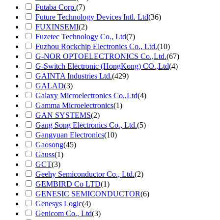
Futaba Corp.
(7)
Future Technology Devices Intl. Ltd
(36)
FUXINSEMI
(2)
Fuzetec Technology Co., Ltd
(7)
Fuzhou Rockchip Electronics Co., Ltd.
(10)
G-NOR OPTOELECTRONICS Co.,Ltd.
(67)
G-Switch Electronic (HongKong) CO.,Ltd
(4)
GAINTA Industries Ltd.
(429)
GALAD
(3)
Galaxy Microelectronics Co.,Ltd
(4)
Gamma Microelectronics
(1)
GAN SYSTEMS
(2)
Gang Song Electronics Co., Ltd.
(5)
Gangyuan Electronics
(10)
Gaosong
(45)
Gauss
(1)
GCT
(3)
Geehy Semiconductor Co., Ltd.
(2)
GEMBIRD Co LTD
(1)
GENESIC SEMICONDUCTOR
(6)
Genesys Logic
(4)
Genicom Co., Ltd
(3)