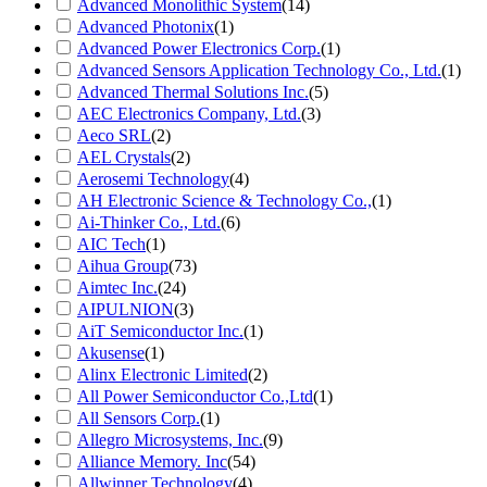
Advanced Monolithic System
(14)
Advanced Photonix
(1)
Advanced Power Electronics Corp.
(1)
Advanced Sensors Application Technology Co., Ltd.
(1)
Advanced Thermal Solutions Inc.
(5)
AEC Electronics Company, Ltd.
(3)
Aeco SRL
(2)
AEL Crystals
(2)
Aerosemi Technology
(4)
AH Electronic Science & Technology Co.,
(1)
Ai-Thinker Co., Ltd.
(6)
AIC Tech
(1)
Aihua Group
(73)
Aimtec Inc.
(24)
AIPULNION
(3)
AiT Semiconductor Inc.
(1)
Akusense
(1)
Alinx Electronic Limited
(2)
All Power Semiconductor Co.,Ltd
(1)
All Sensors Corp.
(1)
Allegro Microsystems, Inc.
(9)
Alliance Memory. Inc
(54)
Allwinner Technology
(4)