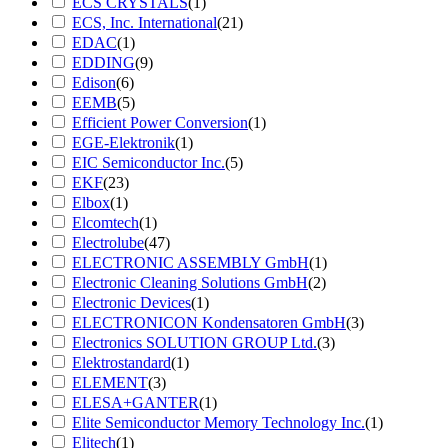
ECS CRYSTALS
(1)
ECS, Inc. International
(21)
EDAC
(1)
EDDING
(9)
Edison
(6)
EEMB
(5)
Efficient Power Conversion
(1)
EGE-Elektronik
(1)
EIC Semiconductor Inc.
(5)
EKF
(23)
Elbox
(1)
Elcomtech
(1)
Electrolube
(47)
ELECTRONIC ASSEMBLY GmbH
(1)
Electronic Cleaning Solutions GmbH
(2)
Electronic Devices
(1)
ELECTRONICON Kondensatoren GmbH
(3)
Electronics SOLUTION GROUP Ltd.
(3)
Elektrostandard
(1)
ELEMENT
(3)
ELESA+GANTER
(1)
Elite Semiconductor Memory Technology Inc.
(1)
Elitech
(1)