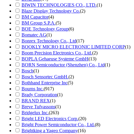
BIWIN TECHNOLOGIES CO., LTD.
(1)
Blaze Display Technology Co.
(2)
BM Capacitor
(4)
BM Group S.P.A.
(5)
BOE Technology Group
(6)
Bomatec AG
(1)
Bonrex Technology Co., Ltd
(17)
BOOKLY MICRO ELECTRONIC LIMITED CORP
(1)
Boom Precision Electronics Co., Ltd.
(2)
BOPLA Gehaeuse Systeme GmbH
(13)
BORN Semiconductor (Shenzhen) Co., Ltd
(1)
Bosch
(1)
Bosch Sensortec GmbH.
(2)
Bothhand Enterprise Inc
(5)
Bourns Inc.
(917)
Brady Corporation
(1)
BRAND REX
(1)
Breve Tufvassons
(1)
Bridgelux Inc.
(263)
Bright LED Electronics Corp.
(20)
Bright Power Semiconductor Co., Ltd.
(8)
Brightking a Yageo Company
(16)