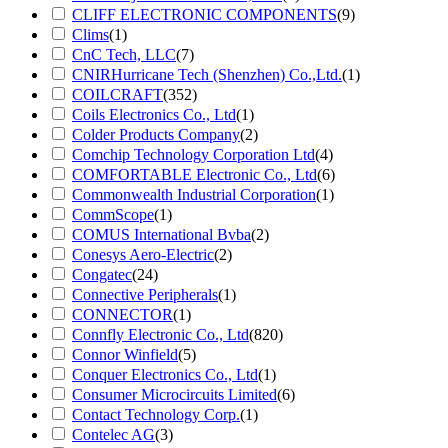
CLIFF ELECTRONIC COMPONENTS
(9)
Clims
(1)
CnC Tech, LLC
(7)
CNIRHurricane Tech (Shenzhen) Co.,Ltd.
(1)
COILCRAFT
(352)
Coils Electronics Co., Ltd
(1)
Colder Products Company
(2)
Comchip Technology Corporation Ltd
(4)
COMFORTABLE Electronic Co., Ltd
(6)
Commonwealth Industrial Corporation
(1)
CommScope
(1)
COMUS International Bvba
(2)
Conesys Aero-Electric
(2)
Congatec
(24)
Connective Peripherals
(1)
CONNECTOR
(1)
Connfly Electronic Co., Ltd
(820)
Connor Winfield
(5)
Conquer Electronics Co., Ltd
(1)
Consumer Microcircuits Limited
(6)
Contact Technology Corp.
(1)
Contelec AG
(3)