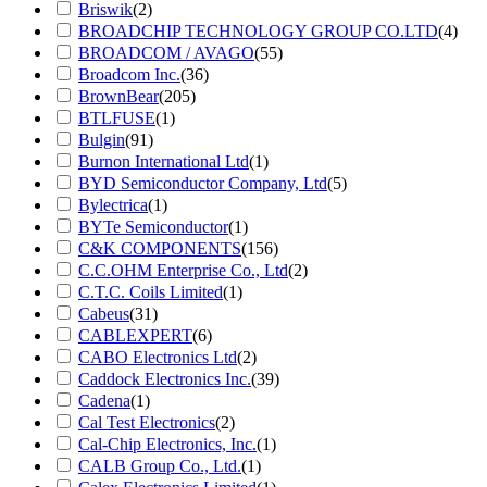
Briswik
(2)
BROADCHIP TECHNOLOGY GROUP CO.LTD
(4)
BROADCOM / AVAGO
(55)
Broadcom Inc.
(36)
BrownBear
(205)
BTLFUSE
(1)
Bulgin
(91)
Burnon International Ltd
(1)
BYD Semiconductor Company, Ltd
(5)
Bylectrica
(1)
BYTe Semiconductor
(1)
C&K COMPONENTS
(156)
C.C.OHM Enterprise Co., Ltd
(2)
C.T.C. Coils Limited
(1)
Cabeus
(31)
CABLEXPERT
(6)
CABO Electronics Ltd
(2)
Caddock Electronics Inc.
(39)
Cadena
(1)
Cal Test Electronics
(2)
Cal-Chip Electronics, Inc.
(1)
CALB Group Co., Ltd.
(1)