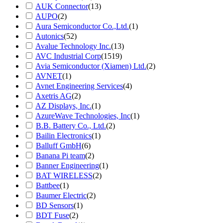
AUK Connector
(13)
AUPO
(2)
Aura Semiconductor Co.,Ltd.
(1)
Autonics
(52)
Avalue Technology Inc.
(13)
AVC Industrial Corp
(1519)
Avia Semiconductor (Xiamen) Ltd.
(2)
AVNET
(1)
Avnet Engineering Services
(4)
Axetris AG
(2)
AZ Displays, Inc.
(1)
AzureWave Technologies, Inc
(1)
B.B. Battery Co., Ltd.
(2)
Bailin Electronics
(1)
Balluff GmbH
(6)
Banana Pi team
(2)
Banner Engineering
(1)
BAT WIRELESS
(2)
Battbee
(1)
Baumer Electric
(2)
BD Sensors
(1)
BDT Fuse
(2)