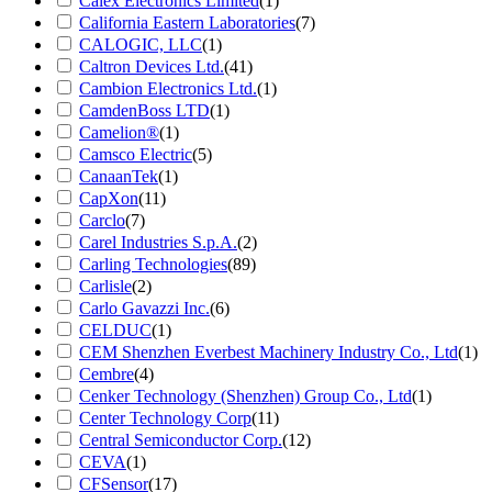
Calex Electronics Limited
(1)
California Eastern Laboratories
(7)
CALOGIC, LLC
(1)
Caltron Devices Ltd.
(41)
Cambion Electronics Ltd.
(1)
CamdenBoss LTD
(1)
Camelion®
(1)
Camsco Electric
(5)
CanaanTek
(1)
CapXon
(11)
Carclo
(7)
Carel Industries S.p.A.
(2)
Carling Technologies
(89)
Carlisle
(2)
Carlo Gavazzi Inc.
(6)
CELDUC
(1)
CEM Shenzhen Everbest Machinery Industry Co., Ltd
(1)
Cembre
(4)
Cenker Technology (Shenzhen) Group Co., Ltd
(1)
Center Technology Corp
(11)
Central Semiconductor Corp.
(12)
CEVA
(1)
CFSensor
(17)