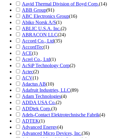
Aavid Thermal Division of Boyd Corp.
(14)
ABB Group
(91)
ABC Electronics Group
(16)
Abiko Norsk A/S
(1)
ABLIC U.S.A. Inc.
(2)
ABRACON LLC
(24)
Accord Co., Ltd
(35)
AccordTec
(1)
ACE
(1)
Acrel Co., Ltd
(1)
AcSiP Technology Corp
(2)
Actec
(2)
ACV
(1)
Adactus AB
(10)
Adafruit Industries, LLC
(89)
Adam Technologies
(4)
ADDA USA Co.
(2)
ADDtek Corp.
(3)
Adels-Contact Elektrotechnische Fabrik
(4)
ADTEK
(1)
Advanced Energy
(4)
Advanced Micro Devices, Inc.
(36)