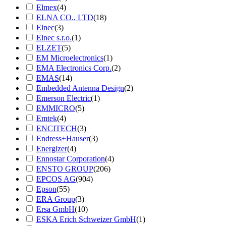
Elmex
(4)
ELNA CO., LTD
(18)
Elnec
(3)
Elnec s.r.o.
(1)
ELZET
(5)
EM Microelectronics
(1)
EMA Electronics Corp.
(2)
EMAS
(14)
Embedded Antenna Design
(2)
Emerson Electric
(1)
EMMICRO
(5)
Emtek
(4)
ENCITECH
(3)
Endress+Hauser
(3)
Energizer
(4)
Ennostar Corporation
(4)
ENSTO GROUP
(206)
EPCOS AG
(904)
Epson
(55)
ERA Group
(3)
Ersa GmbH
(10)
ESKA Erich Schweizer GmbH
(1)