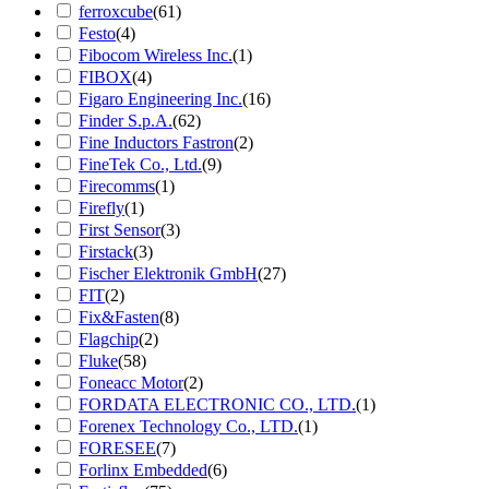
ferroxcube
(61)
Festo
(4)
Fibocom Wireless Inc.
(1)
FIBOX
(4)
Figaro Engineering Inc.
(16)
Finder S.p.A.
(62)
Fine Inductors Fastron
(2)
FineTek Co., Ltd.
(9)
Firecomms
(1)
Firefly
(1)
First Sensor
(3)
Firstack
(3)
Fischer Elektronik GmbH
(27)
FIT
(2)
Fix&Fasten
(8)
Flagchip
(2)
Fluke
(58)
Foneacc Motor
(2)
FORDATA ELECTRONIC CO., LTD.
(1)
Forenex Technology Co., LTD.
(1)
FORESEE
(7)
Forlinx Embedded
(6)