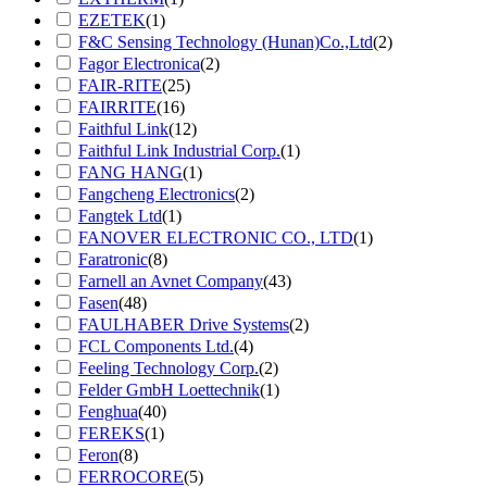
EZETEK
(1)
F&C Sensing Technology (Hunan)Co.,Ltd
(2)
Fagor Electronica
(2)
FAIR-RITE
(25)
FAIRRITE
(16)
Faithful Link
(12)
Faithful Link Industrial Corp.
(1)
FANG HANG
(1)
Fangcheng Electronics
(2)
Fangtek Ltd
(1)
FANOVER ELECTRONIC CO., LTD
(1)
Faratronic
(8)
Farnell an Avnet Company
(43)
Fasen
(48)
FAULHABER Drive Systems
(2)
FCL Components Ltd.
(4)
Feeling Technology Corp.
(2)
Felder GmbH Loettechnik
(1)
Fenghua
(40)
FEREKS
(1)
Feron
(8)
FERROCORE
(5)