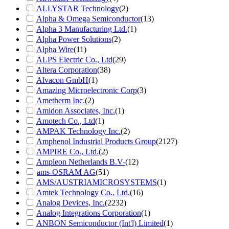
ALLYSTAR Technology
(2)
Alpha & Omega Semiconductor
(13)
Alpha 3 Manufacturing Ltd.
(1)
Alpha Power Solutions
(2)
Alpha Wire
(11)
ALPS Electric Co., Ltd
(29)
Altera Corporation
(38)
Alvacon GmbH
(1)
Amazing Microelectronic Corp
(3)
Ametherm Inc.
(2)
Amidon Associates, Inc.
(1)
Amotech Co., Ltd
(1)
AMPAK Technology Inc.
(2)
Amphenol Industrial Products Group
(2127)
AMPIRE Co., Ltd.
(2)
Ampleon Netherlands B.V-
(12)
ams-OSRAM AG
(51)
AMS/AUSTRIAMICROSYSTEMS
(1)
Amtek Technology Co., Ltd.
(16)
Analog Devices, Inc.
(2232)
Analog Integrations Corporation
(1)
ANBON Semiconductor (Int'l) Limited
(1)