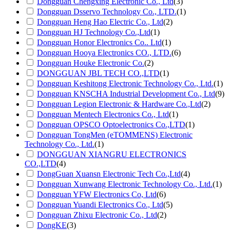
Dongguan Chengxing Electronic Co., Ltd
(3)
Dongguan Dsservo Technology Co., LTD.
(1)
Dongguan Heng Hao Electric Co., Ltd
(2)
Dongguan HJ Technology Co.,Ltd
(1)
Dongguan Honor Electronics Co.. Ltd
(1)
Dongguan Hooya Electronics CO., LTD.
(6)
Dongguan Houke Electronic Co.
(2)
DONGGUAN JBL TECH CO.,LTD
(1)
Dongguan Keshitong Electronic Technology Co., Ltd.
(1)
Dongguan KNSCHA Industrial Development Co., Ltd
(9)
Dongguan Legion Electronic & Hardware Co.,Ltd
(2)
Dongguan Mentech Electronics Co., Ltd
(1)
Dongguan OPSCO Optoelectronics Co.,LTD
(1)
Dongguan TongMen (eTOMMENS) Electronic
Technology Co., Ltd.
(1)
DONGGUAN XIANGRU ELECTRONICS
CO.,LTD
(4)
DongGuan Xuansn Electronic Tech Co.,Ltd
(4)
Dongguan Xunwang Electronic Technology Co., Ltd.
(1)
Dongguan YFW Electronics Co, Ltd
(6)
Dongguan Yuandi Electronics Co., Ltd
(5)
Dongguan Zhixu Electronic Co., Ltd
(2)
DongKE
(3)