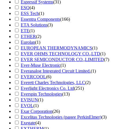
Espressif Systems
(31)
ESQ
(4)
ESS Tech
(1)
Essentra Components
(166)
ETA Solutions
(3)
ETE
(1)
ETHER
(2)
Eurolan
(1)
EUROPEAN THERMODYNAMICS
(1)
EVER OHMS TECHNOLOGY CO.,LTD
(1)
EVER SEMICONDUCTOR CO.,LIMITED
(7)
Ever-Muse Electronic
(1)
Everanalog Integrated Circuit Limited.
(1)
EVERCOOL
(6)
Everett Charles Technologies, LLC
(2)
Everlight Electronics Co. Ltd
(251)
Everspin Technologies
(13)
EVISUN
(1)
EVOL
(1)
Exar Corporation
(26)
Excelitas Technologies (ранее PerkinElmer)
(3)
Exegate
(4)
EXTHERM
(1)